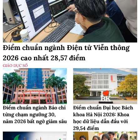
Điểm chuẩn ngành Điện tử Viễn thông
2026 cao nhất 28,57 điểm
GIÁO DỤC SỐ
Điểm chuẩn ngành Báo chí
Điểm chuẩn Đại học Bách
từng chạm ngưỡng 30,
khoa Hà Nội 2026: Khoa
năm 2026 bất ngờ giảm sâu
học dữ liệu dẫn đầu với
29,54 điểm