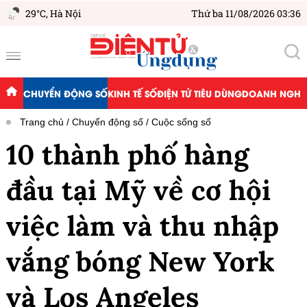
29°C,
Hà Nội
Thứ ba 11/08/2026 03:36
CHUYỂN ĐỘNG SỐ
KINH TẾ SỐ
ĐIỆN TỬ TIÊU DÙNG
DOANH NGHIỆ
Trang chủ
Chuyển động số
Cuộc sống số
10 thành phố hàng
đầu tại Mỹ về cơ hội
việc làm và thu nhập
vắng bóng New York
và Los Angeles