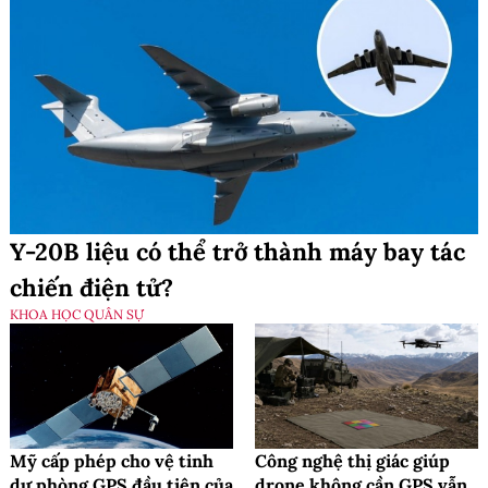
Y-20B liệu có thể trở thành máy bay tác
chiến điện tử?
KHOA HỌC QUÂN SỰ
Mỹ cấp phép cho vệ tinh
Công nghệ thị giác giúp
dự phòng GPS đầu tiên của
drone không cần GPS vẫn