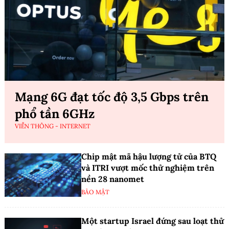
Mạng 6G đạt tốc độ 3,5 Gbps trên
phổ tần 6GHz
VIỄN THÔNG - INTERNET
Chip mật mã hậu lượng tử của BTQ
và ITRI vượt mốc thử nghiệm trên
nền 28 nanomet
BẢO MẬT
Một startup Israel đứng sau loạt thử