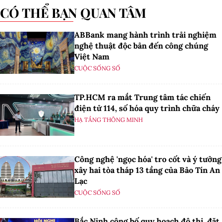
CÓ THỂ BẠN QUAN TÂM
ABBank mang hành trình trải nghiệm
nghệ thuật độc bản đến công chúng
Việt Nam
CUỘC SỐNG SỐ
TP.HCM ra mắt Trung tâm tác chiến
điện tử 114, số hóa quy trình chữa cháy
HẠ TẦNG THÔNG MINH
Công nghệ 'ngọc hóa' tro cốt và ý tưởng
xây hai tòa tháp 13 tầng của Bảo Tín An
Lạc
CUỘC SỐNG SỐ
Bắc Ninh công bố quy hoạch đô thị, đặt