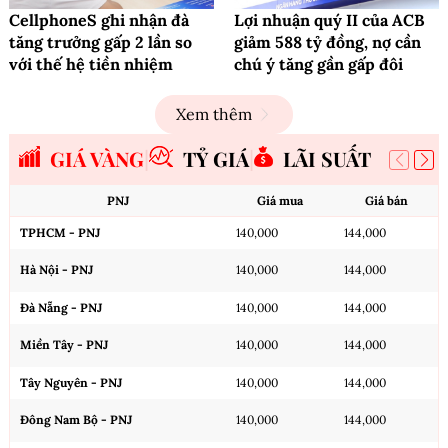
CellphoneS ghi nhận đà
Lợi nhuận quý II của ACB
tăng trưởng gấp 2 lần so
giảm 588 tỷ đồng, nợ cần
với thế hệ tiền nhiệm
chú ý tăng gần gấp đôi
Xem thêm
GIÁ VÀNG
TỶ GIÁ
LÃI SUẤT
PNJ
Giá mua
Giá bán
TPHCM - PNJ
140,000
144,000
Hà Nội - PNJ
140,000
144,000
Đà Nẵng - PNJ
140,000
144,000
Miền Tây - PNJ
140,000
144,000
Tây Nguyên - PNJ
140,000
144,000
Đông Nam Bộ - PNJ
140,000
144,000