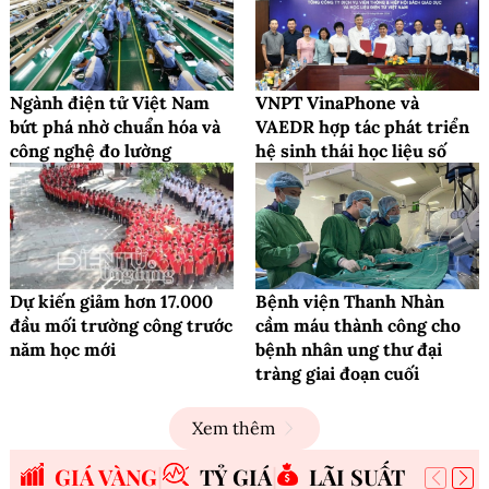
Ngành điện tử Việt Nam
VNPT VinaPhone và
bứt phá nhờ chuẩn hóa và
VAEDR hợp tác phát triển
công nghệ đo lường
hệ sinh thái học liệu số
Dự kiến giảm hơn 17.000
Bệnh viện Thanh Nhàn
đầu mối trường công trước
cầm máu thành công cho
năm học mới
bệnh nhân ung thư đại
tràng giai đoạn cuối
Xem thêm
GIÁ VÀNG
TỶ GIÁ
LÃI SUẤT