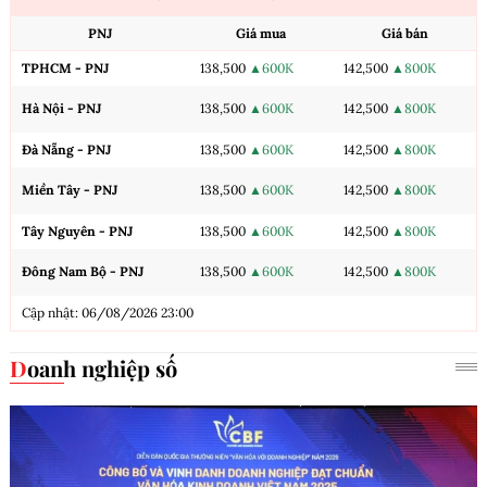
PNJ
Giá mua
Giá bán
TPHCM - PNJ
138,500
▲600K
142,500
▲800K
Hà Nội - PNJ
138,500
▲600K
142,500
▲800K
Đà Nẵng - PNJ
138,500
▲600K
142,500
▲800K
Miền Tây - PNJ
138,500
▲600K
142,500
▲800K
Tây Nguyên - PNJ
138,500
▲600K
142,500
▲800K
Đông Nam Bộ - PNJ
138,500
▲600K
142,500
▲800K
Cập nhật: 06/08/2026 23:00
Doanh nghiệp số