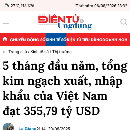
27°C,
Hà Nội
Thứ năm 06/08/2026 23:32
CHUYỂN ĐỘNG SỐ
KINH TẾ SỐ
ĐIỆN TỬ TIÊU DÙNG
DOANH NGHIỆ
Trang chủ
Kinh tế số
Thị trường
5 tháng đầu năm, tổng
kim ngạch xuất, nhập
khẩu của Việt Nam
đạt 355,79 tỷ USD
21:14
|
20/06/2025
La Giang