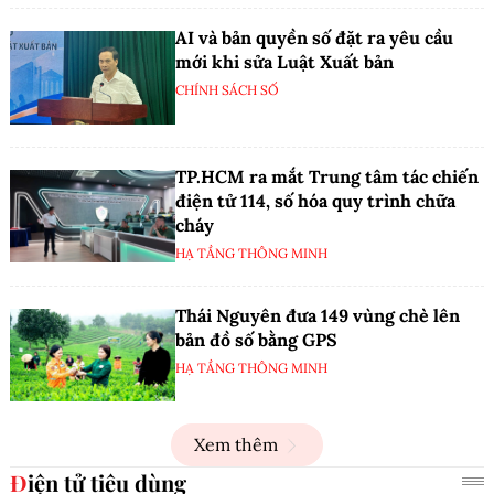
AI và bản quyền số đặt ra yêu cầu
mới khi sửa Luật Xuất bản
CHÍNH SÁCH SỐ
TP.HCM ra mắt Trung tâm tác chiến
điện tử 114, số hóa quy trình chữa
cháy
HẠ TẦNG THÔNG MINH
Thái Nguyên đưa 149 vùng chè lên
bản đồ số bằng GPS
HẠ TẦNG THÔNG MINH
Xem thêm
Điện tử tiêu dùng