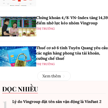
Chứng khoán 4/8: VN-Index tăng 14,39
điểm nhờ lực kéo nhóm Vingroup
THỊ TRƯỜNG
Thuế cơ sở 6 tỉnh Tuyên Quang yêu cầu
các ngân hàng phong tỏa tài khoản,
cưỡng chế thuế
THỊ TRƯỜNG
Xem thêm
ĐỌC NHIỀU
Lý do Vingroup đặt tên sân vận động là VinFast
2