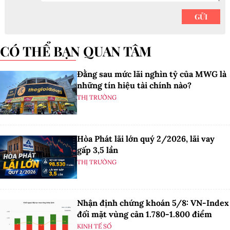
CÓ THỂ BẠN QUAN TÂM
Đằng sau mức lãi nghìn tỷ của MWG là
những tín hiệu tài chính nào?
THỊ TRƯỜNG
Hòa Phát lãi lớn quý 2/2026, lãi vay
gấp 3,5 lần
THỊ TRƯỜNG
Nhận định chứng khoán 5/8: VN-Index
đối mặt vùng cản 1.780-1.800 điểm
KINH TẾ SỐ