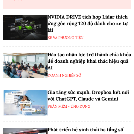
NVIDIA DRIVE tích hợp Lidar thích
ứng góc rộng 120 độ dành cho xe tự
lái
XE VÀ PHƯƠNG TIỆN
Đào tạo nhân lực trở thành chìa khóa
để doanh nghiệp khai thác hiệu quả
AI
DOANH NGHIỆP SỐ
Gia tăng sức mạnh, Dropbox kết nối
với ChatGPT, Claude và Gemini
PHẦN MỀM - ỨNG DỤNG
Phát triển hệ sinh thái hạ tầng số