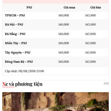
PNJ
Giá mua
Giá bán
TPHCM - PNJ
140,000
143,900
Hà Nội - PNJ
140,000
143,900
Đà Nẵng - PNJ
140,000
143,900
Miền Tây - PNJ
140,000
143,900
Tây Nguyên - PNJ
140,000
143,900
Đông Nam Bộ - PNJ
140,000
143,900
Cập nhật: 09/08/2026 23:00
Xe và phương tiện