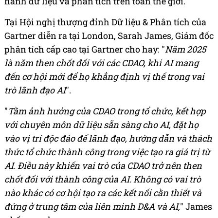
hành dữ liệu và phân tích trên toàn thế giới.
Tại Hội nghị thượng đỉnh Dữ liệu & Phân tích của
Gartner diễn ra tại London, Sarah James, Giám đốc
phân tích cấp cao tại Gartner cho hay: "
Năm 2025
là năm then chốt đối với các CDAO, khi AI mang
đến cơ hội mới để họ khẳng định vị thế trong vai
trò lãnh đạo AI
".
"
Tầm ảnh hưởng của CDAO trong tổ chức, kết hợp
với chuyên môn dữ liệu sẵn sàng cho AI, đặt họ
vào vị trí độc đáo để lãnh đạo, hướng dẫn và thách
thức tổ chức thành công trong việc tạo ra giá trị từ
AI. Điều này khiến vai trò của CDAO trở nên then
chốt đối với thành công của AI. Không có vai trò
nào khác có cơ hội tạo ra các kết nối cần thiết và
đứng ở trung tâm của liên minh D&A và AI,
" James