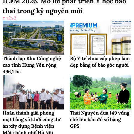
ICFM 2026: Mở lối phát triển Y học bào
thai trong kỷ nguyên mới
Y TẾ SỐ
Thành lập Khu Công nghệ
Bộ Y tế chưa cấp phép làm
cao tỉnh Hưng Yên rộng
đẹp bằng tế bào gốc người
496,1 ha
Hoàn thành giải phóng
Thái Nguyên đưa 149 vùng
mặt bằng và khởi công dự
chè lên bản đồ số bằng
án xây dựng Bệnh viện
GPS
Mắt thành phố Hà Nội