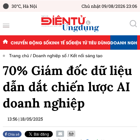
30°C,
Hà Nội
Chủ nhật 09/08/2026 23:06
CHUYỂN ĐỘNG SỐ
KINH TẾ SỐ
ĐIỆN TỬ TIÊU DÙNG
DOANH NGHIỆ
Trang chủ
Doanh nghiệp số
Kết nối sáng tạo
70% Giám đốc dữ liệu
dẫn dắt chiến lược AI
doanh nghiệp
13:56
|
18/05/2025
Chia sẻ