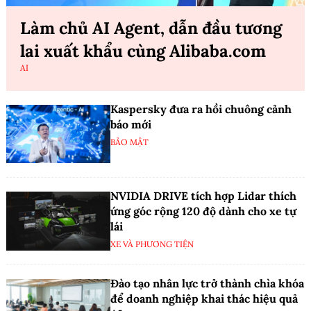
Làm chủ AI Agent, dẫn đầu tương
lai xuất khẩu cùng Alibaba.com
AI
Kaspersky đưa ra hồi chuông cảnh
báo mới
BẢO MẬT
NVIDIA DRIVE tích hợp Lidar thích
ứng góc rộng 120 độ dành cho xe tự
lái
XE VÀ PHƯƠNG TIỆN
Đào tạo nhân lực trở thành chìa khóa
để doanh nghiệp khai thác hiệu quả