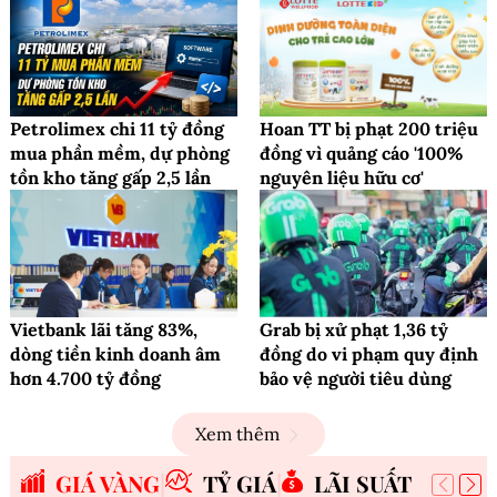
Petrolimex chi 11 tỷ đồng
Hoan TT bị phạt 200 triệu
mua phần mềm, dự phòng
đồng vì quảng cáo '100%
tồn kho tăng gấp 2,5 lần
nguyên liệu hữu cơ'
Vietbank lãi tăng 83%,
Grab bị xử phạt 1,36 tỷ
dòng tiền kinh doanh âm
đồng do vi phạm quy định
hơn 4.700 tỷ đồng
bảo vệ người tiêu dùng
Xem thêm
GIÁ VÀNG
TỶ GIÁ
LÃI SUẤT