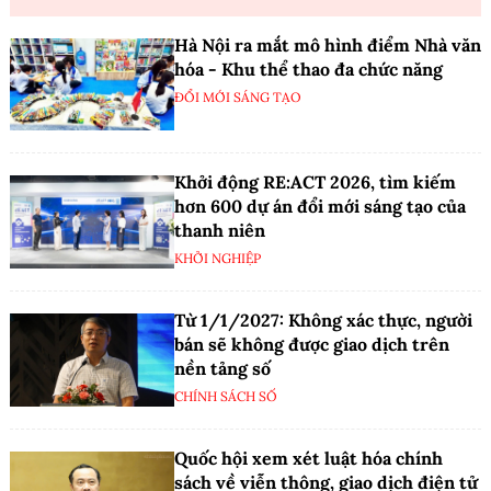
Hà Nội ra mắt mô hình điểm Nhà văn
hóa - Khu thể thao đa chức năng
ĐỔI MỚI SÁNG TẠO
Khởi động RE:ACT 2026, tìm kiếm
hơn 600 dự án đổi mới sáng tạo của
thanh niên
KHỞI NGHIỆP
Từ 1/1/2027: Không xác thực, người
bán sẽ không được giao dịch trên
nền tảng số
CHÍNH SÁCH SỐ
Quốc hội xem xét luật hóa chính
sách về viễn thông, giao dịch điện tử