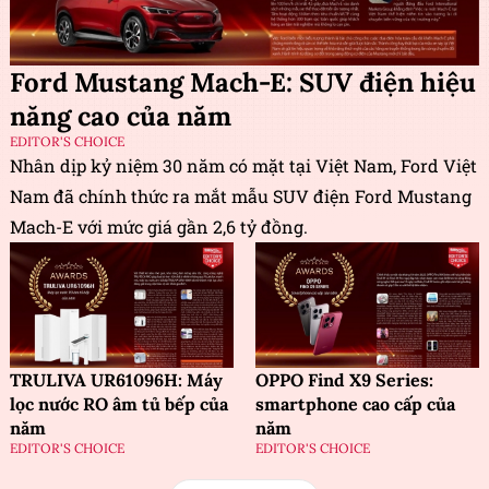
Ford Mustang Mach-E: SUV điện hiệu
năng cao của năm
EDITOR'S CHOICE
Nhân dịp kỷ niệm 30 năm có mặt tại Việt Nam, Ford Việt
Nam đã chính thức ra mắt mẫu SUV điện Ford Mustang
Mach-E với mức giá gần 2,6 tỷ đồng.
TRULIVA UR61096H: Máy
OPPO Find X9 Series:
lọc nước RO âm tủ bếp của
smartphone cao cấp của
năm
năm
EDITOR'S CHOICE
EDITOR'S CHOICE