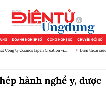
 DÙNG
DOANH NGHIỆP SỐ
CÔNG NGHỆ SỐ
CHUYỂN ĐỔI SỐ
osmos Japan Creation vì
Điện thoại siêu pin TECNO 
 phép hành nghề y, dược