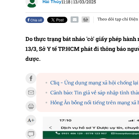
11:18
|
13/03/2025
Hải Thủy
Theo dõi tạp chí Điện
Chia sẻ
Do thực trạng bát nháo 'cò' giấy phép hành
13/3, Sở Y tế TP.HCM phát đi thông báo ngư
dược.
Cliq - Ứng dụng mạng xã hội chống lạ
Cảnh báo: Tin giả về sáp nhập tỉnh th
Hồng Ân bỗng nổi tiếng trên mạng xã 