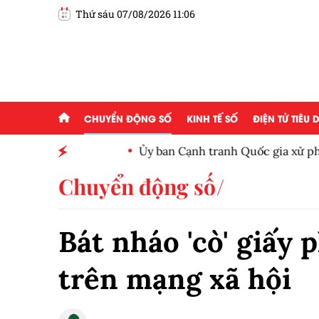
Thứ sáu 07/08/2026 11:06
CHUYỂN ĐỘNG SỐ
KINH TẾ SỐ
ĐIỆN TỬ TIÊU
Ủy ban Cạnh tranh Quốc gia xử phạt Công ty C
thông tin gây nhầm lẫn
Chuyển động số
Bát nháo 'cò' giấy
trên mạng xã hội