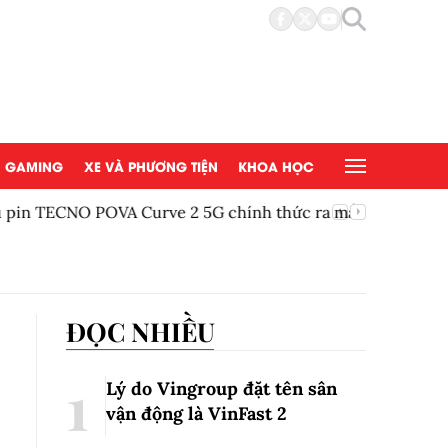
GAMING
XE VÀ PHƯƠNG TIỆN
KHOA HỌC
POVA Curve 2 5G chính thức ra mắt
Vu Lan B
ĐỌC NHIỀU
Lý do Vingroup đặt tên sân
vận động là VinFast
2