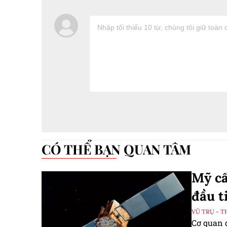
CÓ THỂ BẠN QUAN TÂM
Mỹ cấ
đầu t
VŨ TRỤ - T
Cơ quan 