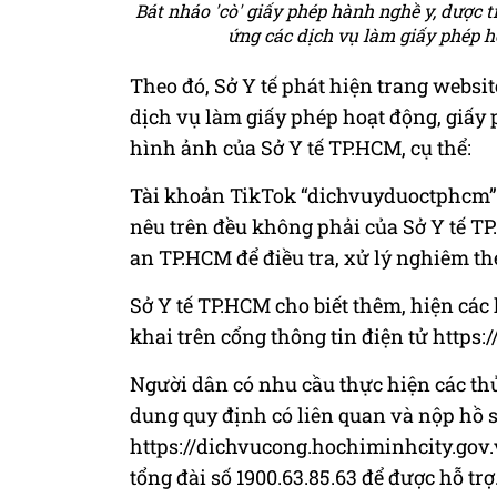
Bát nháo 'cò' giấy phép hành nghề y, dược 
ứng các dịch vụ làm giấy phép ho
Theo đó, Sở Y tế phát hiện trang websit
dịch vụ làm giấy phép hoạt động, giấy
hình ảnh của Sở Y tế TP.HCM, cụ thể:
Tài khoản TikTok “dichvuyduoctphcm”, 
nêu trên đều không phải của Sở Y tế T
an TP.HCM để điều tra, xử lý nghiêm th
Sở Y tế TP.HCM cho biết thêm, hiện các
khai trên cổng thông tin điện tử https:
Người dân có nhu cầu thực hiện các thủ
dung quy định có liên quan và nộp hồ sơ
https://dichvucong.hochiminhcity.gov.v
tổng đài số 1900.63.85.63 để được hỗ trợ