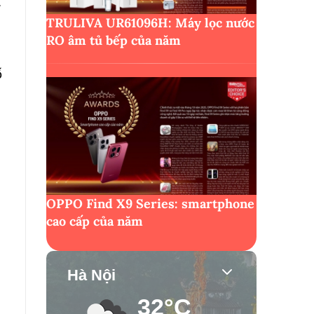
TRULIVA UR61096H: Máy lọc nước
RO âm tủ bếp của năm
ố
OPPO Find X9 Series: smartphone
cao cấp của năm
Hà Nội
32°C