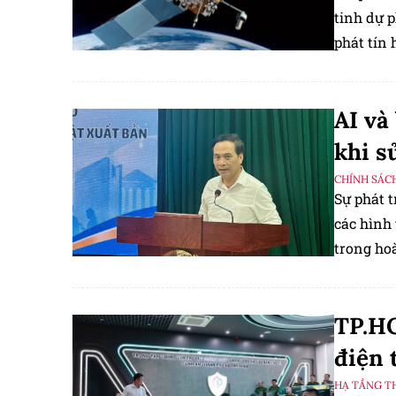
tinh dự 
phát tín 
song với
định vị t
AI và
khi s
CHÍNH SÁC
Sự phát t
các hình
trong ho
TP.HC
điện 
HẠ TẦNG T