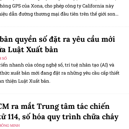
phòng GPS của Xona, cho phép công ty California này
hiệu dẫn đường thương mại đầu tiên trên thế giới song
 GPS, nhằm tăng khả năng chống chịu cho hệ thống
oàn cầu.
 bản quyền số đặt ra yêu cầu mới
ửa Luật Xuất bản
H SỐ
riển nhanh của công nghệ số, trí tuệ nhân tạo (AI) và
 thức xuất bản mới đang đặt ra những yêu cầu cấp thiết
àn thiện Luật Xuất bản.
M ra mắt Trung tâm tác chiến
tử 114, số hóa quy trình chữa cháy
HÔNG MINH