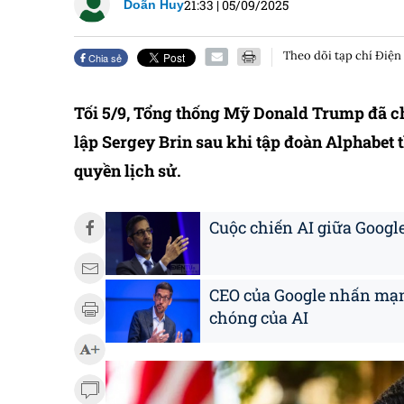
21:33
|
05/09/2025
Doãn Huy
Theo dõi tạp chí Điện
Chia sẻ
Tối 5/9, Tổng thống Mỹ Donald Trump đã 
lập Sergey Brin sau khi tập đoàn Alphabet 
quyền lịch sử.
Cuộc chiến AI giữa Google
CEO của Google nhấn mạn
chóng của AI