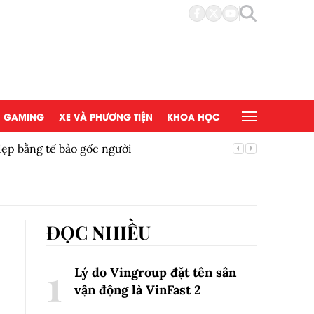
GAMING
XE VÀ PHƯƠNG TIỆN
KHOA HỌC
đẹp bằng tế bào gốc người
Copy/Pas
ĐỌC NHIỀU
Lý do Vingroup đặt tên sân
vận động là VinFast
2