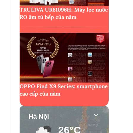
TRULIVA UR61096H: Máy lọc nước
RO âm tủ bếp của năm
OPPO Find X9 Series: smartphone
cao cấp của năm
Hà Nội
26°C