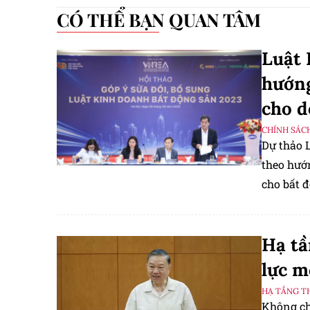
CÓ THỂ BẠN QUAN TÂM
Luật 
hướng
cho d
CHÍNH SÁC
Dự thảo 
theo hướ
cho bất 
hóa thủ 
bạch, hiệ
Hạ tầ
lực m
HẠ TẦNG T
Không ch