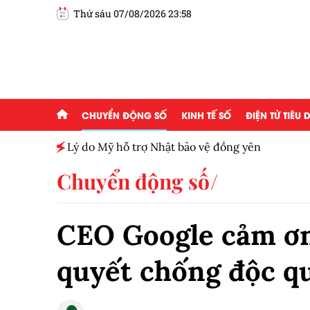
Thứ sáu 07/08/2026 23:58
CHUYỂN ĐỘNG SỐ
KINH TẾ SỐ
ĐIỆN TỬ TIÊU
h toàn
Lý do Mỹ hỗ trợ Nhật bảo vệ đồng yên
Chuyển động số
CEO Google cảm ơ
quyết chống độc q