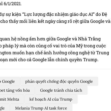
l 6/1/2021.
dự sự kiện “Lực lượng đặc nhiệm giáo dục AI” do Đệ
ho thấy mối liên kết ngày càng rõ rệt giữa Google và
 quan hệ nồng ấm hơn giữa Google và Nhà Trắng
o pháp lý mà còn củng cố vai trò của Mỹ trong cuộc
ington muốn hạn chế ảnh hưởng công nghệ từ Trung
 đoạn mới cho cả Google lẫn chính quyền Trump.
 Google
phán quyết chống độc quyền Google
bet tăng vốn hóa
Google tránh chia tách
mit Mehta
kế hoạch AI của Trump
gle
Melania Trump AI task force