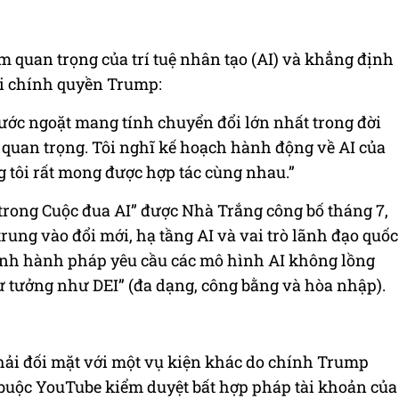
m quan trọng của trí tuệ nhân tạo (AI) và khẳng định
i chính quyền Trump:
ớc ngoặt mang tính chuyển đổi lớn nhất trong đời
i quan trọng. Tôi nghĩ kế hoạch hành động về AI của
g tôi rất mong được hợp tác cùng nhau.”
trong Cuộc đua AI” được Nhà Trắng công bố tháng 7,
ung vào đổi mới, hạ tầng AI và vai trò lãnh đạo quốc
lệnh hành pháp yêu cầu các mô hình AI không lồng
 tư tưởng như DEI” (đa dạng, công bằng và hòa nhập).
hải đối mặt với một vụ kiện khác do chính Trump
buộc YouTube kiểm duyệt bất hợp pháp tài khoản của