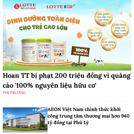
Hoan TT bị phạt 200 triệu đồng vì quảng
cáo '100% nguyên liệu hữu cơ'
THỊ TRƯỜNG
AEON Việt Nam chính thức khởi
công trung tâm thương mại hơn 940
tỷ đồng tại Phủ Lý