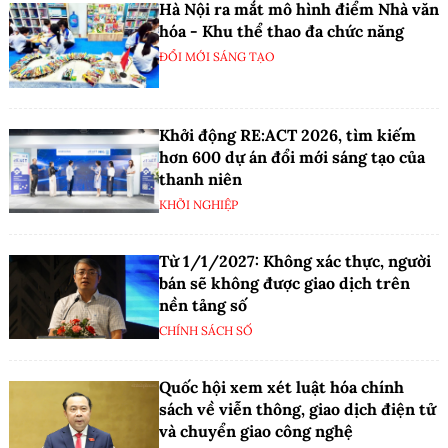
Hà Nội ra mắt mô hình điểm Nhà văn
hóa - Khu thể thao đa chức năng
ĐỔI MỚI SÁNG TẠO
Khởi động RE:ACT 2026, tìm kiếm
hơn 600 dự án đổi mới sáng tạo của
thanh niên
KHỞI NGHIỆP
Từ 1/1/2027: Không xác thực, người
bán sẽ không được giao dịch trên
nền tảng số
CHÍNH SÁCH SỐ
Quốc hội xem xét luật hóa chính
sách về viễn thông, giao dịch điện tử
và chuyển giao công nghệ