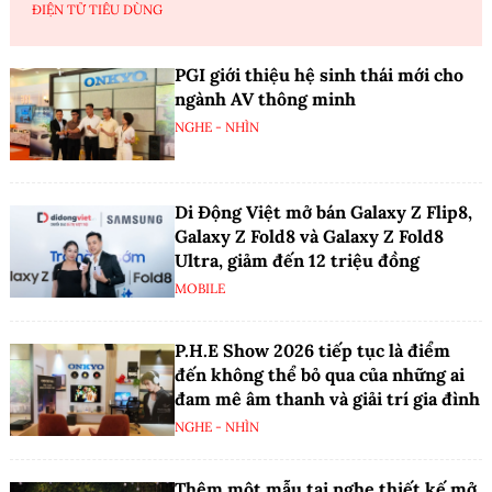
ĐIỆN TỬ TIÊU DÙNG
PGI giới thiệu hệ sinh thái mới cho
ngành AV thông minh
NGHE - NHÌN
Di Động Việt mở bán Galaxy Z Flip8,
Galaxy Z Fold8 và Galaxy Z Fold8
Ultra, giảm đến 12 triệu đồng
MOBILE
P.H.E Show 2026 tiếp tục là điểm
đến không thể bỏ qua của những ai
đam mê âm thanh và giải trí gia đình
NGHE - NHÌN
Thêm một mẫu tai nghe thiết kế mở