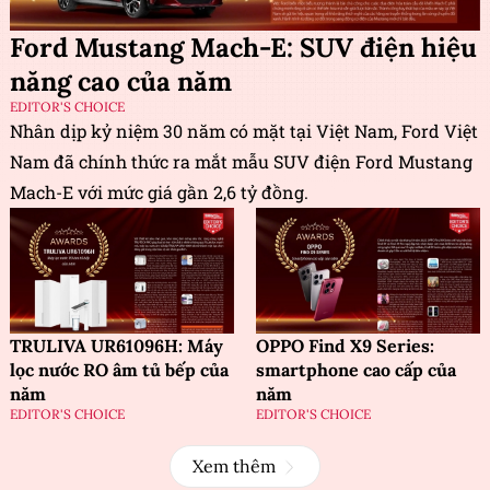
Ford Mustang Mach-E: SUV điện hiệu
năng cao của năm
EDITOR'S CHOICE
Nhân dịp kỷ niệm 30 năm có mặt tại Việt Nam, Ford Việt
Nam đã chính thức ra mắt mẫu SUV điện Ford Mustang
Mach-E với mức giá gần 2,6 tỷ đồng.
TRULIVA UR61096H: Máy
OPPO Find X9 Series:
lọc nước RO âm tủ bếp của
smartphone cao cấp của
năm
năm
EDITOR'S CHOICE
EDITOR'S CHOICE
Xem thêm