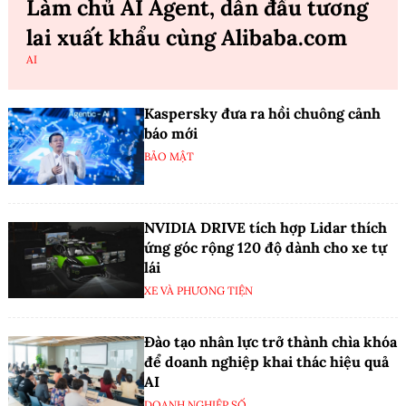
Làm chủ AI Agent, dẫn đầu tương
lai xuất khẩu cùng Alibaba.com
AI
Kaspersky đưa ra hồi chuông cảnh
báo mới
BẢO MẬT
NVIDIA DRIVE tích hợp Lidar thích
ứng góc rộng 120 độ dành cho xe tự
lái
XE VÀ PHƯƠNG TIỆN
Đào tạo nhân lực trở thành chìa khóa
để doanh nghiệp khai thác hiệu quả
AI
DOANH NGHIỆP SỐ