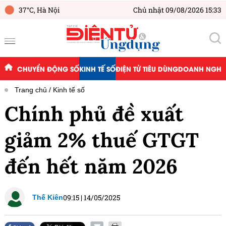
37°C,
Hà Nội
Chủ nhật 09/08/2026 15:33
CHUYỂN ĐỘNG SỐ
KINH TẾ SỐ
ĐIỆN TỬ TIÊU DÙNG
DOANH NGHIỆ
Trang chủ
Kinh tế số
Chính phủ đề xuất
giảm 2% thuế GTGT
đến hết năm 2026
09:15
|
14/05/2025
Thế Kiên