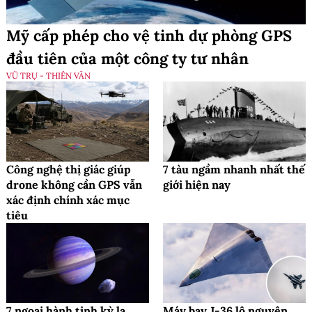
Mỹ cấp phép cho vệ tinh dự phòng GPS
đầu tiên của một công ty tư nhân
VŨ TRỤ - THIÊN VĂN
Công nghệ thị giác giúp
7 tàu ngầm nhanh nhất thế
drone không cần GPS vẫn
giới hiện nay
xác định chính xác mục
tiêu
7 ngoại hành tinh kỳ lạ
Máy bay J-36 lộ nguyên