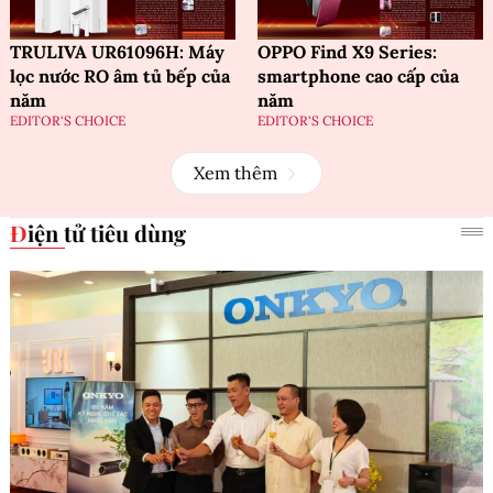
TRULIVA UR61096H: Máy
OPPO Find X9 Series:
lọc nước RO âm tủ bếp của
smartphone cao cấp của
năm
năm
EDITOR'S CHOICE
EDITOR'S CHOICE
Xem thêm
Điện tử tiêu dùng