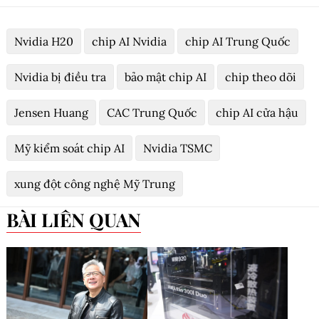
Nvidia H20
chip AI Nvidia
chip AI Trung Quốc
Nvidia bị điều tra
bảo mật chip AI
chip theo dõi
Jensen Huang
CAC Trung Quốc
chip AI cửa hậu
Mỹ kiểm soát chip AI
Nvidia TSMC
xung đột công nghệ Mỹ Trung
BÀI LIÊN QUAN