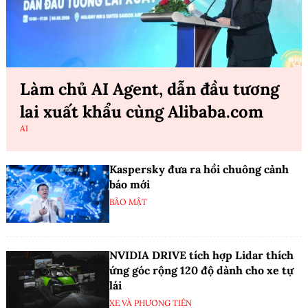
Làm chủ AI Agent, dẫn đầu tương
lai xuất khẩu cùng Alibaba.com
AI
Kaspersky đưa ra hồi chuông cảnh
báo mới
BẢO MẬT
NVIDIA DRIVE tích hợp Lidar thích
ứng góc rộng 120 độ dành cho xe tự
lái
XE VÀ PHƯƠNG TIỆN