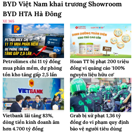
BYD Việt Nam khai trương Showroom
BYD HTA Hà Đông
XE 365
Petrolimex chi 11 tỷ đồng
Hoan TT bị phạt 200 triệu
mua phần mềm, dự phòng
đồng vì quảng cáo '100%
tồn kho tăng gấp 2,5 lần
nguyên liệu hữu cơ'
Vietbank lãi tăng 83%,
Grab bị xử phạt 1,36 tỷ
dòng tiền kinh doanh âm
đồng do vi phạm quy định
hơn 4.700 tỷ đồng
bảo vệ người tiêu dùng