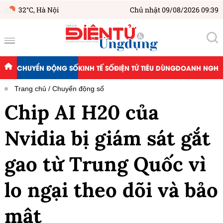
32°C,
Hà Nội
Chủ nhật 09/08/2026 09:39
CHUYỂN ĐỘNG SỐ
KINH TẾ SỐ
ĐIỆN TỬ TIÊU DÙNG
DOANH NGHIỆ
Trang chủ
Chuyển động số
Chip AI H20 của
Nvidia bị giám sát gắt
gao từ Trung Quốc vì
lo ngại theo dõi và bảo
mật