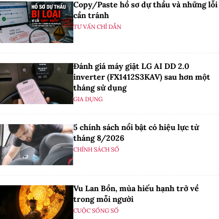
Copy/Paste hồ sơ dự thầu và những lỗi
cần tránh
TƯ VẤN CHỈ DẪN
Đánh giá máy giặt LG AI DD 2.0
inverter (FX1412S3KAV) sau hơn một
tháng sử dụng
GIA DỤNG
5 chính sách nổi bật có hiệu lực từ
tháng 8/2026
CHÍNH SÁCH SỐ
Vu Lan Bồn, mùa hiếu hạnh trở về
trong mỗi người
CUỘC SỐNG SỐ