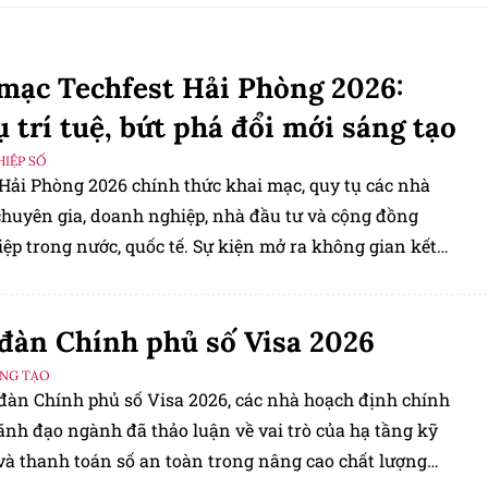
mạc Techfest Hải Phòng 2026:
ụ trí tuệ, bứt phá đổi mới sáng tạo
IỆP SỐ
 Hải Phòng 2026 chính thức khai mạc, quy tụ các nhà
 chuyên gia, doanh nghiệp, nhà đầu tư và cộng đồng
ệp trong nước, quốc tế. Sự kiện mở ra không gian kết
nghệ, thúc đẩy đổi mới sáng tạo, chuyển đổi số và tạo
phát triển hệ sinh thái khởi nghiệp của Hải Phòng theo
đàn Chính phủ số Visa 2026
n đại, hội nhập.
ÁNG TẠO
 đàn Chính phủ số Visa 2026, các nhà hoạch định chính
ãnh đạo ngành đã thảo luận về vai trò của hạ tầng kỹ
 và thanh toán số an toàn trong nâng cao chất lượng