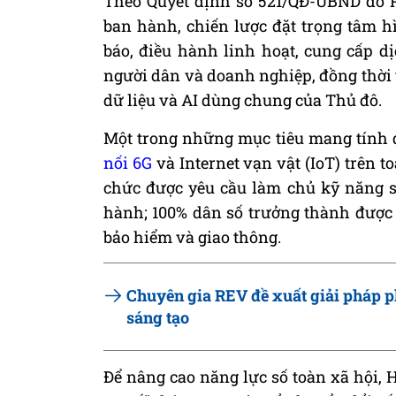
Theo Quyết định số 521/QĐ-UBND do 
ban hành, chiến lược đặt trọng tâm 
báo, điều hành linh hoạt, cung cấp d
người dân và doanh nghiệp, đồng thời t
dữ liệu và AI dùng chung của Thủ đô.
Một trong những mục tiêu mang tính 
nối 6G
và Internet vạn vật (IoT) trên t
chức được yêu cầu làm chủ kỹ năng s
hành; 100% dân số trưởng thành được ti
bảo hiểm và giao thông.
Chuyên gia REV đề xuất giải pháp ph
sáng tạo
Để nâng cao năng lực số toàn xã hội, 