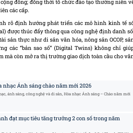
 cộng đồng; đồng thời tổ chức đào tạo thường niên v
iên các cấp.
ịnh rõ định hướng phát triển các mô hình kinh tế s
ital) được thúc đẩy thông qua công nghệ định danh số
tài sản thực như di sản văn hóa, nông sản OCOP, sả
g các “bản sao số” (Digital Twins) không chỉ giú
ẩm mà còn mở ra thị trường giao dịch toàn cầu cho vă
òa nhạc Ánh sáng chào năm mới 2026
hạc, ánh sáng, công nghệ và di sản, Hòa nhạc Ánh sáng – Chào năm mới
anh đạt mục tiêu tăng trưởng 2 con số trong năm