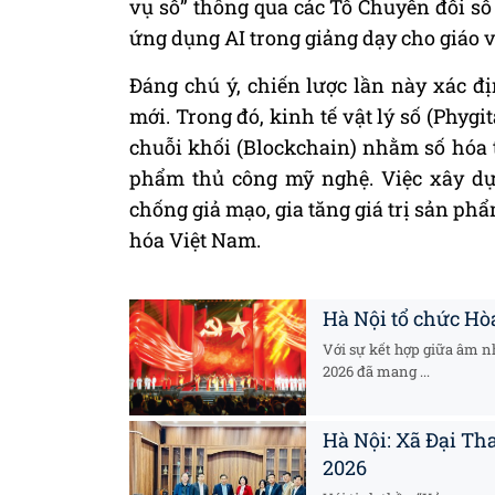
vụ số” thông qua các Tổ Chuyển đổi số
ứng dụng AI trong giảng dạy cho giáo v
Đáng chú ý, chiến lược lần này xác đ
mới. Trong đó, kinh tế vật lý số (Phyg
chuỗi khối (Blockchain) nhằm số hóa 
phẩm thủ công mỹ nghệ. Việc xây dựn
chống giả mạo, gia tăng giá trị sản ph
hóa Việt Nam.
Hà Nội tổ chức H
Với sự kết hợp giữa âm n
2026 đã mang ...
Hà Nội: Xã Đại Th
2026