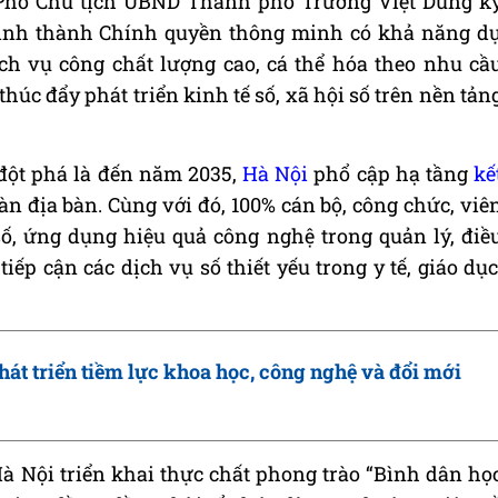
Phó Chủ tịch UBND Thành phố Trương Việt Dũng k
hình thành Chính quyền thông minh có khả năng d
ịch vụ công chất lượng cao, cá thể hóa theo nhu cầ
húc đẩy phát triển kinh tế số, xã hội số trên nền tản
đột phá là đến năm 2035,
Hà Nội
phổ cập hạ tầng
kế
oàn địa bàn. Cùng với đó, 100% cán bộ, công chức, viê
ố, ứng dụng hiệu quả công nghệ trong quản lý, điề
ếp cận các dịch vụ số thiết yếu trong y tế, giáo dục
át triển tiềm lực khoa học, công nghệ và đổi mới
Hà Nội triển khai thực chất phong trào “Bình dân họ