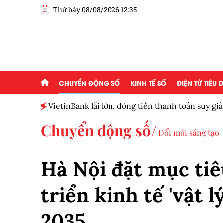
Thứ bảy 08/08/2026 12:35
CHUYỂN ĐỘNG SỐ
KINH TẾ SỐ
ĐIỆN TỬ TIÊU
 của
VietinBank lãi lớn, dòng tiền thanh toán suy g
số
Chuyển động số
Đổi mới sáng tạo
Hà Nội đặt mục tiê
triển kinh tế 'vật l
2035