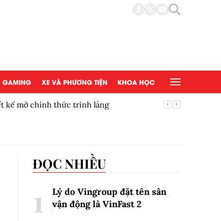
GAMING
XE VÀ PHƯƠNG TIỆN
KHOA HỌC
t kế mở chính thức trình làng
Thúc đẩy
mắt tại 
ĐỌC NHIỀU
Lý do Vingroup đặt tên sân
vận động là VinFast
2