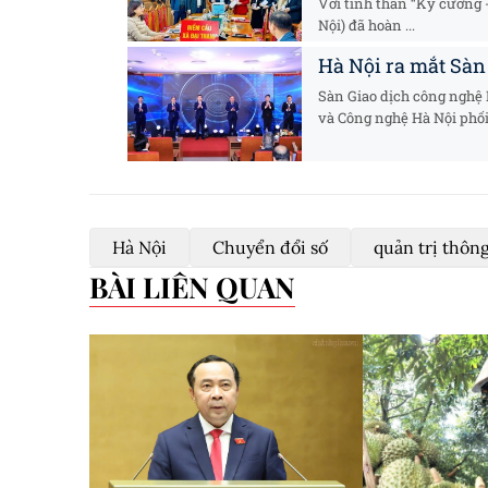
Với tinh thần “Kỷ cương -
Nội) đã hoàn ...
Hà Nội ra mắt Sàn
Sàn Giao dịch công nghệ
và Công nghệ Hà Nội phối 
Hà Nội
Chuyển đổi số
quản trị thôn
BÀI LIÊN QUAN