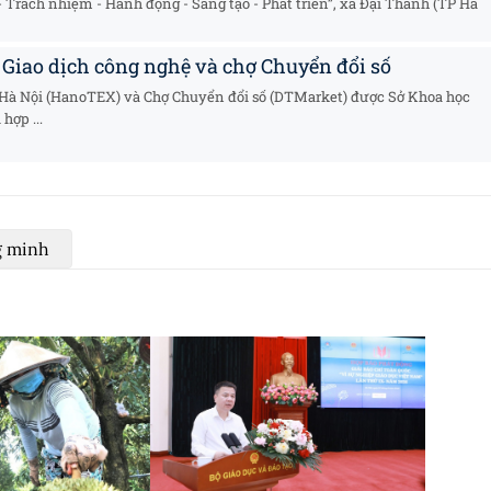
 Trách nhiệm - Hành động - Sáng tạo - Phát triển”, xã Đại Thanh (TP Hà
 Giao dịch công nghệ và chợ Chuyển đổi số
 Hà Nội (HanoTEX) và Chợ Chuyển đổi số (DTMarket) được Sở Khoa học
hợp ...
g minh