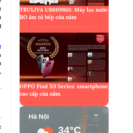
ý
ự
TRULIVA UR61096H: Máy lọc nước
u
RO âm tủ bếp của năm
g
t
n
u
,
OPPO Find X9 Series: smartphone
cao cấp của năm
Hà Nội
c
34°C