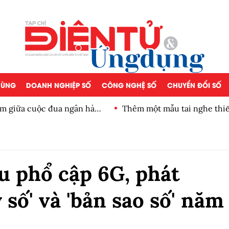
 DÙNG
DOANH NGHIỆP SỐ
CÔNG NGHỆ SỐ
CHUYỂN ĐỔI SỐ
iảm giữa cuộc đua ngân hàng
Thêm một mẫu tai nghe thiế
u phổ cập 6G, phát
ý số' và 'bản sao số' năm