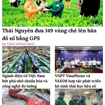
Thái Nguyên đưa 149 vùng chè lên bản
đồ số bằng GPS
HẠ TẦNG THÔNG MINH
Ngành điện tử Việt Nam
VNPT VinaPhone và
bứt phá nhờ chuẩn hóa và
VAEDR hợp tác phát triển
công nghệ đo lường
hệ sinh thái học liệu số