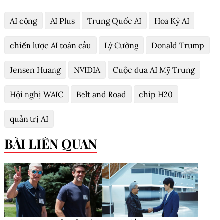
AI cộng
AI Plus
Trung Quốc AI
Hoa Kỳ AI
chiến lược AI toàn cầu
Lý Cường
Donald Trump
Jensen Huang
NVIDIA
Cuộc đua AI Mỹ Trung
Hội nghị WAIC
Belt and Road
chip H20
quản trị AI
BÀI LIÊN QUAN