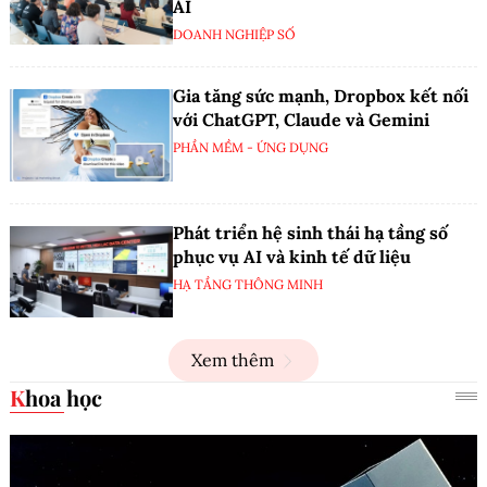
AI
DOANH NGHIỆP SỐ
Gia tăng sức mạnh, Dropbox kết nối
với ChatGPT, Claude và Gemini
PHẦN MỀM - ỨNG DỤNG
Phát triển hệ sinh thái hạ tầng số
phục vụ AI và kinh tế dữ liệu
HẠ TẦNG THÔNG MINH
Xem thêm
Khoa học