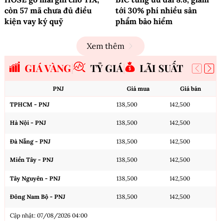
còn 57 mã chưa đủ điều
tới 30% phí nhiều sản
kiện vay ký quỹ
phẩm bảo hiểm
Xem thêm
GIÁ VÀNG
TỶ GIÁ
LÃI SUẤT
PNJ
Giá mua
Giá bán
TPHCM - PNJ
138,500
142,500
Hà Nội - PNJ
138,500
142,500
Đà Nẵng - PNJ
138,500
142,500
Miền Tây - PNJ
138,500
142,500
Tây Nguyên - PNJ
138,500
142,500
Đông Nam Bộ - PNJ
138,500
142,500
Cập nhật: 07/08/2026 04:00