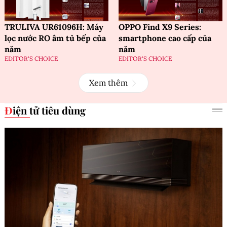
TRULIVA UR61096H: Máy
OPPO Find X9 Series:
lọc nước RO âm tủ bếp của
smartphone cao cấp của
năm
năm
EDITOR'S CHOICE
EDITOR'S CHOICE
Xem thêm
Điện tử tiêu dùng