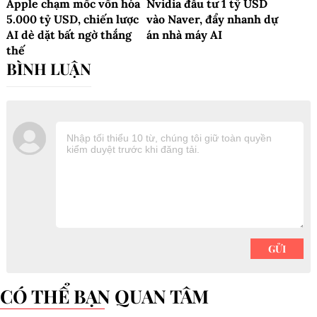
Apple chạm mốc vốn hóa
Nvidia đầu tư 1 tỷ USD
5.000 tỷ USD, chiến lược
vào Naver, đẩy nhanh dự
AI dè dặt bất ngờ thắng
án nhà máy AI
thế
CÓ THỂ BẠN QUAN TÂM