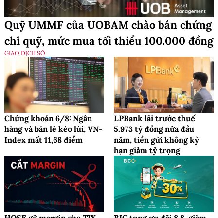
Quỹ UMMF của UOBAM chào bán chứng
chỉ quỹ, mức mua tối thiểu 100.000 đồng
GIAO DỊCH SỐ
Chứng khoán 6/8: Ngân
LPBank lãi trước thuế
hàng và bán lẻ kéo lùi, VN-
5.973 tỷ đồng nửa đầu
Index mất 11,68 điểm
năm, tiền gửi không kỳ
hạn giảm tỷ trọng
HOSE gỡ margin cho TIX,
BIC tung ưu đãi 8.8, giảm