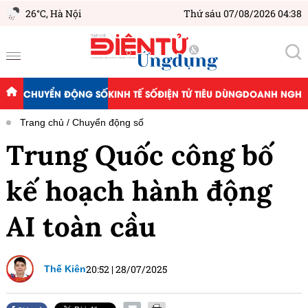
26°C,
Hà Nội
Thứ sáu 07/08/2026 04:38
CHUYỂN ĐỘNG SỐ
KINH TẾ SỐ
ĐIỆN TỬ TIÊU DÙNG
DOANH NGHIỆ
Trang chủ
Chuyển động số
Trung Quốc công bố
kế hoạch hành động
AI toàn cầu
20:52
|
28/07/2025
Thế Kiên