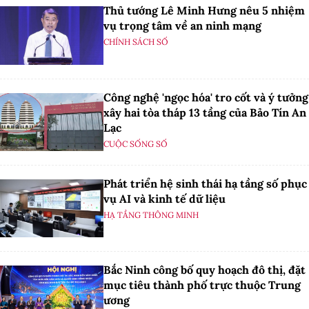
Thủ tướng Lê Minh Hưng nêu 5 nhiệm
vụ trọng tâm về an ninh mạng
CHÍNH SÁCH SỐ
Công nghệ 'ngọc hóa' tro cốt và ý tưởng
xây hai tòa tháp 13 tầng của Bảo Tín An
Lạc
CUỘC SỐNG SỐ
Phát triển hệ sinh thái hạ tầng số phục
vụ AI và kinh tế dữ liệu
HẠ TẦNG THÔNG MINH
Bắc Ninh công bố quy hoạch đô thị, đặt
mục tiêu thành phố trực thuộc Trung
ương