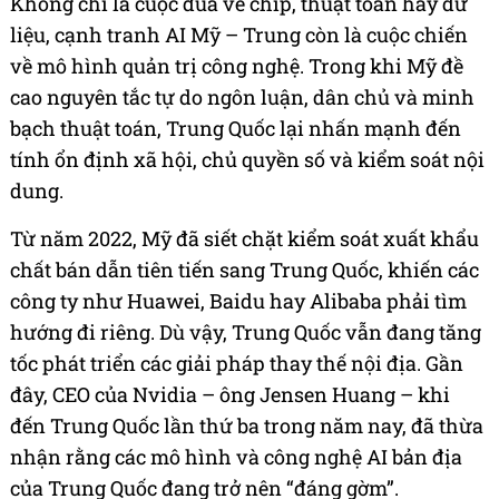
Không chỉ là cuộc đua về chip, thuật toán hay dữ
liệu, cạnh tranh AI Mỹ – Trung còn là cuộc chiến
về mô hình quản trị công nghệ. Trong khi Mỹ đề
cao nguyên tắc tự do ngôn luận, dân chủ và minh
bạch thuật toán, Trung Quốc lại nhấn mạnh đến
tính ổn định xã hội, chủ quyền số và kiểm soát nội
dung.
Từ năm 2022, Mỹ đã siết chặt kiểm soát xuất khẩu
chất bán dẫn tiên tiến sang Trung Quốc, khiến các
công ty như Huawei, Baidu hay Alibaba phải tìm
hướng đi riêng. Dù vậy, Trung Quốc vẫn đang tăng
tốc phát triển các giải pháp thay thế nội địa. Gần
đây, CEO của Nvidia – ông Jensen Huang – khi
đến Trung Quốc lần thứ ba trong năm nay, đã thừa
nhận rằng các mô hình và công nghệ AI bản địa
của Trung Quốc đang trở nên “đáng gờm”.