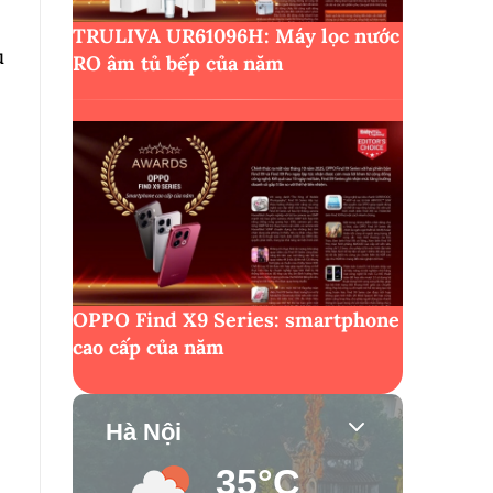
TRULIVA UR61096H: Máy lọc nước
u
RO âm tủ bếp của năm
OPPO Find X9 Series: smartphone
cao cấp của năm
Hà Nội
35°C