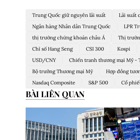
Trung Quốc giữ nguyên lãi suất
Lãi suất
Ngân hàng Nhân dân Trung Quốc
LPR T
thị trường chứng khoán châu Á
Thị trườ
Chỉ số Hang Seng
CSI 300
Kospi
USD/CNY
Chiến tranh thương mại Mỹ -
Bộ trưởng Thương mại Mỹ
Hợp đồng tươn
Nasdaq Composite
S&P 500
Cổ phiế
BÀI LIÊN QUAN