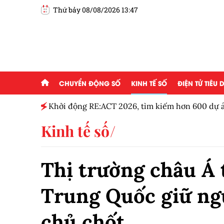
Thứ bảy 08/08/2026 13:47
CHUYỂN ĐỘNG SỐ
KINH TẾ SỐ
ĐIỆN TỬ TIÊU
g ai đam
Khởi động RE:ACT 2026, tìm kiếm hơn 600 dự á
thanh niên
Kinh tế số
Thị trường châu Á 
Trung Quốc giữ ngu
chủ chốt