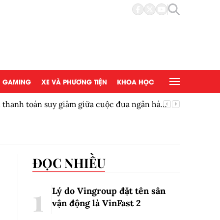
GAMING
XE VÀ PHƯƠNG TIỆN
KHOA HỌC
ền thanh toán suy giảm giữa cuộc đua ngân hàng
Thêm một
ĐỌC NHIỀU
Lý do Vingroup đặt tên sân
vận động là VinFast
2