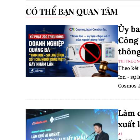
CÓ THỂ BẠN QUAN TÂM
Ủy ba
Công 
thông
THỊ TRƯỜN
Theo kết
Ion - sự 
Cosmos J
gây nhầm
dịch vụ.
Làm c
xuất 
AI