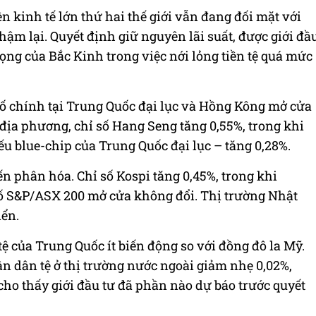
n kinh tế lớn thứ hai thế giới vẫn đang đối mặt với
hậm lại. Quyết định giữ nguyên lãi suất, được giới đầ
rọng của Bắc Kinh trong việc nới lỏng tiền tệ quá mức
 số chính tại Trung Quốc đại lục và Hồng Kông mở cửa
 địa phương, chỉ số Hang Seng tăng 0,55%, trong khi
iếu blue-chip của Trung Quốc đại lục – tăng 0,28%.
iến phân hóa. Chỉ số Kospi tăng 0,45%, trong khi
số S&P/ASX 200 mở cửa không đổi. Thị trường Nhật
iển.
tệ của Trung Quốc ít biến động so với đồng đô la Mỹ.
n dân tệ ở thị trường nước ngoài giảm nhẹ 0,02%,
 cho thấy giới đầu tư đã phần nào dự báo trước quyết