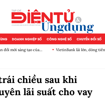
 DÙNG
DOANH NGHIỆP SỐ
CÔNG NGHỆ SỐ
CHUYỂN ĐỔI SỐ
n đổi mới sáng tạo của
VietinBank lãi lớn, dòng ti
số
trái chiều sau khi
yên lãi suất cho vay