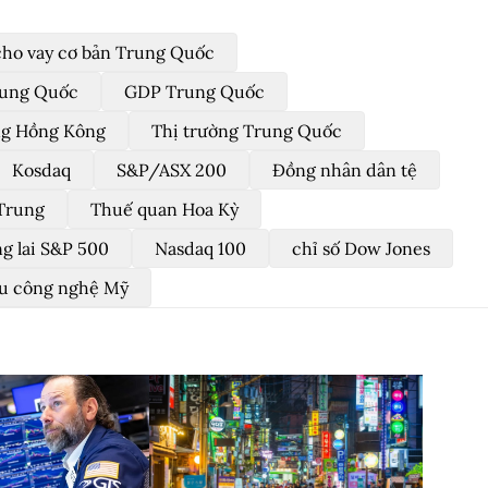
 cho vay cơ bản Trung Quốc
rung Quốc
GDP Trung Quốc
ng Hồng Kông
Thị trường Trung Quốc
Kosdaq
S&P/ASX 200
Đồng nhân dân tệ
 Trung
Thuế quan Hoa Kỳ
g lai S&P 500
Nasdaq 100
chỉ số Dow Jones
u công nghệ Mỹ