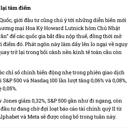
 lại tâm điểm
Quốc, giới đầu tư cũng chú ý tới những diễn biến mới
 Thương mại Hoa Kỳ Howard Lutnick hôm Chủ Nhật
rắn” để các quốc gia bắt đầu nộp thuế, đồng thời mở
điểm đó. Phát ngôn này làm dấy lên lo ngại về nguy
ay trở lại trong bối cảnh nền kinh tế toàn cầu còn
các chỉ số chính biến động nhẹ trong phiên giao dịch
i S&P 500 và Nasdaq 100 lần lượt tăng 0,06% và 0,08%,
 0,05%.
ow Jones giảm 0,32%, S&P 500 gần như đi ngang, còn
ầu tư đang chờ đợi loạt báo cáo tài chính quý II từ
lphabet và Meta sẽ được công bố trong tuần này.