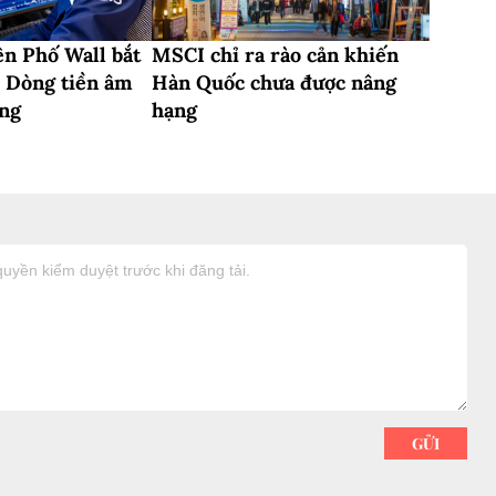
ên Phố Wall bắt
MSCI chỉ ra rào cản khiến
? Dòng tiền âm
Hàn Quốc chưa được nâng
ớng
hạng