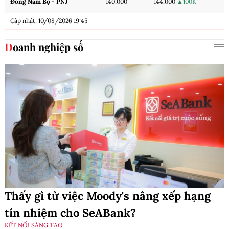
Đông Nam Bộ - PNJ
140,000
144,000
▲100K
Cập nhật: 10/08/2026 19:45
Doanh nghiệp số
Thấy gì từ việc Moody's nâng xếp hạng
tín nhiệm cho SeABank?
KẾT NỐI SÁNG TẠO