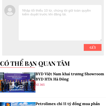
CÓ THỂ BẠN QUAN TÂM
BYD Việt Nam khai trương Showroom
BYD HTA Hà Đông
XE 365
Petrolimex chi 11 tỷ đồng mua phần