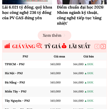
Lãi 6.021 tỷ đồng, quỹ khoa
Điểm chuẩn đại học 2026:
học công nghệ 236 tỷ đồng
Nhóm ngành kỹ thuật,
của PV GAS đứng yên
công nghệ tiếp tục 'tăng
nhiệt'
Xem thêm
GIÁ VÀNG
TỶ GIÁ
LÃI SUẤT
PNJ
Giá mua
Giá bán
TPHCM - PNJ
140,000
144,000
▲100K
Hà Nội - PNJ
140,000
144,000
▲100K
Đà Nẵng - PNJ
140,000
144,000
▲100K
Miền Tây - PNJ
140,000
144,000
▲100K
Tây Nguyên - PNJ
140,000
144,000
▲100K