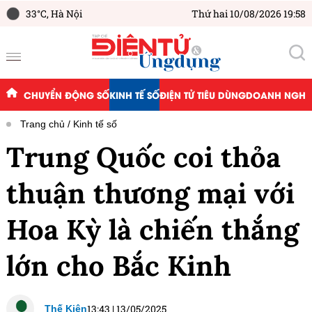
33°C,
Hà Nội
Thứ hai 10/08/2026 19:58
CHUYỂN ĐỘNG SỐ
KINH TẾ SỐ
ĐIỆN TỬ TIÊU DÙNG
DOANH NGHIỆ
Trang chủ
Kinh tế số
Trung Quốc coi thỏa
thuận thương mại với
Hoa Kỳ là chiến thắng
lớn cho Bắc Kinh
13:43
|
13/05/2025
Thế Kiên