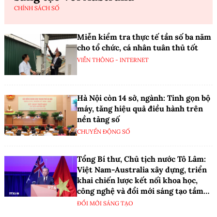
CHÍNH SÁCH SỐ
Miễn kiểm tra thực tế tần số ba năm
cho tổ chức, cá nhân tuân thủ tốt
VIỄN THÔNG - INTERNET
Hà Nội còn 14 sở, ngành: Tinh gọn bộ
máy, tăng hiệu quả điều hành trên
nền tảng số
CHUYỂN ĐỘNG SỐ
Tổng Bí thư, Chủ tịch nước Tô Lâm:
Việt Nam-Australia xây dựng, triển
khai chiến lược kết nối khoa học,
công nghệ và đổi mới sáng tạo tầm
nhìn dài hạn
ĐỔI MỚI SÁNG TẠO