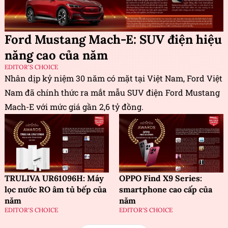
Ford Mustang Mach-E: SUV điện hiệu
năng cao của năm
EDITOR'S CHOICE
Nhân dịp kỷ niệm 30 năm có mặt tại Việt Nam, Ford Việt
Nam đã chính thức ra mắt mẫu SUV điện Ford Mustang
Mach-E với mức giá gần 2,6 tỷ đồng.
TRULIVA UR61096H: Máy
OPPO Find X9 Series:
lọc nước RO âm tủ bếp của
smartphone cao cấp của
năm
năm
EDITOR'S CHOICE
EDITOR'S CHOICE