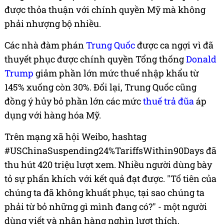
được thỏa thuận với chính quyền Mỹ mà không
phải nhượng bộ nhiều.
Các nhà đàm phán
Trung Quốc
được ca ngợi vì đã
thuyết phục được chính quyền Tổng thống
Donald
Trump
giảm phần lớn mức thuế nhập khẩu từ
145% xuống còn 30%. Đổi lại, Trung Quốc cũng
đồng ý hủy bỏ phần lớn các mức
thuế trả đũa
áp
dụng với hàng hóa Mỹ.
Trên mạng xã hội Weibo, hashtag
#USChinaSuspending24%TariffsWithin90Days đã
thu hút 420 triệu lượt xem. Nhiều người dùng bày
tỏ sự phấn khích với kết quả đạt được. "Tổ tiên của
chúng ta đã không khuất phục, tại sao chúng ta
phải từ bỏ những gì mình đang có?" - một người
dùng viết và nhận hàng nghìn lượt thích.