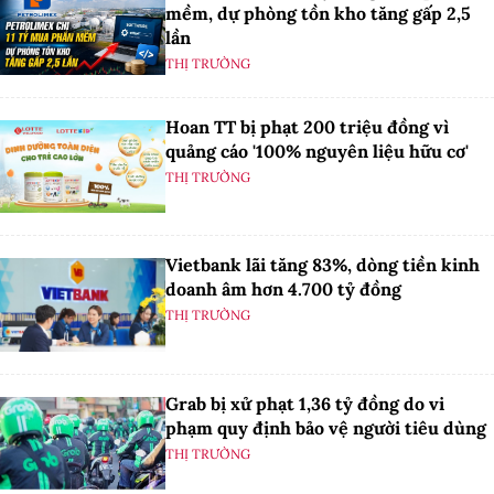
mềm, dự phòng tồn kho tăng gấp 2,5
lần
THỊ TRƯỜNG
Hoan TT bị phạt 200 triệu đồng vì
quảng cáo '100% nguyên liệu hữu cơ'
THỊ TRƯỜNG
Vietbank lãi tăng 83%, dòng tiền kinh
doanh âm hơn 4.700 tỷ đồng
THỊ TRƯỜNG
Grab bị xử phạt 1,36 tỷ đồng do vi
phạm quy định bảo vệ người tiêu dùng
THỊ TRƯỜNG