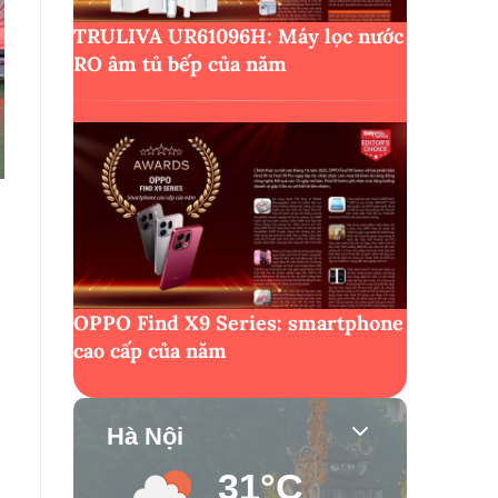
TRULIVA UR61096H: Máy lọc nước
RO âm tủ bếp của năm
OPPO Find X9 Series: smartphone
cao cấp của năm
Hà Nội
31°C