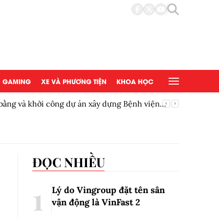
GAMING
XE VÀ PHƯƠNG TIỆN
KHOA HỌC
bằng và khởi công dự án xây dựng Bệnh viện
Đánh giá
sử dụng
ĐỌC NHIỀU
Lý do Vingroup đặt tên sân
vận động là VinFast
2