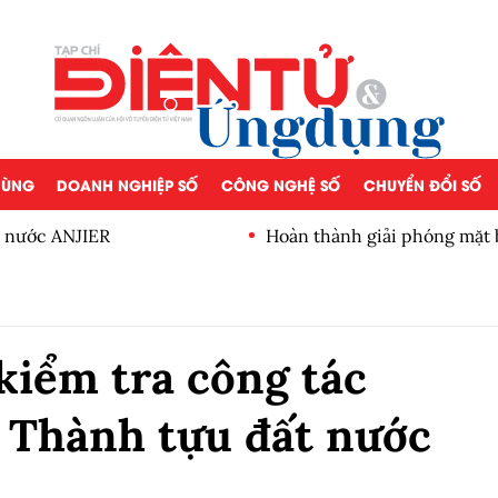
 DÙNG
DOANH NGHIỆP SỐ
CÔNG NGHỆ SỐ
CHUYỂN ĐỔI SỐ
c nước ANJIER
Hoàn thành giải phóng mặt 
Mắt thành phố Hà Nội
kiểm tra công tác
m Thành tựu đất nước