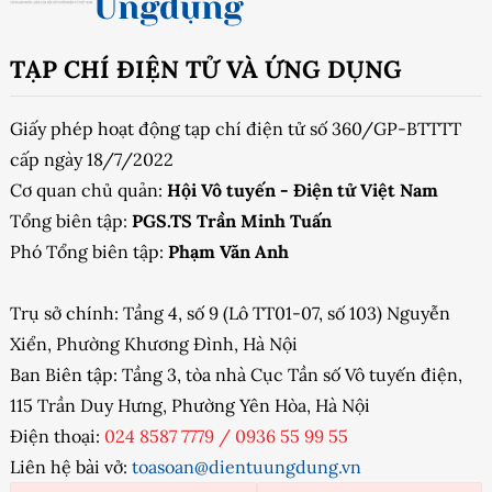
TẠP CHÍ ĐIỆN TỬ VÀ ỨNG DỤNG
Giấy phép hoạt động tạp chí điện tử số 360/GP-BTTTT
cấp ngày 18/7/2022
Cơ quan chủ quản:
Hội Vô tuyến - Điện tử Việt Nam
Tổng biên tập:
PGS.TS Trần Minh Tuấn
Phó Tổng biên tập:
Phạm Văn Anh
Trụ sở chính: Tầng 4, số 9 (Lô TT01-07, số 103) Nguyễn
Xiển, Phường Khương Đình, Hà Nội
Ban Biên tập: Tầng 3, tòa nhà Cục Tần số Vô tuyến điện,
115 Trần Duy Hưng, Phường Yên Hòa, Hà Nội
Điện thoại:
024 8587 7779
/
0936 55 99 55
Liên hệ bài vở:
toasoan@dientuungdung.vn