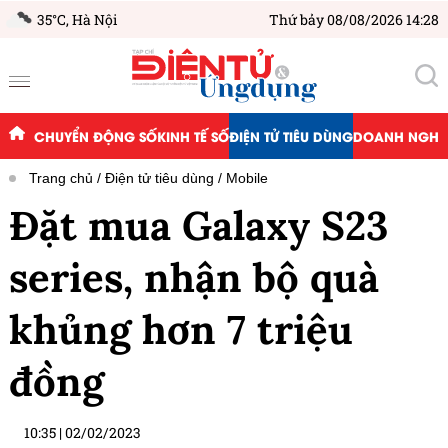
35°C,
Hà Nội
Thứ bảy 08/08/2026 14:28
CHUYỂN ĐỘNG SỐ
KINH TẾ SỐ
ĐIỆN TỬ TIÊU DÙNG
DOANH NGHIỆ
Trang chủ
Điện tử tiêu dùng
Mobile
Đặt mua Galaxy S23
series, nhận bộ quà
khủng hơn 7 triệu
đồng
10:35
|
02/02/2023