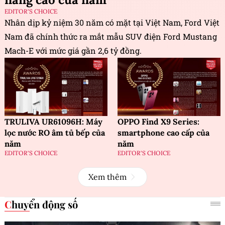
EDITOR'S CHOICE
Nhân dịp kỷ niệm 30 năm có mặt tại Việt Nam, Ford Việt
Nam đã chính thức ra mắt mẫu SUV điện Ford Mustang
Mach-E với mức giá gần 2,6 tỷ đồng.
TRULIVA UR61096H: Máy
OPPO Find X9 Series:
lọc nước RO âm tủ bếp của
smartphone cao cấp của
năm
năm
EDITOR'S CHOICE
EDITOR'S CHOICE
Xem thêm
Chuyển động số