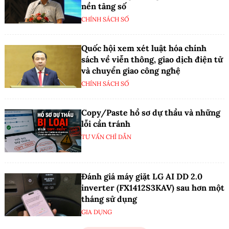
nền tảng số
CHÍNH SÁCH SỐ
Quốc hội xem xét luật hóa chính
sách về viễn thông, giao dịch điện tử
và chuyển giao công nghệ
CHÍNH SÁCH SỐ
Copy/Paste hồ sơ dự thầu và những
lỗi cần tránh
TƯ VẤN CHỈ DẪN
Đánh giá máy giặt LG AI DD 2.0
inverter (FX1412S3KAV) sau hơn một
tháng sử dụng
GIA DỤNG