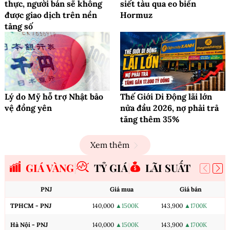
thực, người bán sẽ không
siết tàu qua eo biển
được giao dịch trên nền
Hormuz
tảng số
Lý do Mỹ hỗ trợ Nhật bảo
Thế Giới Di Động lãi lớn
vệ đồng yên
nửa đầu 2026, nợ phải trả
tăng thêm 35%
Xem thêm
GIÁ VÀNG
TỶ GIÁ
LÃI SUẤT
PNJ
Giá mua
Giá bán
TPHCM - PNJ
140,000
▲1500K
143,900
▲1700K
Hà Nội - PNJ
140,000
▲1500K
143,900
▲1700K