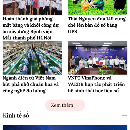
Hoàn thành giải phóng
Thái Nguyên đưa 149 vùng
mặt bằng và khởi công dự
chè lên bản đồ số bằng
án xây dựng Bệnh viện
GPS
Mắt thành phố Hà Nội
Ngành điện tử Việt Nam
VNPT VinaPhone và
bứt phá nhờ chuẩn hóa và
VAEDR hợp tác phát triển
công nghệ đo lường
hệ sinh thái học liệu số
Xem thêm
Kinh tế số