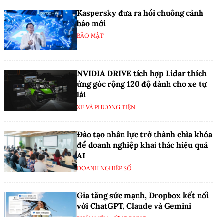
Kaspersky đưa ra hồi chuông cảnh
báo mới
BẢO MẬT
NVIDIA DRIVE tích hợp Lidar thích
ứng góc rộng 120 độ dành cho xe tự
lái
XE VÀ PHƯƠNG TIỆN
Đào tạo nhân lực trở thành chìa khóa
để doanh nghiệp khai thác hiệu quả
AI
DOANH NGHIỆP SỐ
Gia tăng sức mạnh, Dropbox kết nối
với ChatGPT, Claude và Gemini