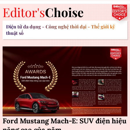
Editor's
Choise
Điện tử đa dụng - Công nghệ thời đại - Thế giới kỹ
thuật số
Ford Mustang Mach-E: SUV điện hiệu
năng cao của năm