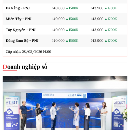
Đà Nẵng - PNJ
140,000
▲1500K
143,900
▲1700K
Miền Tây - PNJ
140,000
▲1500K
143,900
▲1700K
Tây Nguyên - PNJ
140,000
▲1500K
143,900
▲1700K
Đông Nam Bộ - PNJ
140,000
▲1500K
143,900
▲1700K
Cập nhật: 08/08/2026 14:00
Doanh nghiệp số