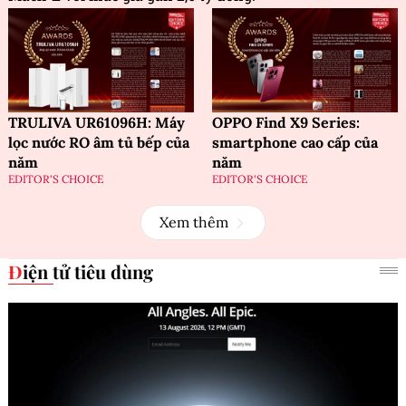
TRULIVA UR61096H: Máy
OPPO Find X9 Series:
lọc nước RO âm tủ bếp của
smartphone cao cấp của
năm
năm
EDITOR'S CHOICE
EDITOR'S CHOICE
Xem thêm
Điện tử tiêu dùng