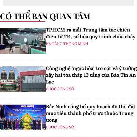
CÓ THỂ BẠN QUAN TÂM
TP.HCM ra mắt Trung tâm tác chiến
điện tử 114, số hóa quy trình chữa cháy
HẠ TẦNG THÔNG MINH
Công nghệ 'ngọc hóa' tro cốt và ý tưởng
xây hai tòa tháp 13 tầng của Bảo Tín An
Lạc
CUỘC SỐNG SỐ
Bắc Ninh công bố quy hoạch đô thị, đặt
mục tiêu thành phố trực thuộc Trung
ương
CUỘC SỐNG SỐ