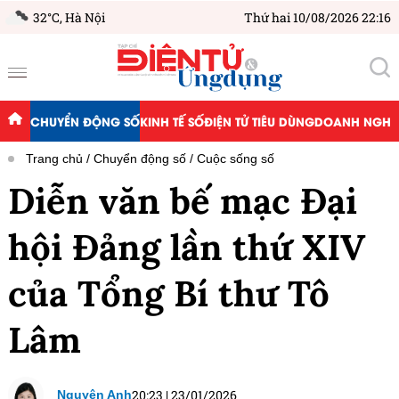
32°C,
Hà Nội
Thứ hai 10/08/2026 22:16
CHUYỂN ĐỘNG SỐ
KINH TẾ SỐ
ĐIỆN TỬ TIÊU DÙNG
DOANH NGHIỆ
Trang chủ
Chuyển động số
Cuộc sống số
Diễn văn bế mạc Đại
hội Đảng lần thứ XIV
của Tổng Bí thư Tô
Lâm
20:23
|
23/01/2026
Nguyên Anh