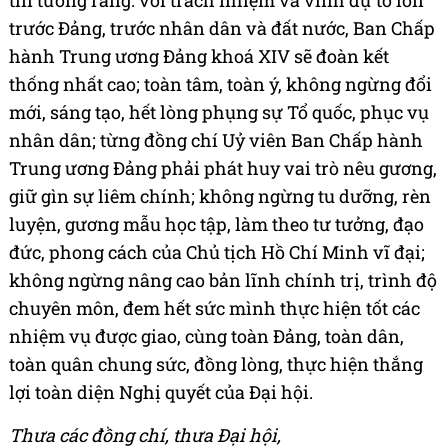
tin tưởng rằng: với trách nhiệm và vinh dự to lớn
trước Đảng, trước nhân dân và đất nước, Ban Chấp
hành Trung ương Đảng khoá XIV sẽ đoàn kết
thống nhất cao; toàn tâm, toàn ý, không ngừng đổi
mới, sáng tạo, hết lòng phụng sự Tổ quốc, phục vụ
nhân dân; từng đồng chí Uỷ viên Ban Chấp hành
Trung ương Đảng phải phát huy vai trò nêu gương,
giữ gìn sự liêm chính; không ngừng tu dưỡng, rèn
luyện, gương mẫu học tập, làm theo tư tưởng, đạo
đức, phong cách của Chủ tịch Hồ Chí Minh vĩ đại;
không ngừng nâng cao bản lĩnh chính trị, trình độ
chuyên môn, đem hết sức mình thực hiện tốt các
nhiệm vụ được giao, cùng toàn Đảng, toàn dân,
toàn quân chung sức, đồng lòng, thực hiện thắng
lợi toàn diện Nghị quyết của Đại hội.
Thưa các đồng chí, thưa Đại hội,