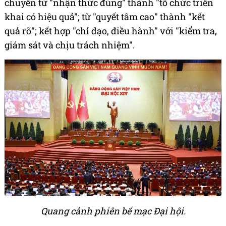
chuyển từ "nhận thức đúng" thành "tổ chức triển
khai có hiệu quả"; từ "quyết tâm cao" thành "kết
quả rõ"; kết hợp "chỉ đạo, điều hành" với "kiểm tra,
giám sát và chịu trách nhiệm".
Quang cảnh phiên bế mạc Đại hội.