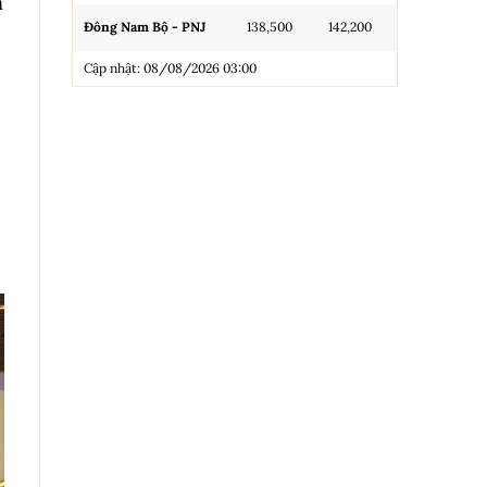
a
Đông Nam Bộ - PNJ
138,500
142,200
N.Tròn, 3A, 
Cập nhật: 08/08/2026 03:00
NL 99.99
Nhẫn Tròn T
Trang sức 9
Trang sức 9
Cập nhật: 0