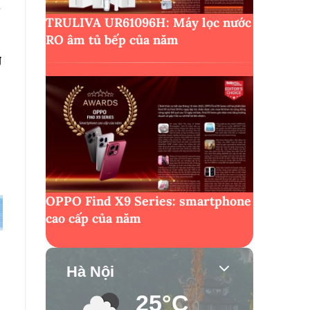
TRULIVA UR61096H: Máy lọc nước
RO âm tủ bếp của năm
g
OPPO Find X9 Series: smartphone
cao cấp của năm
Hà Nội
25°C