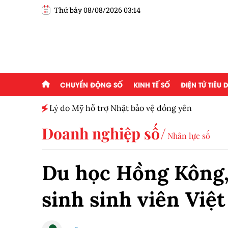
Thứ bảy 08/08/2026 03:14
CHUYỂN ĐỘNG SỐ
KINH TẾ SỐ
ĐIỆN TỬ TIÊU
h toàn
Lý do Mỹ hỗ trợ Nhật bảo vệ đồng yên
Doanh nghiệp số
Nhân lực số
Du học Hồng Kông,
sinh sinh viên Việ