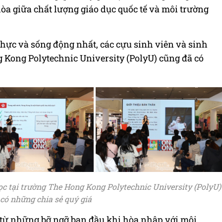
hòa giữa chất lượng giáo dục quốc tế và môi trường
hực và sống động nhất, các cựu sinh viên và sinh
g Kong Polytechnic University (PolyU) cũng đã có
ọc tại trường The Hong Kong Polytechnic University (PolyU)
có những chia sẻ quý giá
, từ những bỡ ngỡ ban đầu khi hòa nhập với môi