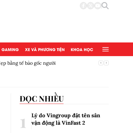
GAMING
XE VÀ PHƯƠNG TIỆN
KHOA HỌC
đẹp bằng tế bào gốc người
Copy/Pas
ĐỌC NHIỀU
Lý do Vingroup đặt tên sân
vận động là VinFast
2