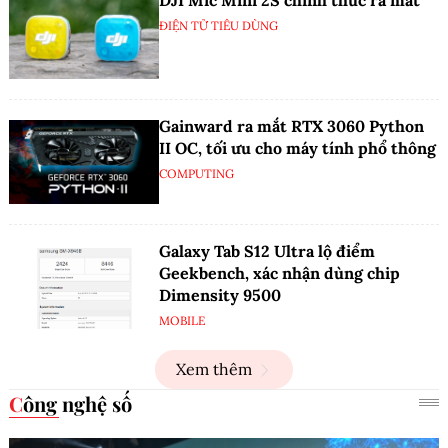
DJI Mic Mini 2S chính thức ra mắt
ĐIỆN TỬ TIÊU DÙNG
Gainward ra mắt RTX 3060 Python
II OC, tối ưu cho máy tính phổ thông
COMPUTING
Galaxy Tab S12 Ultra lộ điểm
Geekbench, xác nhận dùng chip
Dimensity 9500
MOBILE
Xem thêm
Công nghệ số