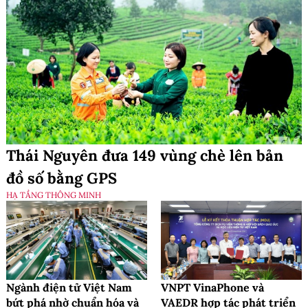
Thái Nguyên đưa 149 vùng chè lên bản
đồ số bằng GPS
HẠ TẦNG THÔNG MINH
Ngành điện tử Việt Nam
VNPT VinaPhone và
bứt phá nhờ chuẩn hóa và
VAEDR hợp tác phát triển