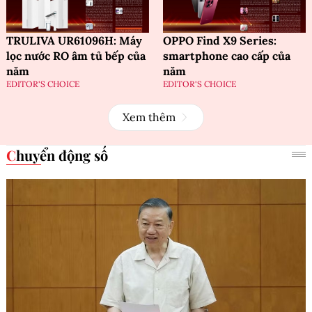
TRULIVA UR61096H: Máy
OPPO Find X9 Series:
lọc nước RO âm tủ bếp của
smartphone cao cấp của
năm
năm
EDITOR'S CHOICE
EDITOR'S CHOICE
Xem thêm
Chuyển động số