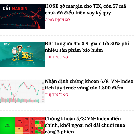
HOSE gỡ margin cho TIX, còn 57 mã
chưa đủ điều kiện vay ký quỹ
GIAO DỊCH SỐ
BIC tung ưu đãi 8.8, giảm tới 30% phí
nhiều sản phẩm bảo hiểm
THỊ TRƯỜNG
Nhận định chứng khoán 6/8: VN-Index
tích lũy trước vùng cản 1.800 điểm
THỊ TRƯỜNG
Chứng khoán 5/8: VN-Index điều
chỉnh, khối ngoại nối dài chuỗi mua
ròng 3 phiên