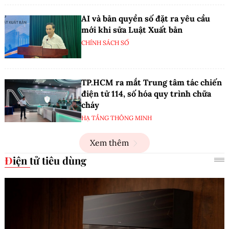
AI và bản quyền số đặt ra yêu cầu
mới khi sửa Luật Xuất bản
CHÍNH SÁCH SỐ
TP.HCM ra mắt Trung tâm tác chiến
điện tử 114, số hóa quy trình chữa
cháy
HẠ TẦNG THÔNG MINH
Xem thêm
Điện tử tiêu dùng