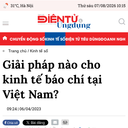
31°C,
Hà Nội
Thứ sáu 07/08/2026 10:15
CHUYỂN ĐỘNG SỐ
KINH TẾ SỐ
ĐIỆN TỬ TIÊU DÙNG
DOANH NGHIỆ
Trang chủ
Kinh tế số
Giải pháp nào cho
kinh tế báo chí tại
Việt Nam?
09:24
|
06/04/2023
Chia sẻ