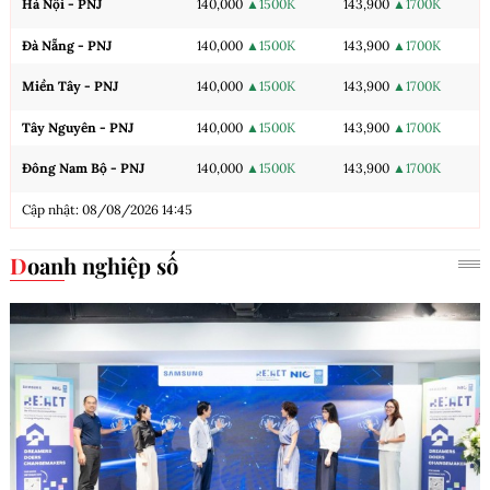
Hà Nội - PNJ
140,000
▲1500K
143,900
▲1700K
Đà Nẵng - PNJ
140,000
▲1500K
143,900
▲1700K
Miền Tây - PNJ
140,000
▲1500K
143,900
▲1700K
Tây Nguyên - PNJ
140,000
▲1500K
143,900
▲1700K
Đông Nam Bộ - PNJ
140,000
▲1500K
143,900
▲1700K
Cập nhật: 08/08/2026 14:45
Doanh nghiệp số