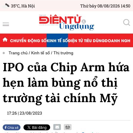
35°C,
Hà Nội
Thứ bảy 08/08/2026 14:50
CHUYỂN ĐỘNG SỐ
KINH TẾ SỐ
ĐIỆN TỬ TIÊU DÙNG
DOANH NGHIỆ
Trang chủ
Kinh tế số
Thị trường
IPO của Chip Arm hứa
hẹn làm bùng nổ thị
trường tài chính Mỹ
17:26
|
23/08/2023
Chia sẻ