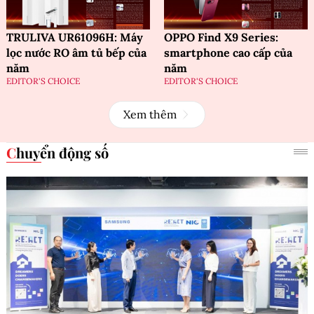
TRULIVA UR61096H: Máy
OPPO Find X9 Series:
lọc nước RO âm tủ bếp của
smartphone cao cấp của
năm
năm
EDITOR'S CHOICE
EDITOR'S CHOICE
Xem thêm
Chuyển động số