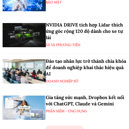
BẢO MẬT
NVIDIA DRIVE tích hợp Lidar thích
ứng góc rộng 120 độ dành cho xe tự
lái
XE VÀ PHƯƠNG TIỆN
Đào tạo nhân lực trở thành chìa khóa
để doanh nghiệp khai thác hiệu quả
AI
DOANH NGHIỆP SỐ
Gia tăng sức mạnh, Dropbox kết nối
với ChatGPT, Claude và Gemini
PHẦN MỀM - ỨNG DỤNG