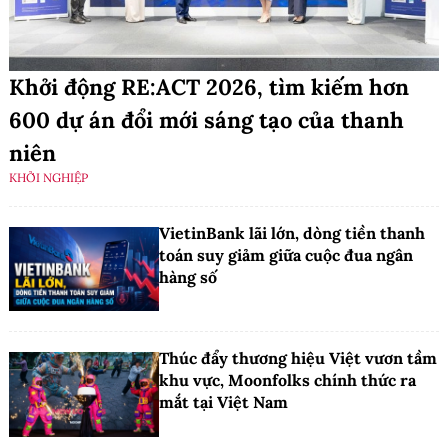
Khởi động RE:ACT 2026, tìm kiếm hơn
600 dự án đổi mới sáng tạo của thanh
niên
KHỞI NGHIỆP
VietinBank lãi lớn, dòng tiền thanh
toán suy giảm giữa cuộc đua ngân
hàng số
Thúc đẩy thương hiệu Việt vươn tầm
khu vực, Moonfolks chính thức ra
mắt tại Việt Nam