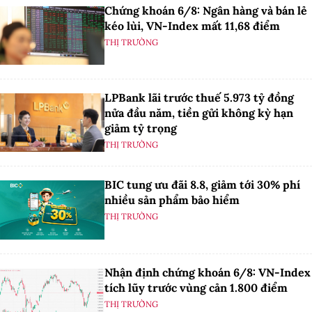
Chứng khoán 6/8: Ngân hàng và bán lẻ
kéo lùi, VN-Index mất 11,68 điểm
THỊ TRƯỜNG
LPBank lãi trước thuế 5.973 tỷ đồng
nửa đầu năm, tiền gửi không kỳ hạn
giảm tỷ trọng
THỊ TRƯỜNG
BIC tung ưu đãi 8.8, giảm tới 30% phí
nhiều sản phẩm bảo hiểm
THỊ TRƯỜNG
Nhận định chứng khoán 6/8: VN-Index
tích lũy trước vùng cản 1.800 điểm
THỊ TRƯỜNG