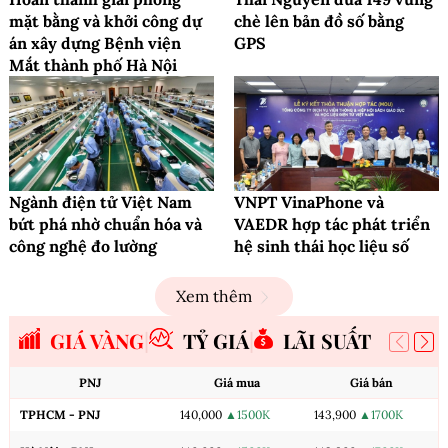
mặt bằng và khởi công dự
chè lên bản đồ số bằng
án xây dựng Bệnh viện
GPS
Mắt thành phố Hà Nội
Ngành điện tử Việt Nam
VNPT VinaPhone và
bứt phá nhờ chuẩn hóa và
VAEDR hợp tác phát triển
công nghệ đo lường
hệ sinh thái học liệu số
Xem thêm
GIÁ VÀNG
TỶ GIÁ
LÃI SUẤT
PNJ
Giá mua
Giá bán
TPHCM - PNJ
140,000
▲1500K
143,900
▲1700K