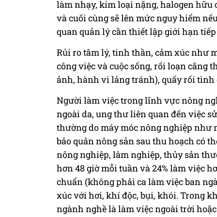
làm nhạy, kim loại nặng, halogen hữu cơ
và cuối cùng sẽ lên mức nguy hiểm nếu 
quan quản lý cần thiết lập giới hạn tiếp
Rủi ro tâm lý, tinh thần, cảm xúc như m
công việc và cuộc sống, rối loạn căng
ảnh, hành vi lảng tránh), quấy rối tình
Người làm việc trong lĩnh vực nông ngh
ngoài da, ung thư liên quan đến việc s
thường do máy móc nông nghiệp như máy 
bảo quản nông sản sau thu hoạch có thể
nông nghiệp, lâm nghiệp, thủy sản thườ
hơn 48 giờ mỗi tuần và 24% làm việc hơ
chuẩn (không phải ca làm việc ban ngày
xúc với hơi, khí độc, bụi, khói. Trong k
ngành nghề là làm việc ngoài trời hoặc