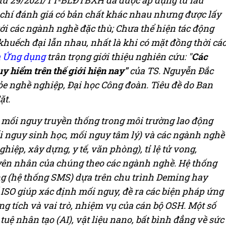
tư 29/2021/TT-BLĐTBXH đã được áp dụng từ lâu
chí đánh giá có bản chất khác nhau nhưng được lấy
với các ngành nghề đặc thù; Chưa thể hiện tác động
 khuếch đại lẫn nhau, nhất là khi có mặt đồng thời cá
à Ứng dụng
trân trọng giới thiệu nghiên cứu: "
Các
uy hiểm trên thế giới hiện nay"
của TS. Nguyễn Đắc
ỏe nghề nghiệp, Đại học Công đoàn. Tiêu đề do Ban
ặt.
ác mối nguy truyền thống trong môi trường lao động
ối nguy sinh học, mối nguy tâm lý) và các ngành nghề
hiệp, xây dựng, y tế, văn phòng), tỉ lệ tử vong,
yên nhân của chúng theo các ngành nghề. Hệ thống
ng (hệ thống SMS) dựa trên chu trình Deming hay
 ISO giúp xác định mối nguy, đề ra các biện pháp ứng
ng tích và vai trò, nhiệm vụ của cán bộ OSH. Một số
tuệ nhân tạo (AI), vật liệu nano, bất bình đẳng về sức