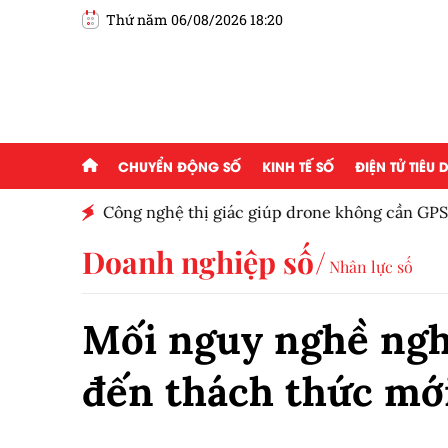
Thứ năm 06/08/2026 18:20
CHUYỂN ĐỘNG SỐ
KINH TẾ SỐ
ĐIỆN TỬ TIÊU
hiệu quả
Công nghệ thị giác giúp drone không cần GPS 
mục tiêu
Doanh nghiệp số
Nhân lực số
Mối nguy nghề ngh
đến thách thức mớ