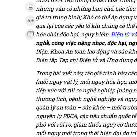
BLĐTBXH. Nội dung cơ bản của Thông 
nhưng vẫn có những hạn chế: Các tiêu 
giá trị trung bình; Khó có thể áp dụng 
qua lại của các yếu tố khi chúng có thể
hóa chất độc hại, nguy hiểm.
Điện tử v
nghề, công việc nặng nhọc, độc hại, ng
Diện, Khoa An toàn lao động và sức kh
Biên tập Tạp chí Điện tử và Ứng dụng đ
Trong bài viết này, tác giả trình bày c
(mối nguy vật lý, mối nguy hóa học, m
tiếp xúc với rủi ro nghề nghiệp (nông ng
thương tích, bệnh nghề nghiệp và ngu
quản lý an toàn – sức khỏe – môi trườ
nguyên lý PDCA, các tiêu chuẩn quốc tế
phó với rủi ro, giảm thiểu nguy cơ thươ
mối nguy mới trong thời hiện đại do trí 