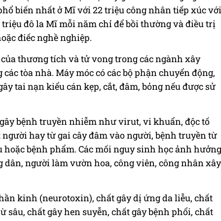
hổ biến nhất ở Mĩ với 22 triệu công nhân tiếp xúc vớ
triệu đô la Mĩ mỗi năm chỉ để bồi thường và điều trị
oặc điếc nghề nghiệp.
của thương tích và tử vong trong các ngành xây
ng các tòa nhà. Máy móc có các bộ phận chuyển động,
gây tai nạn kiểu cán kẹp, cắt, đâm, bỏng nếu được sử
gây bệnh truyền nhiễm như virut, vi khuẩn, độc tố
t người hay từ gai cây đâm vào người, bệnh truyền từ
u hoặc bệnh phẩm. Các mối nguy sinh học ảnh hưởn
g dân, người làm vườn hoa, công viên, công nhân xây
ần kinh (neurotoxin), chất gây dị ứng da liễu, chất
rừ sâu, chất gây hen suyễn, chất gây bệnh phổi, chất