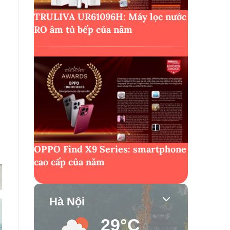
TRULIVA UR61096H: Máy lọc nước
RO âm tủ bếp của năm
OPPO Find X9 Series: smartphone
cao cấp của năm
Hà Nội
29°C