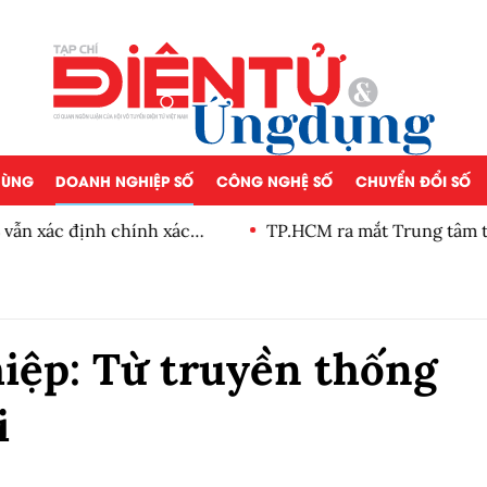
 DÙNG
DOANH NGHIỆP SỐ
CÔNG NGHỆ SỐ
CHUYỂN ĐỔI SỐ
vẫn xác định chính xác
TP.HCM ra mắt Trung tâm tác
cháy
iệp: Từ truyền thống
i