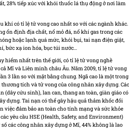
t, 28% tiếp xúc với khói thuốc lá thụ động ở nơi làm
khí có tỉ lệ tử vong cao nhất so với các ngành khác.
g ổn định địa chất, nổ mỏ đá, nổ khí gas trong các
nóng hoặc lạnh quá mức, khói bụi, tai nạn điện giật,
í, bức xạ ion hóa, bục túi nước…
hiểm nhất trên thế giới, có tỉ lệ tử vong nghề
cả Mĩ và Liên minh châu Âu. Năm 2009, tỉ lệ tử vong
ần 3 lần so với mặt bằng chung. Ngã cao là một trong
thương tích và tử vong của công nhân xây dựng. Cá
n (dây cứu sinh), lan can, thang an toàn, giàn giáo có
xây dựng. Tai nạn có thể gây hậu quả thảm khốc đối
n việc đảm bảo an toàn cho tính mạng và sức khỏe
 các yêu cầu HSE (Health, Safety, and Environment)
g số các công nhân xây dựng ở Mĩ, 44% không là lao