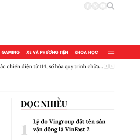
GAMING
XE VÀ PHƯƠNG TIỆN
KHOA HỌC
 chiến điện tử 114, số hóa quy trình chữa
Thái Ngu
ĐỌC NHIỀU
Lý do Vingroup đặt tên sân
vận động là VinFast
2