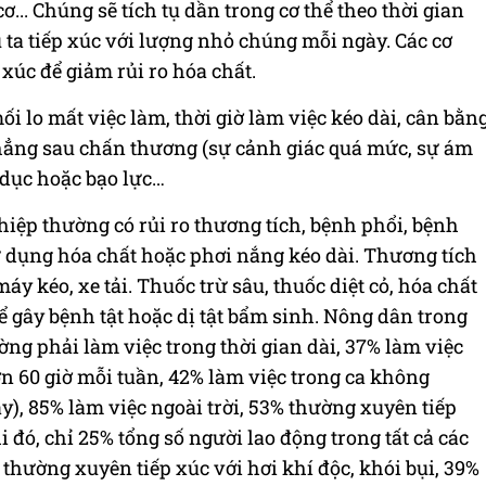
... Chúng sẽ tích tụ dần trong cơ thể theo thời gian
ta tiếp xúc với lượng nhỏ chúng mỗi ngày. Các cơ
 xúc để giảm rủi ro hóa chất.
ối lo mất việc làm, thời giờ làm việc kéo dài, cân bằn
 thẳng sau chấn thương (sự cảnh giác quá mức, sự ám
 dục hoặc bạo lực…
iệp thường có rủi ro thương tích, bệnh phổi, bệnh
ử dụng hóa chất hoặc phơi nắng kéo dài. Thương tích
kéo, xe tải. Thuốc trừ sâu, thuốc diệt cỏ, hóa chất
 gây bệnh tật hoặc dị tật bẩm sinh. Nông dân trong
ng phải làm việc trong thời gian dài, 37% làm việc
n 60 giờ mỗi tuần, 42% làm việc trong ca không
), 85% làm việc ngoài trời, 53% thường xuyên tiếp
hi đó, chỉ 25% tổng số người lao động trong tất cả các
 thường xuyên tiếp xúc với hơi khí độc, khói bụi, 39%