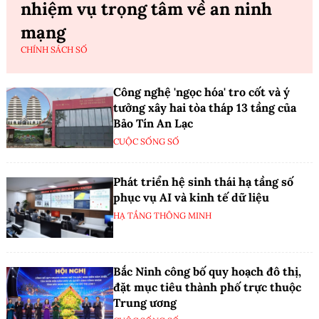
nhiệm vụ trọng tâm về an ninh
mạng
CHÍNH SÁCH SỐ
Công nghệ 'ngọc hóa' tro cốt và ý
tưởng xây hai tòa tháp 13 tầng của
Bảo Tín An Lạc
CUỘC SỐNG SỐ
Phát triển hệ sinh thái hạ tầng số
phục vụ AI và kinh tế dữ liệu
HẠ TẦNG THÔNG MINH
Bắc Ninh công bố quy hoạch đô thị,
đặt mục tiêu thành phố trực thuộc
Trung ương