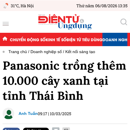
31°C,
Hà Nội
Thứ năm 06/08/2026 13:35
CHUYỂN ĐỘNG SỐ
KINH TẾ SỐ
ĐIỆN TỬ TIÊU DÙNG
DOANH NGHIỆ
Trang chủ
Doanh nghiệp số
Kết nối sáng tạo
Panasonic trồng thêm
10.000 cây xanh tại
tỉnh Thái Bình
09:17
|
10/03/2025
Anh Tuấn