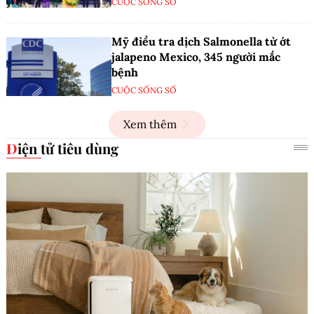
CUỘC SỐNG SỐ
Mỹ điều tra dịch Salmonella từ ớt
jalapeno Mexico, 345 người mắc
bệnh
CUỘC SỐNG SỐ
Xem thêm
Điện tử tiêu dùng