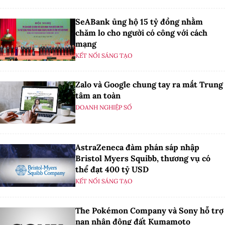
SeABank ủng hộ 15 tỷ đồng nhằm
chăm lo cho người có công với cách
mạng
KẾT NỐI SÁNG TẠO
Zalo và Google chung tay ra mắt Trung
tâm an toàn
DOANH NGHIỆP SỐ
AstraZeneca đàm phán sáp nhập
Bristol Myers Squibb, thương vụ có
thể đạt 400 tỷ USD
KẾT NỐI SÁNG TẠO
The Pokémon Company và Sony hỗ trợ
nạn nhân động đất Kumamoto