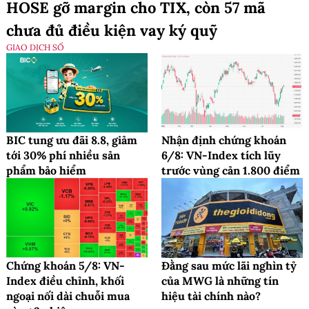
HOSE gỡ margin cho TIX, còn 57 mã
chưa đủ điều kiện vay ký quỹ
GIAO DỊCH SỐ
BIC tung ưu đãi 8.8, giảm
Nhận định chứng khoán
tới 30% phí nhiều sản
6/8: VN-Index tích lũy
phẩm bảo hiểm
trước vùng cản 1.800 điểm
Chứng khoán 5/8: VN-
Đằng sau mức lãi nghìn tỷ
Index điều chỉnh, khối
của MWG là những tín
ngoại nối dài chuỗi mua
hiệu tài chính nào?