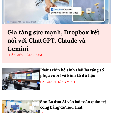
Gia tăng sức mạnh, Dropbox kết
nối với ChatGPT, Claude và
Gemini
PHẦN MỀM - ỨNG DỤNG
Phát triển hệ sinh thái hạ tầng số
phục vụ AI và kinh tế dữ liệu
HẠ TẦNG THÔNG MINH
Sơn La đưa AI vào bài toán quản trị
công bằng dữ liệu thật