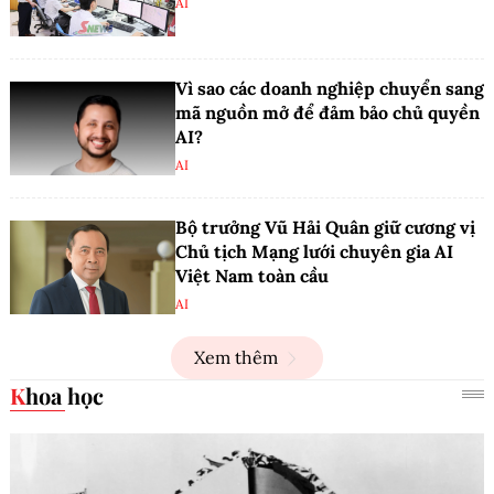
AI
Vì sao các doanh nghiệp chuyển sang
mã nguồn mở để đảm bảo chủ quyền
AI?
AI
Bộ trưởng Vũ Hải Quân giữ cương vị
Chủ tịch Mạng lưới chuyên gia AI
Việt Nam toàn cầu
AI
Xem thêm
Khoa học