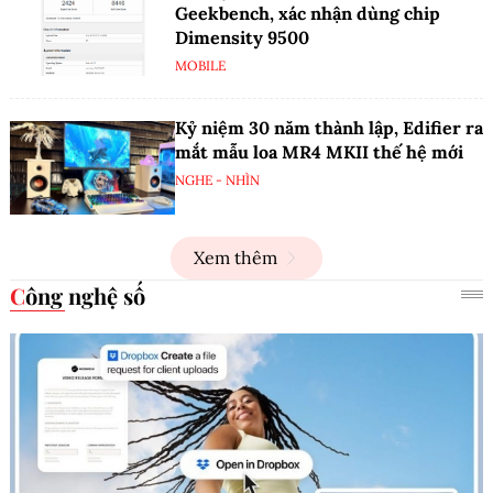
Geekbench, xác nhận dùng chip
Dimensity 9500
MOBILE
Kỷ niệm 30 năm thành lập, Edifier ra
mắt mẫu loa MR4 MKII thế hệ mới
NGHE - NHÌN
Xem thêm
Công nghệ số