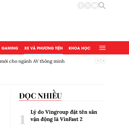
GAMING
XE VÀ PHƯƠNG TIỆN
KHOA HỌC
 mới cho ngành AV thông minh
BYD Việ
ĐỌC NHIỀU
Lý do Vingroup đặt tên sân
vận động là VinFast
2