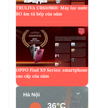
TRULIVA UR61096H: Máy lọc nước
RO âm tủ bếp của năm
OPPO Find X9 Series: smartphone
ữ
cao cấp của năm
Hà Nội
36°C