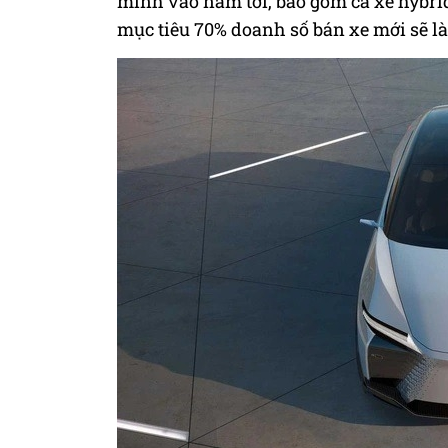
mình vào năm tới, bao gồm cả xe hybrid
mục tiêu 70% doanh số bán xe mới sẽ l