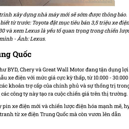
ch trình xây dựng nhà máy mới sẽ sớm được thông báo.
ết từ trước: Toyota đặt mục tiêu bán 3,5 triệu xe điệ
0 và xem Lexus là yếu tố quan trọng trong chiến lượ
mình - Ảnh: Lexus.
ung Quốc
hư BYD, Chery và Great Wall Motor đang tận dụng lợi
u xe điện với mức giá cực kỳ thấp, từ 10.000 - 30.000
ừ các khoản trợ cấp của chính phủ và sự thống trị tron
các công ty này tạo ra cuộc chiến giá trên thị trường.
 pin xe điện mới và chiến lược điện hóa mạnh mẽ, h
 tranh từ xe điện Trung Quốc mà còn vươn lên dẫn