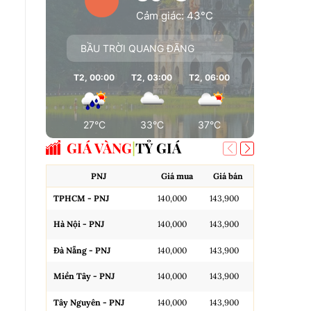
Cảm giác: 43°C
BẦU TRỜI QUANG ĐÃNG
T2, 00:00
T2, 03:00
T2, 06:00
T2, 09:00
T
27°C
33°C
37°C
37°C
GIÁ VÀNG
TỶ GIÁ
PNJ
Giá mua
Giá bán
A
TPHCM - PNJ
140,000
143,900
Miếng SJC H
Hà Nội - PNJ
140,000
143,900
Miếng SJC 
Đà Nẵng - PNJ
140,000
143,900
Miếng SJC T
Miền Tây - PNJ
140,000
143,900
N.Tròn, 3A,
Tây Nguyên - PNJ
140,000
143,900
N.Tròn, 3A,