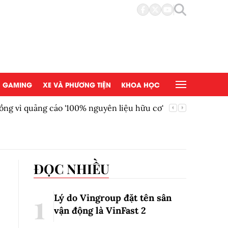
GAMING
XE VÀ PHƯƠNG TIỆN
KHOA HỌC
ồng vì quảng cáo '100% nguyên liệu hữu cơ'
AEON Việ
đồng tại
ĐỌC NHIỀU
Lý do Vingroup đặt tên sân
vận động là VinFast
2