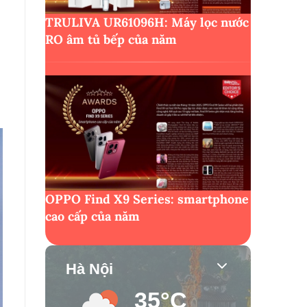
TRULIVA UR61096H: Máy lọc nước
RO âm tủ bếp của năm
OPPO Find X9 Series: smartphone
cao cấp của năm
Hà Nội
35°C