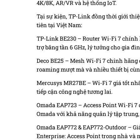
4K/8K, AR/VR và hệ thống IoT.
Tại sự kiện, TP-Link đồng thời giới thi
tiên tại Việt Nam:
TP-Link BE230 – Router Wi-Fi 7 chính hã
trợ băng tần 6 GHz, lý tưởng cho gia đình
Deco BE25 – Mesh Wi-Fi 7 chính hãng đầ
roaming mượt mà và nhiều thiết bị cùn
Mercusys MR27BE – Wi-Fi 7 giá tốt nhấ
tiếp cận công nghệ tương lai.
Omada EAP723 – Access Point Wi-Fi 7 đ
Omada với khả năng quản lý tập trung, t
Omada EAP772 & EAP772-Outdoor – Giả
Enterprise: Access Point trong nhà và 