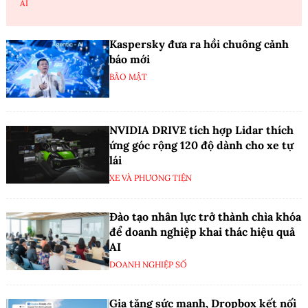
AI
Kaspersky đưa ra hồi chuông cảnh
báo mới
BẢO MẬT
NVIDIA DRIVE tích hợp Lidar thích
ứng góc rộng 120 độ dành cho xe tự
lái
XE VÀ PHƯƠNG TIỆN
Đào tạo nhân lực trở thành chìa khóa
để doanh nghiệp khai thác hiệu quả
AI
DOANH NGHIỆP SỐ
Gia tăng sức mạnh, Dropbox kết nối