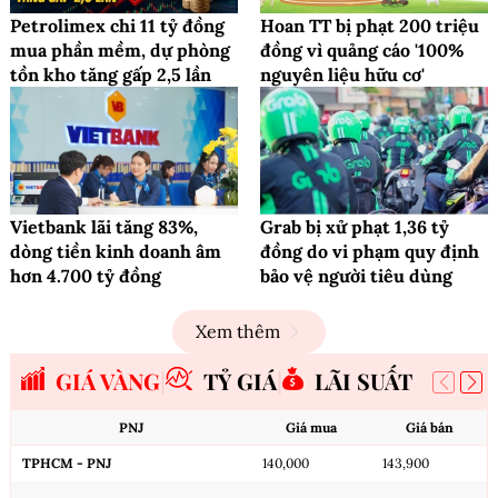
Petrolimex chi 11 tỷ đồng
Hoan TT bị phạt 200 triệu
mua phần mềm, dự phòng
đồng vì quảng cáo '100%
tồn kho tăng gấp 2,5 lần
nguyên liệu hữu cơ'
Vietbank lãi tăng 83%,
Grab bị xử phạt 1,36 tỷ
dòng tiền kinh doanh âm
đồng do vi phạm quy định
hơn 4.700 tỷ đồng
bảo vệ người tiêu dùng
Xem thêm
GIÁ VÀNG
TỶ GIÁ
LÃI SUẤT
PNJ
Giá mua
Giá bán
TPHCM - PNJ
140,000
143,900