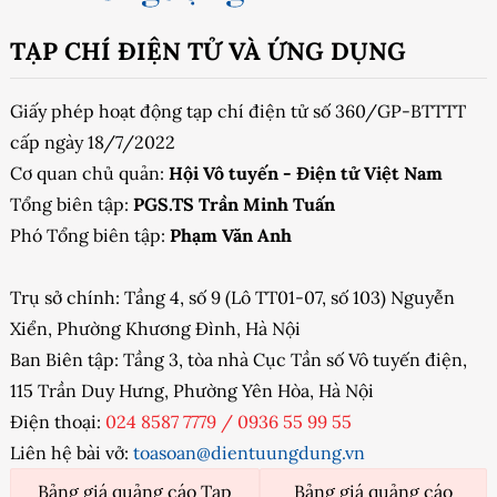
TẠP CHÍ ĐIỆN TỬ VÀ ỨNG DỤNG
Giấy phép hoạt động tạp chí điện tử số 360/GP-BTTTT
cấp ngày 18/7/2022
Cơ quan chủ quản:
Hội Vô tuyến - Điện tử Việt Nam
Tổng biên tập:
PGS.TS Trần Minh Tuấn
Phó Tổng biên tập:
Phạm Văn Anh
Trụ sở chính: Tầng 4, số 9 (Lô TT01-07, số 103) Nguyễn
Xiển, Phường Khương Đình, Hà Nội
Ban Biên tập: Tầng 3, tòa nhà Cục Tần số Vô tuyến điện,
115 Trần Duy Hưng, Phường Yên Hòa, Hà Nội
Điện thoại:
024 8587 7779
/
0936 55 99 55
Liên hệ bài vở:
toasoan@dientuungdung.vn
Bảng giá quảng cáo Tạp
Bảng giá quảng cáo