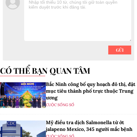
CÓ THỂ BẠN QUAN TÂM
Bắc Ninh công bố quy hoạch đô thị, đặt
mục tiêu thành phố trực thuộc Trung
ương
CUỘC SỐNG SỐ
Mỹ điều tra dịch Salmonella từ ớt
jalapeno Mexico, 345 người mắc bệnh
CUỘC SỐNG SỐ