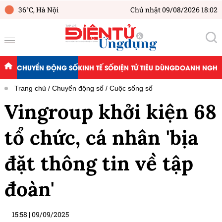
36°C,
Hà Nội
Chủ nhật 09/08/2026 18:02
CHUYỂN ĐỘNG SỐ
KINH TẾ SỐ
ĐIỆN TỬ TIÊU DÙNG
DOANH NGHIỆ
Trang chủ
Chuyển động số
Cuộc sống số
Vingroup khởi kiện 68
tổ chức, cá nhân 'bịa
đặt thông tin về tập
đoàn'
15:58
|
09/09/2025