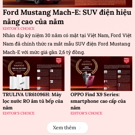
Ford Mustang Mach-E: SUV điện hiệu
năng cao của năm
EDITOR'S CHOICE
Nhân dịp kỷ niệm 30 năm có mặt tại Việt Nam, Ford Việt
Nam đã chính thức ra mắt mẫu SUV điện Ford Mustang
Mach-E với mức giá gần 2,6 tỷ đồng.
TRULIVA UR61096H: Máy
OPPO Find X9 Series:
lọc nước RO âm tủ bếp của
smartphone cao cấp của
năm
năm
EDITOR'S CHOICE
EDITOR'S CHOICE
Xem thêm