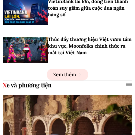
VietinBank lãi lớn, dòng tiền thanh
toán suy giảm giữa cuộc đua ngân
hàng số
Thúc đẩy thương hiệu Việt vươn tầm
khu vực, Moonfolks chính thức ra
mắt tại Việt Nam
Xem thêm
Xe và phương tiện