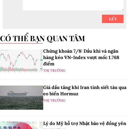
CÓ THỂ BẠN QUAN TÂM
Chứng khoán 7/8: Dầu khí và ngân
hàng kéo VN-Index vượt mốc 1.768
điểm
THỊ TRƯỜNG
Giá dầu tăng khi Iran tính siết tàu qua
eo biển Hormuz
THỊ TRƯỜNG
Lý do Mỹ hỗ trợ Nhật bảo vệ đồng yên