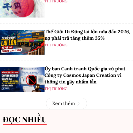
THỊ TRƯỜNG
Thế Giới Di Động lãi lớn nửa đầu 2026,
nợ phải trả tăng thêm 35%
THỊ TRƯỜNG
Ủy ban Cạnh tranh Quốc gia xử phạt
Công ty Cosmos Japan Creation vì
thông tin gây nhầm lẫn
THỊ TRƯỜNG
Xem thêm
ĐỌC NHIỀU