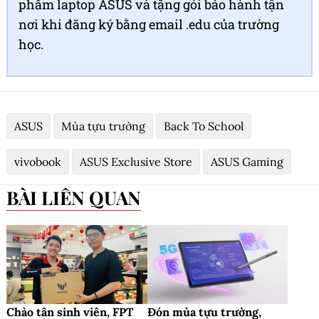
phẩm laptop ASUS và tặng gói bảo hành tận
nơi khi đăng ký bằng email .edu của trường
học.
ASUS
Mùa tựu trường
Back To School
vivobook
ASUS Exclusive Store
ASUS Gaming
BÀI LIÊN QUAN
Chào tân sinh viên, FPT
Đón mùa tựu trường,