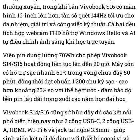
thường xuyên, trong khi bản Vivobook S16 có màn
hình 16-inch lớn hơn, tần số quét 144Hz tối ưu cho
đa nhiệm, giải trí và công việc kỹ thuật. Cả hai đều
tích hợp webcam FHD hỗ trợ Windows Hello và AI
tự điều chỉnh ánh sáng khi học trực tuyến.
Viên pin dung lượng 70Wh cho phép Vivobook
S14/S16 hoạt động liên tục lên đến 20 giờ. Máy còn
có hỗ trợ sạc nhanh 60% trong vòng chưa đầy 50
phút, đồng thời đạt chuẩn 1.200 chu kỳ sạc - cao
hơn khoảng 20% so với thế hệ trước - đảm bảo độ
bền pin lâu dài trong suốt các năm học đại học.
Vivobook S14/S16 cũng sở hữu đầy đủ các kết nối
phổ biến hiện nay như 2 cổng USB-C, 2 cổng USB-
A, HDMI, Wi-Fi 6 và jack tai nghe 3.5mm - giúp
sinh viên kết nối dễ dàng với thiết bị ngoại vi và