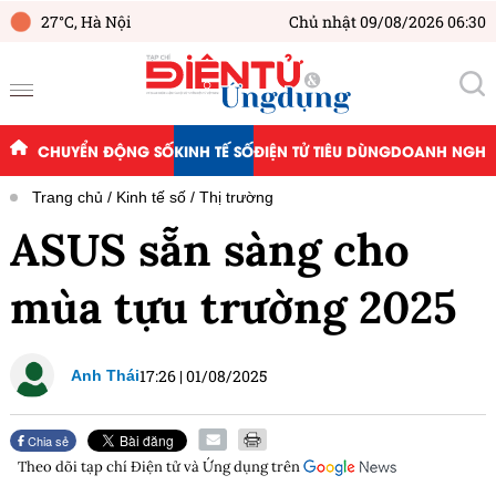
27°C,
Hà Nội
Chủ nhật 09/08/2026 06:30
CHUYỂN ĐỘNG SỐ
KINH TẾ SỐ
ĐIỆN TỬ TIÊU DÙNG
DOANH NGHIỆ
Trang chủ
Kinh tế số
Thị trường
ASUS sẵn sàng cho
mùa tựu trường 2025
17:26
|
01/08/2025
Anh Thái
Chia sẻ
Theo dõi tạp chí
Điện tử và Ứng dụng
trên