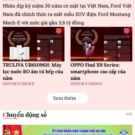
Nhân dịp kỷ niệm 30 năm có mặt tại Việt Nam, Ford Việt
Nam đã chính thức ra mắt mẫu SUV điện Ford Mustang
Mach-E với mức giá gần 2,6 tỷ đồng.
TRULIVA UR61096H: Máy
OPPO Find X9 Series:
lọc nước RO âm tủ bếp của
smartphone cao cấp của
năm
năm
EDITOR'S CHOICE
EDITOR'S CHOICE
Xem thêm
Chuyển động số