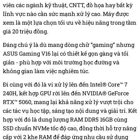
viên các ngành kỹ thuật, CNTT, đồ họa hay bất kỳ
lĩnh vực nào cần sức mạnh xử lý cao. Máy được
xem là một lựa chọn tối ưu về hiệu năng trong tầm
giá 20 triệu đồng.
Đáng chú ý là dù mang dòng chữ “gaming” nhưng
ASUS Gaming V16 lại có thiết kế gọn gàng và tối
giản - phù hợp với môi trường học đường và
không gian làm việc nghiêm túc.
Đi cùng với đó là vi xử lý lên đến Intel® Core™ 7
240H, kết hợp GPU rời lên đến NVIDIA® GeForce
RTX™ 5060, mang lại khả năng xử lý vượt trội cho
các tác vụ học tập, sáng tạo nội dung và giải trí. Kết
hợp với đó là dung lượng RAM DDR5 16GB cùng
SSD chuẩn NVMe tốc độ cao, đồng thời hỗ trợ nâng
cấp với 2 khe RAM để đáp ứng nhu cầu sử dụng