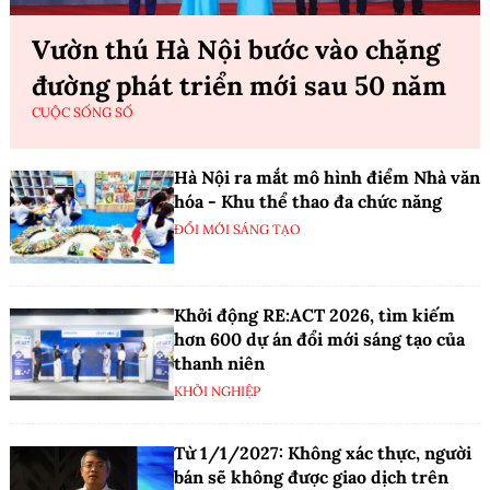
Vườn thú Hà Nội bước vào chặng
đường phát triển mới sau 50 năm
CUỘC SỐNG SỐ
Hà Nội ra mắt mô hình điểm Nhà văn
hóa - Khu thể thao đa chức năng
ĐỔI MỚI SÁNG TẠO
Khởi động RE:ACT 2026, tìm kiếm
hơn 600 dự án đổi mới sáng tạo của
thanh niên
KHỞI NGHIỆP
Từ 1/1/2027: Không xác thực, người
bán sẽ không được giao dịch trên