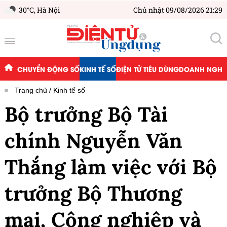
30°C,
Hà Nội
Chủ nhật 09/08/2026 21:29
CHUYỂN ĐỘNG SỐ
KINH TẾ SỐ
ĐIỆN TỬ TIÊU DÙNG
DOANH NGHIỆ
Trang chủ
Kinh tế số
Bộ trưởng Bộ Tài
chính Nguyễn Văn
Thắng làm việc với Bộ
trưởng Bộ Thương
mại, Công nghiệp và