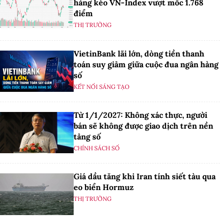
hàng kéo VN-Index vượt mốc 1.768
điểm
THỊ TRƯỜNG
VietinBank lãi lớn, dòng tiền thanh
toán suy giảm giữa cuộc đua ngân hàng
số
KẾT NỐI SÁNG TẠO
Từ 1/1/2027: Không xác thực, người
bán sẽ không được giao dịch trên nền
tảng số
CHÍNH SÁCH SỐ
Giá dầu tăng khi Iran tính siết tàu qua
eo biển Hormuz
THỊ TRƯỜNG