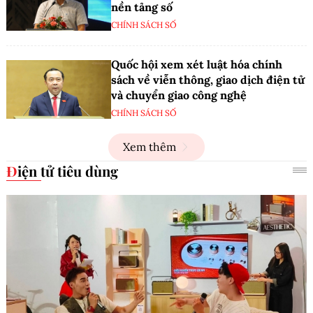
nền tảng số
CHÍNH SÁCH SỐ
Quốc hội xem xét luật hóa chính
sách về viễn thông, giao dịch điện tử
và chuyển giao công nghệ
CHÍNH SÁCH SỐ
Xem thêm
Điện tử tiêu dùng