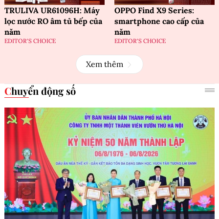
TRULIVA UR61096H: Máy
OPPO Find X9 Series:
lọc nước RO âm tủ bếp của
smartphone cao cấp của
năm
năm
EDITOR'S CHOICE
EDITOR'S CHOICE
Xem thêm
Chuyển động số