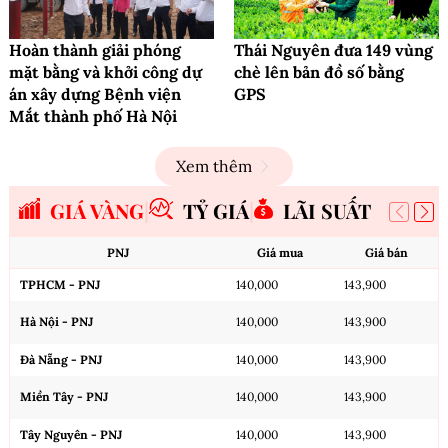
Hoàn thành giải phóng
Thái Nguyên đưa 149 vùng
mặt bằng và khởi công dự
chè lên bản đồ số bằng
án xây dựng Bệnh viện
GPS
Mắt thành phố Hà Nội
Xem thêm
GIÁ VÀNG
TỶ GIÁ
LÃI SUẤT
PNJ
Giá mua
Giá bán
TPHCM - PNJ
140,000
143,900
Hà Nội - PNJ
140,000
143,900
Đà Nẵng - PNJ
140,000
143,900
Miền Tây - PNJ
140,000
143,900
Tây Nguyên - PNJ
140,000
143,900