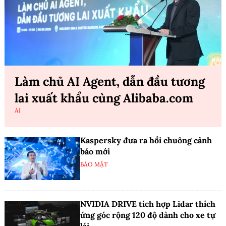
Làm chủ AI Agent, dẫn đầu tương
lai xuất khẩu cùng Alibaba.com
AI
Kaspersky đưa ra hồi chuông cảnh
báo mới
BẢO MẬT
NVIDIA DRIVE tích hợp Lidar thích
ứng góc rộng 120 độ dành cho xe tự
lái