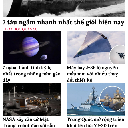
7 tàu ngầm nhanh nhất thế giới hiện nay
KHOA HỌC QUÂN SỰ
7 ngoại hành tinh kỳ lạ
Máy bay J-36 lộ nguyên
nhất trong những năm gần
mẫu mới với nhiều thay
đây
đổi thiết kế
NASA xây căn cứ Mặt
Trung Quốc mở rộng triển
Trăng, robot đào xới sẵn
khai tên lửa YJ-20 trên