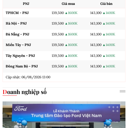
PNJ
Giá mua
Giá bán
TPHCM - PNJ
139,500
▲1600K
143,100
▲1400K
Hà Nội - PNJ
139,500
▲1600K
143,100
▲1400K
Đà Nẵng - PNJ
139,500
▲1600K
143,100
▲1400K
Miền Tây - PNJ
139,500
▲1600K
143,100
▲1400K
Tây Nguyên - PNJ
139,500
▲1600K
143,100
▲1400K
Đông Nam Bộ - PNJ
139,500
▲1600K
143,100
▲1400K
Cập nhật: 06/08/2026 13:00
Doanh nghiệp số