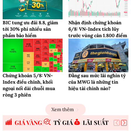
BIC tung ưu đãi 8.8, giảm
Nhận định chứng khoán
tới 30% phí nhiều sản
6/8: VN-Index tích lũy
phẩm bảo hiểm
trước vùng cản 1.800 điểm
Chứng khoán 5/8: VN-
Đằng sau mức lãi nghìn tỷ
Index điều chỉnh, khối
của MWG là những tín
ngoại nối dài chuỗi mua
hiệu tài chính nào?
ròng 3 phiên
Xem thêm
GIÁ VÀNG
TỶ GIÁ
LÃI SUẤT