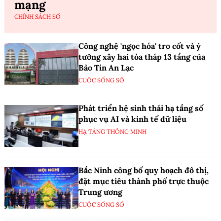
mạng
CHÍNH SÁCH SỐ
Công nghệ 'ngọc hóa' tro cốt và ý
tưởng xây hai tòa tháp 13 tầng của
Bảo Tín An Lạc
CUỘC SỐNG SỐ
Phát triển hệ sinh thái hạ tầng số
phục vụ AI và kinh tế dữ liệu
HẠ TẦNG THÔNG MINH
Bắc Ninh công bố quy hoạch đô thị,
đặt mục tiêu thành phố trực thuộc
Trung ương
CUỘC SỐNG SỐ