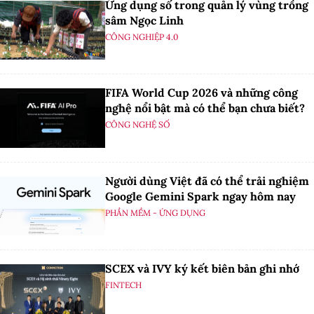
Ứng dụng số trong quản lý vùng trồng
sâm Ngọc Linh
CÔNG NGHIỆP 4.0
FIFA World Cup 2026 và những công
nghệ nổi bật mà có thể bạn chưa biết?
CÔNG NGHỆ SỐ
Người dùng Việt đã có thể trải nghiệm
Google Gemini Spark ngay hôm nay
PHẦN MỀM - ỨNG DỤNG
SCEX và IVY ký kết biên bản ghi nhớ
FINTECH