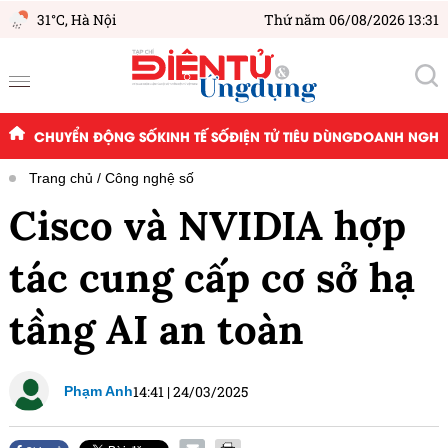
31°C,
Hà Nội
Thứ năm 06/08/2026 13:31
CHUYỂN ĐỘNG SỐ
KINH TẾ SỐ
ĐIỆN TỬ TIÊU DÙNG
DOANH NGHIỆ
Trang chủ
Công nghệ số
Cisco và NVIDIA hợp
tác cung cấp cơ sở hạ
tầng AI an toàn
14:41
|
24/03/2025
Phạm Anh