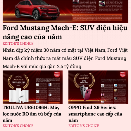
Ford Mustang Mach-E: SUV điện hiệu
năng cao của năm
EDITOR'S CHOICE
Nhân dịp kỷ niệm 30 năm có mặt tại Việt Nam, Ford Việt
Nam đã chính thức ra mắt mẫu SUV điện Ford Mustang
Mach-E với mức giá gần 2,6 tỷ đồng.
TRULIVA UR61096H: Máy
OPPO Find X9 Series:
lọc nước RO âm tủ bếp của
smartphone cao cấp của
năm
năm
EDITOR'S CHOICE
EDITOR'S CHOICE