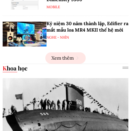
MOBILE
Kỷ niệm 30 năm thành lập, Edifier ra
mắt mẫu loa MR4 MKII thế hệ mới
NGHE - NHÌN
Xem thêm
Khoa học