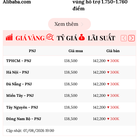
Alibaba.com
vùng hỗ trợ 1.750-1.760
điểm
Xem thêm
GIÁ VÀNG
TỶ GIÁ
LÃI SUẤT
PNJ
Giá mua
Giá bán
TPHCM - PNJ
138,500
142,200
▼300K
Hà Nội - PNJ
138,500
142,200
▼300K
Đà Nẵng - PNJ
138,500
142,200
▼300K
Miền Tây - PNJ
138,500
142,200
▼300K
Tây Nguyên - PNJ
138,500
142,200
▼300K
Đông Nam Bộ - PNJ
138,500
142,200
▼300K
Cập nhật: 07/08/2026 19:00