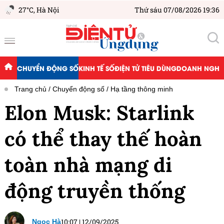
27°C,
Hà Nội
Thứ sáu 07/08/2026 19:36
CHUYỂN ĐỘNG SỐ
KINH TẾ SỐ
ĐIỆN TỬ TIÊU DÙNG
DOANH NGHIỆ
Trang chủ
Chuyển động số
Hạ tầng thông minh
Elon Musk: Starlink
có thể thay thế hoàn
toàn nhà mạng di
động truyền thống
10:07
|
12/09/2025
Ngọc Hà