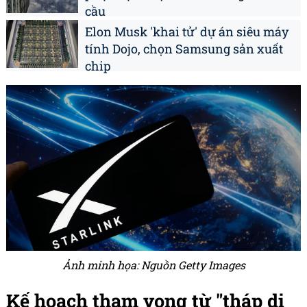
cầu
Elon Musk 'khai tử' dự án siêu máy
tính Dojo, chọn Samsung sản xuất
chip
Ảnh minh họa: Nguồn Getty Images
Kế hoạch tham vọng từ "tháp di