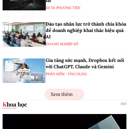
lái
XE VÀ PHƯƠNG TIỆN
Đào tạo nhân lực trở thành chìa khóa
để doanh nghiệp khai thác hiệu quả
AI
DOANH NGHIỆP SỐ
Gia tăng sức mạnh, Dropbox kết nối
với ChatGPT, Claude và Gemini
PHẦN MỀM - ỨNG DỤNG
Xem thêm
Khoa học