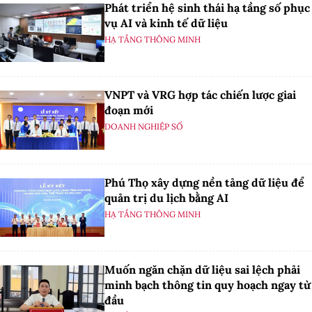
Phát triển hệ sinh thái hạ tầng số phục
vụ AI và kinh tế dữ liệu
HẠ TẦNG THÔNG MINH
VNPT và VRG hợp tác chiến lược giai
đoạn mới
DOANH NGHIỆP SỐ
Phú Thọ xây dựng nền tảng dữ liệu để
quản trị du lịch bằng AI
HẠ TẦNG THÔNG MINH
Muốn ngăn chặn dữ liệu sai lệch phải
minh bạch thông tin quy hoạch ngay từ
đầu