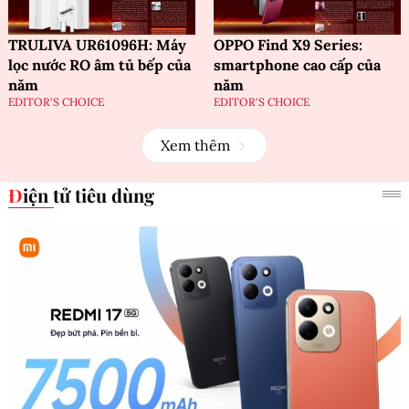
TRULIVA UR61096H: Máy
OPPO Find X9 Series:
lọc nước RO âm tủ bếp của
smartphone cao cấp của
năm
năm
EDITOR'S CHOICE
EDITOR'S CHOICE
Xem thêm
Điện tử tiêu dùng