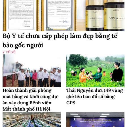
Bộ Y tế chưa cấp phép làm đẹp bằng tế
bào gốc người
Y TẾ SỐ
Hoàn thành giải phóng
Thái Nguyên đưa 149 vùng
mặt bằng và khởi công dự
chè lên bản đồ số bằng
án xây dựng Bệnh viện
GPS
Mắt thành phố Hà Nội