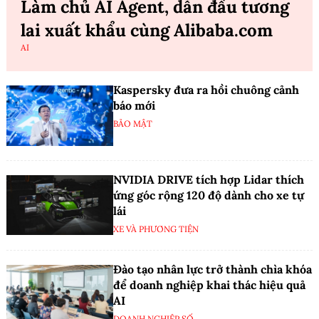
Làm chủ AI Agent, dẫn đầu tương
lai xuất khẩu cùng Alibaba.com
AI
Kaspersky đưa ra hồi chuông cảnh
báo mới
BẢO MẬT
NVIDIA DRIVE tích hợp Lidar thích
ứng góc rộng 120 độ dành cho xe tự
lái
XE VÀ PHƯƠNG TIỆN
Đào tạo nhân lực trở thành chìa khóa
để doanh nghiệp khai thác hiệu quả
AI
DOANH NGHIỆP SỐ