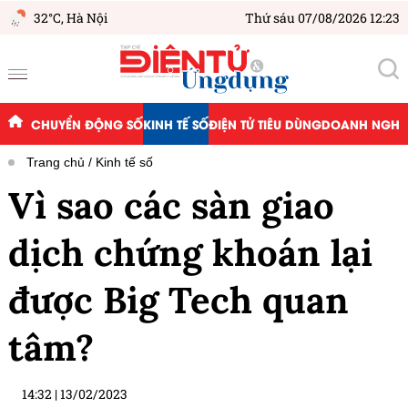
32°C,
Hà Nội
Thứ sáu 07/08/2026 12:23
CHUYỂN ĐỘNG SỐ
KINH TẾ SỐ
ĐIỆN TỬ TIÊU DÙNG
DOANH NGHIỆ
Trang chủ
Kinh tế số
Vì sao các sàn giao
dịch chứng khoán lại
được Big Tech quan
tâm?
14:32
|
13/02/2023