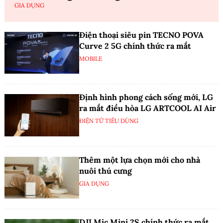
GIA DỤNG
Điện thoại siêu pin TECNO POVA
Curve 2 5G chính thức ra mắt
MOBILE
Định hình phong cách sống mới, LG
ra mắt điều hòa LG ARTCOOL AI Air
ĐIỆN TỬ TIÊU DÙNG
Thêm một lựa chọn mới cho nhà
nuôi thú cưng
GIA DỤNG
DJI Mic Mini 2S chính thức ra mắt