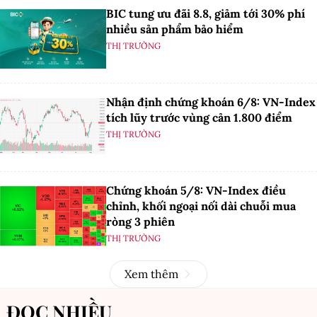
BIC tung ưu đãi 8.8, giảm tới 30% phí
nhiều sản phẩm bảo hiểm
THỊ TRƯỜNG
Nhận định chứng khoán 6/8: VN-Index
tích lũy trước vùng cản 1.800 điểm
THỊ TRƯỜNG
Chứng khoán 5/8: VN-Index điều
chỉnh, khối ngoại nối dài chuỗi mua
ròng 3 phiên
THỊ TRƯỜNG
Xem thêm
ĐỌC NHIỀU