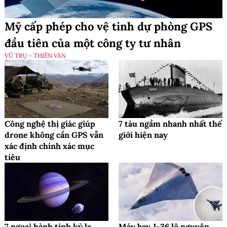
Mỹ cấp phép cho vệ tinh dự phòng GPS
đầu tiên của một công ty tư nhân
VŨ TRỤ - THIÊN VĂN
Công nghệ thị giác giúp
7 tàu ngầm nhanh nhất thế
drone không cần GPS vẫn
giới hiện nay
xác định chính xác mục
tiêu
7 ngoại hành tinh kỳ lạ
Máy bay J-36 lộ nguyên