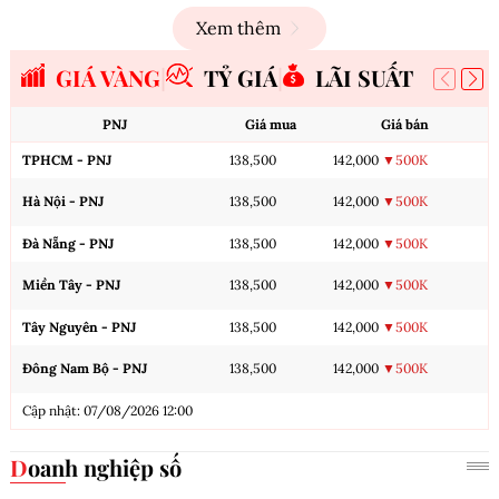
Xem thêm
GIÁ VÀNG
TỶ GIÁ
LÃI SUẤT
PNJ
Giá mua
Giá bán
TPHCM - PNJ
138,500
142,000
▼500K
Hà Nội - PNJ
138,500
142,000
▼500K
Đà Nẵng - PNJ
138,500
142,000
▼500K
Miền Tây - PNJ
138,500
142,000
▼500K
Tây Nguyên - PNJ
138,500
142,000
▼500K
Đông Nam Bộ - PNJ
138,500
142,000
▼500K
Cập nhật: 07/08/2026 12:00
Doanh nghiệp số