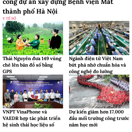
công dự án xây dựng Bệnh viện Mắt
thành phố Hà Nội
Y TẾ SỐ
Thái Nguyên đưa 149 vùng
Ngành điện tử Việt Nam
chè lên bản đồ số bằng
bứt phá nhờ chuẩn hóa và
GPS
công nghệ đo lường
VNPT VinaPhone và
Dự kiến giảm hơn 17.000
VAEDR hợp tác phát triển
đầu mối trường công trước
hệ sinh thái học liệu số
năm học mới