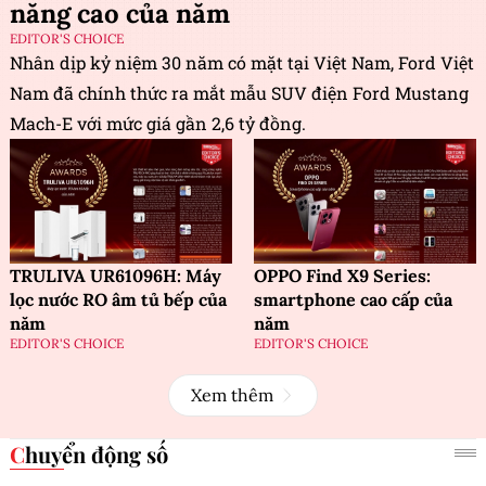
năng cao của năm
EDITOR'S CHOICE
Nhân dịp kỷ niệm 30 năm có mặt tại Việt Nam, Ford Việt
Nam đã chính thức ra mắt mẫu SUV điện Ford Mustang
Mach-E với mức giá gần 2,6 tỷ đồng.
TRULIVA UR61096H: Máy
OPPO Find X9 Series:
lọc nước RO âm tủ bếp của
smartphone cao cấp của
năm
năm
EDITOR'S CHOICE
EDITOR'S CHOICE
Xem thêm
Chuyển động số