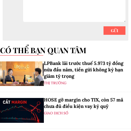
CÓ THỂ BẠN QUAN TÂM
LPBank lãi trước thuế 5.973 tỷ đồng
nửa đầu năm, tiền gửi không kỳ hạn
giảm tỷ trọng
THỊ TRƯỜNG
HOSE gỡ margin cho TIX, còn 57 mã
chưa đủ điều kiện vay ký quỹ
GIAO DỊCH SỐ