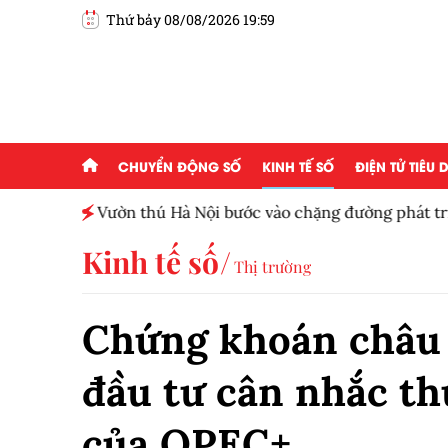
Thứ bảy 08/08/2026 19:59
CHUYỂN ĐỘNG SỐ
KINH TẾ SỐ
ĐIỆN TỬ TIÊU
ấp 2,5
Vườn thú Hà Nội bước vào chặng đường phát tr
Kinh tế số
Thị trường
Chứng khoán châu Á
đầu tư cân nhắc th
của OPEC+