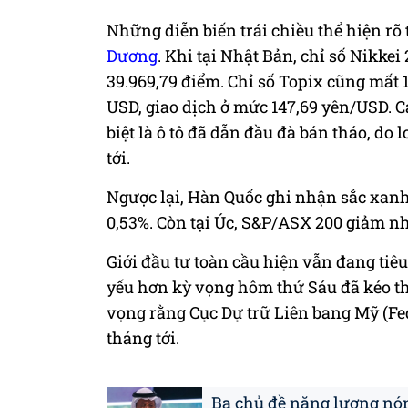
Những diễn biến trái chiều thể hiện rõ 
Dương
. Khi tại Nhật Bản, chỉ số Nikke
39.969,79 điểm. Chỉ số Topix cũng mất 1
USD, giao dịch ở mức 147,69 yên/USD. C
biệt là ô tô đã dẫn đầu đà bán tháo, do 
tới.
Ngược lại, Hàn Quốc ghi nhận sắc xanh
0,53%. Còn tại Úc, S&P/ASX 200 giảm nh
Giới đầu tư toàn cầu hiện vẫn đang tiêu
yếu hơn kỳ vọng hôm thứ Sáu đã kéo th
vọng rằng Cục Dự trữ Liên bang Mỹ (Fed
tháng tới.
Ba chủ đề năng lượng nón