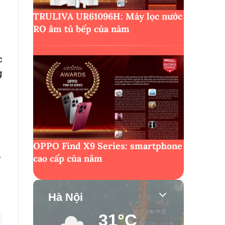
TRULIVA UR61096H: Máy lọc nước
RO âm tủ bếp của năm
c
g
OPPO Find X9 Series: smartphone
ỳ
cao cấp của năm
Hà Nội
31°C