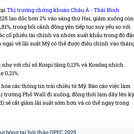
tại
Thị trường chứng khoán Châu Á - Thái Bình
i 225 lao dốc hơn 2% vào sáng thứ Hai, giảm xuống còn
,81%, trong bối cảnh đồng yên tiếp tục suy yếu so với
ác cổ phiếu tài chính và nhóm xuất khẩu trong đó đặ
lo ngại về lãi suất Mỹ có thể được điều chỉnh vào thán
 nhẹ với chỉ số Kospi tăng 0,13% và Kosdaq nhích
ẹ 0,21%.
 hóa các thông tin trái chiều từ Mỹ. Báo cáo việc làm
ị trường Phố Wall đi xuống, đồng thời làm dấy lên k
) sẽ cắt giảm lãi suất sớm hơn và có thể ngay trong
g bỏng tại hội thảo OPEC 2025