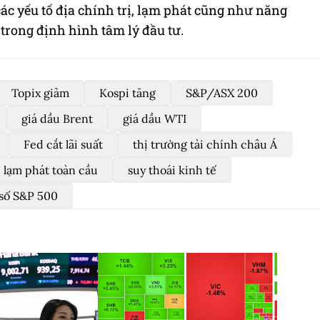
các yếu tố địa chính trị, lạm phát cũng như năng
t trong định hình tâm lý đầu tư.
Topix giảm
Kospi tăng
S&P/ASX 200
giá dầu Brent
giá dầu WTI
Fed cắt lãi suất
thị trường tài chính châu Á
lạm phát toàn cầu
suy thoái kinh tế
 số S&P 500