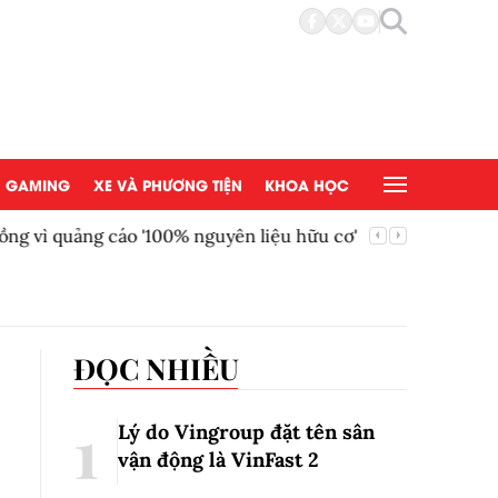
GAMING
XE VÀ PHƯƠNG TIỆN
KHOA HỌC
ồng vì quảng cáo '100% nguyên liệu hữu cơ'
AEON Việ
đồng tại
ĐỌC NHIỀU
Lý do Vingroup đặt tên sân
vận động là VinFast
2