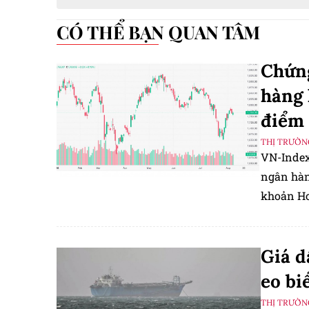
CÓ THỂ BẠN QUAN TÂM
Chứng
hàng 
điểm
THỊ TRƯỜN
VN-Index
ngân hàn
khoản Ho
Giá d
eo b
THỊ TRƯỜN