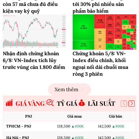
còn 57 mã chưa đủ điều
tới 30% phí nhiều sản
kiện vay ký quỹ
phẩm bảo hiểm
Nhận định chứng khoán
Chứng khoán 5/8: VN-
6/8: VN-Index tích lũy
Index điều chỉnh, khối
trước vùng cản 1.800 điểm
ngoại nối dài chuỗi mua
ròng 3 phiên
Xem thêm
GIÁ VÀNG
TỶ GIÁ
LÃI SUẤT
PNJ
Giá mua
Giá bán
TPHCM - PNJ
138,500
▲600K
142,500
▲800K
Hà Nội - PNJ
138,500
▲600K
142,500
▲800K