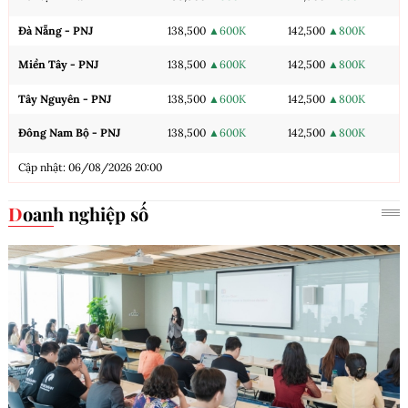
Đà Nẵng - PNJ
138,500
▲600K
142,500
▲800K
Miền Tây - PNJ
138,500
▲600K
142,500
▲800K
Tây Nguyên - PNJ
138,500
▲600K
142,500
▲800K
Đông Nam Bộ - PNJ
138,500
▲600K
142,500
▲800K
Cập nhật: 06/08/2026 20:00
Doanh nghiệp số