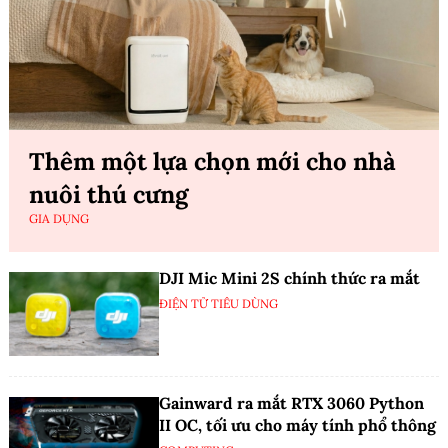
Thêm một lựa chọn mới cho nhà
nuôi thú cưng
GIA DỤNG
DJI Mic Mini 2S chính thức ra mắt
ĐIỆN TỬ TIÊU DÙNG
Gainward ra mắt RTX 3060 Python
II OC, tối ưu cho máy tính phổ thông