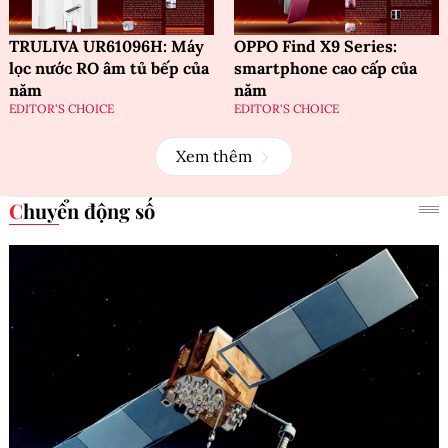
TRULIVA UR61096H: Máy
OPPO Find X9 Series:
lọc nước RO âm tủ bếp của
smartphone cao cấp của
năm
năm
EDITOR'S CHOICE
EDITOR'S CHOICE
Xem thêm
Chuyển động số