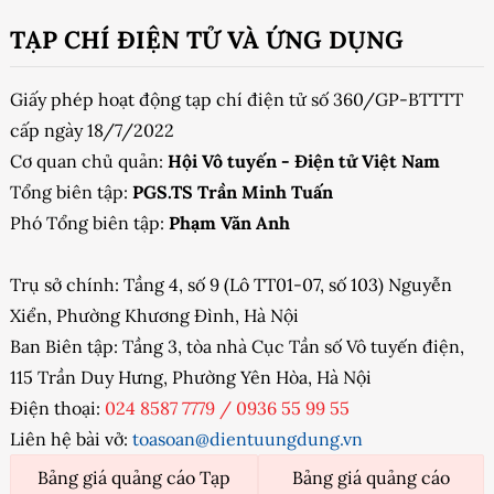
TẠP CHÍ ĐIỆN TỬ VÀ ỨNG DỤNG
Giấy phép hoạt động tạp chí điện tử số 360/GP-BTTTT
cấp ngày 18/7/2022
Cơ quan chủ quản:
Hội Vô tuyến - Điện tử Việt Nam
Tổng biên tập:
PGS.TS Trần Minh Tuấn
Phó Tổng biên tập:
Phạm Văn Anh
Trụ sở chính: Tầng 4, số 9 (Lô TT01-07, số 103) Nguyễn
Xiển, Phường Khương Đình, Hà Nội
Ban Biên tập: Tầng 3, tòa nhà Cục Tần số Vô tuyến điện,
115 Trần Duy Hưng, Phường Yên Hòa, Hà Nội
Điện thoại:
024 8587 7779
/
0936 55 99 55
Liên hệ bài vở:
toasoan@dientuungdung.vn
Bảng giá quảng cáo Tạp
Bảng giá quảng cáo