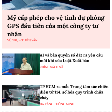
Mỹ cấp phép cho vệ tinh dự phòng
GPS đầu tiên của một công ty tư
nhân
VŨ TRỤ - THIÊN VĂN
AI và bản quyền số đặt ra yêu cầu
mới khi sửa Luật Xuất bản
CHÍNH SÁCH SỐ
TP.HCM ra mắt Trung tâm tác chiến
điện tử 114, số hóa quy trình chữa
cháy
HẠ TẦNG THÔNG MINH