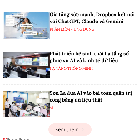
Gia tăng sức mạnh, Dropbox kết nối
với ChatGPT, Claude và Gemini
PHẦN MỀM - ỨNG DỤNG
Phát triển hệ sinh thái hạ tầng số
phục vụ AI và kinh tế dữ liệu
HẠ TẦNG THÔNG MINH
Sơn La đưa AI vào bài toán quản trị
công bằng dữ liệu thật
AI
Xem thêm