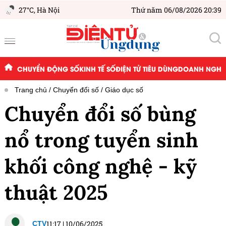
27°C,
Hà Nội
Thứ năm 06/08/2026 20:39
CHUYỂN ĐỘNG SỐ
KINH TẾ SỐ
ĐIỆN TỬ TIÊU DÙNG
DOANH NGHIỆ
Trang chủ
Chuyển đổi số
Giáo dục số
Chuyển đổi số bùng
nổ trong tuyển sinh
khối công nghệ - kỹ
thuật 2025
11:17
|
10/06/2025
CTV