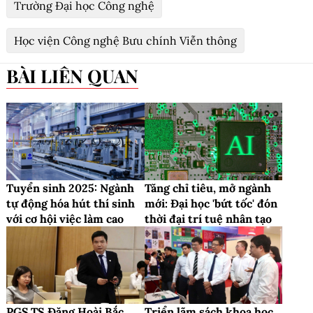
Trường Đại học Công nghệ
Học viện Công nghệ Bưu chính Viễn thông
BÀI LIÊN QUAN
Tuyển sinh 2025: Ngành
Tăng chỉ tiêu, mở ngành
tự động hóa hút thí sinh
mới: Đại học 'bứt tốc' đón
với cơ hội việc làm cao
thời đại trí tuệ nhân tạo
PGS.TS Đặng Hoài Bắc
Triển lãm sách khoa học