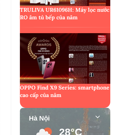
TRULIVA UR61096H: Máy lọc nước
RO âm tủ bếp của năm
OPPO Find X9 Series: smartphone
cao cấp của năm
Hà Nội
28°C