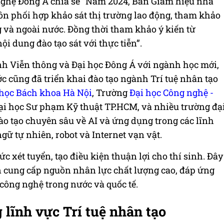
nghệ Đông Á chia sẻ “Năm 2024, Ban Giám hiệu nhà
ôn phối hợp khảo sát thị trường lao động, tham khảo
ng và ngoài nước. Đồng thời tham khảo ý kiến từ
i dung đào tạo sát với thực tiễn”.
h Viễn thông và Đại học Đông Á với ngành học mới,
c cũng đã triển khai đào tạo ngành Trí tuệ nhân tạo
 học Bách khoa Hà Nội
, Trường
Đại học Công nghệ -
 Đại học Sư phạm Kỹ thuật TP.HCM, và nhiều trường đạ
o tạo chuyên sâu về AI và ứng dụng trong các lĩnh
gữ tự nhiên, robot và Internet vạn vật.
 xét tuyển, tạo điều kiện thuận lợi cho thí sinh. Đây
ần cung cấp nguồn nhân lực chất lượng cao, đáp ứng
công nghệ trong nước và quốc tế.
 lĩnh vực Trí tuệ nhân tạo