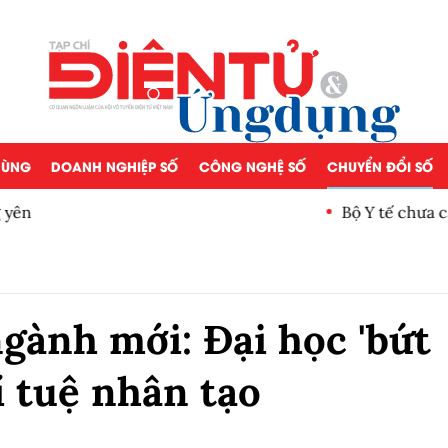
 DÙNG
DOANH NGHIỆP SỐ
CÔNG NGHỆ SỐ
CHUYỂN ĐỔI SỐ
Bộ Y tế chưa cấp phép làm 
ngành mới: Đại học 'bứt
rí tuệ nhân tạo