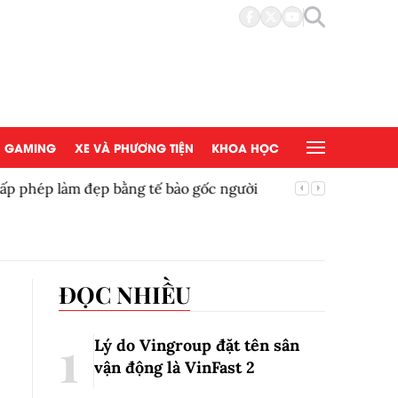
GAMING
XE VÀ PHƯƠNG TIỆN
KHOA HỌC
đẹp bằng tế bào gốc người
Copy/Pas
ĐỌC NHIỀU
Lý do Vingroup đặt tên sân
vận động là VinFast
2