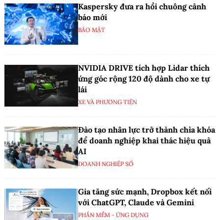
Kaspersky đưa ra hồi chuông cảnh
báo mới
BẢO MẬT
NVIDIA DRIVE tích hợp Lidar thích
ứng góc rộng 120 độ dành cho xe tự
lái
XE VÀ PHƯƠNG TIỆN
Đào tạo nhân lực trở thành chìa khóa
để doanh nghiệp khai thác hiệu quả
AI
DOANH NGHIỆP SỐ
Gia tăng sức mạnh, Dropbox kết nối
với ChatGPT, Claude và Gemini
PHẦN MỀM - ỨNG DỤNG