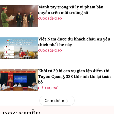
Mạnh tay trong xử lý vi phạm bản
quyền trên môi trường số
CUỘC SỐNG SỐ
Việt Nam được du khách châu Âu yêu
thích nhất hè này
CUỘC SỐNG SỐ
Khởi tố 29 bị can vụ gian lận điểm thi
Tuyên Quang, 328 thí sinh thi lại toàn
bộ
GIÁO DỤC SỐ
Xem thêm