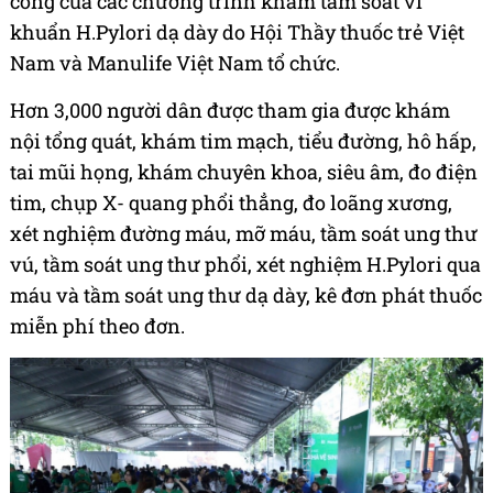
công của các chương trình khám tầm soát vi
khuẩn H.Pylori dạ dày do Hội Thầy thuốc trẻ Việt
Nam và Manulife Việt Nam tổ chức.
Hơn 3,000 người dân được tham gia được khám
nội tổng quát, khám tim mạch, tiểu đường, hô hấp,
tai mũi họng, khám chuyên khoa, siêu âm, đo điện
tim, chụp X- quang phổi thẳng, đo loãng xương,
xét nghiệm đường máu, mỡ máu, tầm soát ung thư
vú, tầm soát ung thư phổi, xét nghiệm H.Pylori qua
máu và tầm soát ung thư dạ dày, kê đơn phát thuốc
miễn phí theo đơn.