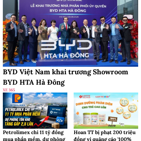
BYD Việt Nam khai trương Showroom
BYD HTA Hà Đông
XE 365
Petrolimex chi 11 tỷ đồng
Hoan TT bị phạt 200 triệu
mua phần mềm, dự phòng
đồng vì quảng cáo '100%