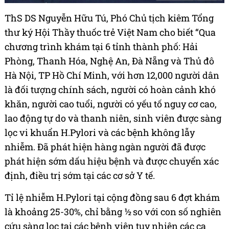
ThS DS Nguyễn Hữu Tú, Phó Chủ tịch kiêm Tổng
thư ký Hội Thầy thuốc trẻ Việt Nam cho biết “Qua
chương trình khám tại 6 tỉnh thành phố: Hải
Phòng, Thanh Hóa, Nghệ An, Đà Nẵng và Thủ đô
Hà Nội, TP Hồ Chí Minh, với hơn 12,000 người dân
là đối tượng chính sách, người có hoàn cảnh khó
khăn, người cao tuổi, người có yếu tố nguy cơ cao,
lao động tự do và thanh niên, sinh viên được sàng
lọc vi khuẩn H.Pylori và các bệnh không lẫy
nhiễm. Đã phát hiện hàng ngàn người đã được
phát hiện sớm dấu hiệu bệnh và được chuyển xác
định, điều trị sớm tại các cơ sở Y tế.
Tỉ lệ nhiễm H.Pylori tại cộng đồng sau 6 đợt khám
là khoảng 25-30%, chỉ bằng ½ so với con số nghiên
cứu sàng lọc tại các bệnh viện tuy nhiên các ca