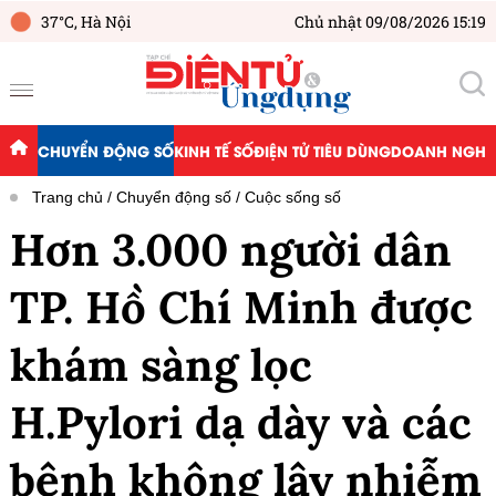
37°C,
Hà Nội
Chủ nhật 09/08/2026 15:19
CHUYỂN ĐỘNG SỐ
KINH TẾ SỐ
ĐIỆN TỬ TIÊU DÙNG
DOANH NGHIỆ
Trang chủ
Chuyển động số
Cuộc sống số
Hơn 3.000 người dân
TP. Hồ Chí Minh được
khám sàng lọc
H.Pylori dạ dày và các
bệnh không lây nhiễm