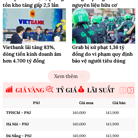
tồn kho tăng gấp 2,5 lần
nguyên liệu hữu cơ'
Vietbank lãi tăng 83%,
Grab bị xử phạt 1,36 tỷ
dòng tiền kinh doanh âm
đồng do vi phạm quy định
hơn 4.700 tỷ đồng
bảo vệ người tiêu dùng
Xem thêm
GIÁ VÀNG
TỶ GIÁ
LÃI SUẤT
PNJ
Giá mua
Giá bán
TPHCM - PNJ
140,000
143,900
Hà Nội - PNJ
140,000
143,900
Đà Nẵng - PNJ
140,000
143,900