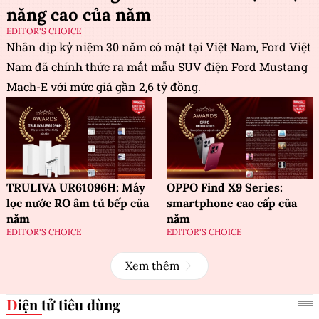
năng cao của năm
EDITOR'S CHOICE
Nhân dịp kỷ niệm 30 năm có mặt tại Việt Nam, Ford Việt
Nam đã chính thức ra mắt mẫu SUV điện Ford Mustang
Mach-E với mức giá gần 2,6 tỷ đồng.
TRULIVA UR61096H: Máy
OPPO Find X9 Series:
lọc nước RO âm tủ bếp của
smartphone cao cấp của
năm
năm
EDITOR'S CHOICE
EDITOR'S CHOICE
Xem thêm
Điện tử tiêu dùng