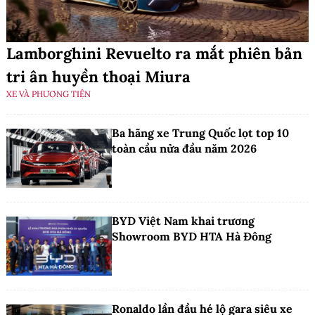
Lamborghini Revuelto ra mắt phiên bản
tri ân huyền thoại Miura
XE VÀ PHƯƠNG TIỆN
Ba hãng xe Trung Quốc lọt top 10
toàn cầu nửa đầu năm 2026
BYD Việt Nam khai trương
Showroom BYD HTA Hà Đông
Ronaldo lần đầu hé lộ gara siêu xe