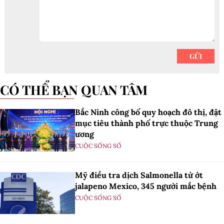
CÓ THỂ BẠN QUAN TÂM
Bắc Ninh công bố quy hoạch đô thị, đặt
mục tiêu thành phố trực thuộc Trung
ương
CUỘC SỐNG SỐ
Mỹ điều tra dịch Salmonella từ ớt
jalapeno Mexico, 345 người mắc bệnh
CUỘC SỐNG SỐ