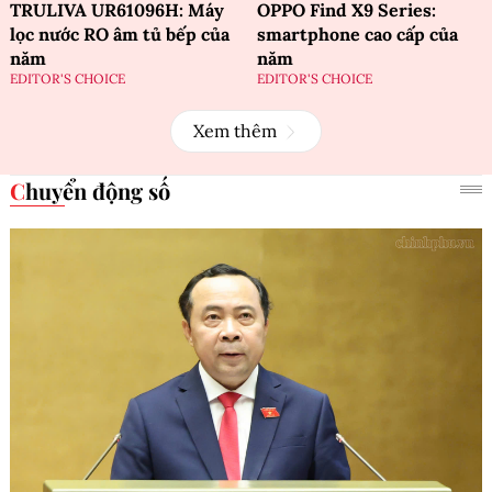
TRULIVA UR61096H: Máy
OPPO Find X9 Series:
lọc nước RO âm tủ bếp của
smartphone cao cấp của
năm
năm
EDITOR'S CHOICE
EDITOR'S CHOICE
Xem thêm
Chuyển động số