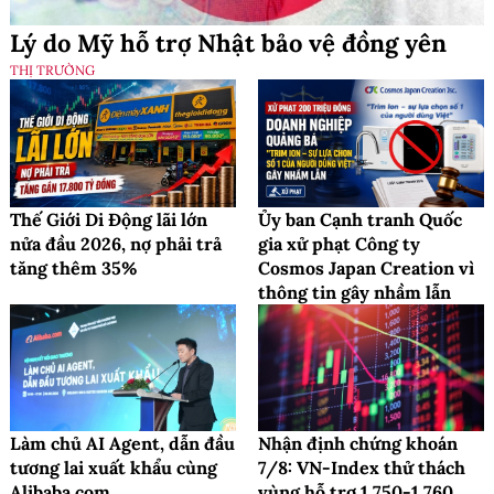
Lý do Mỹ hỗ trợ Nhật bảo vệ đồng yên
THỊ TRƯỜNG
Thế Giới Di Động lãi lớn
Ủy ban Cạnh tranh Quốc
nửa đầu 2026, nợ phải trả
gia xử phạt Công ty
tăng thêm 35%
Cosmos Japan Creation vì
thông tin gây nhầm lẫn
Làm chủ AI Agent, dẫn đầu
Nhận định chứng khoán
tương lai xuất khẩu cùng
7/8: VN-Index thử thách
Alibaba.com
vùng hỗ trợ 1.750-1.760