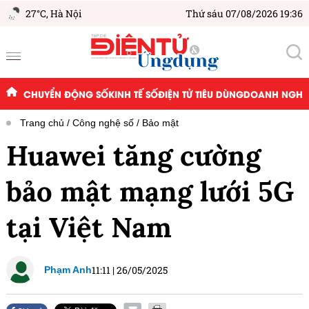
27°C,
Hà Nội
Thứ sáu 07/08/2026 19:36
CHUYỂN ĐỘNG SỐ
KINH TẾ SỐ
ĐIỆN TỬ TIÊU DÙNG
DOANH NGHIỆ
Trang chủ
Công nghệ số
Bảo mật
Huawei tăng cường
bảo mật mạng lưới 5G
tại Việt Nam
11:11
|
26/05/2025
Phạm Anh