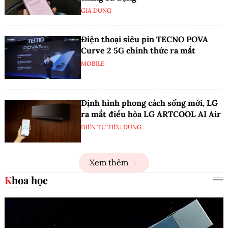
GIA DỤNG
Điện thoại siêu pin TECNO POVA
Curve 2 5G chính thức ra mắt
MOBILE
Định hình phong cách sống mới, LG
ra mắt điều hòa LG ARTCOOL AI Air
ĐIỆN TỬ TIÊU DÙNG
Xem thêm
Khoa học