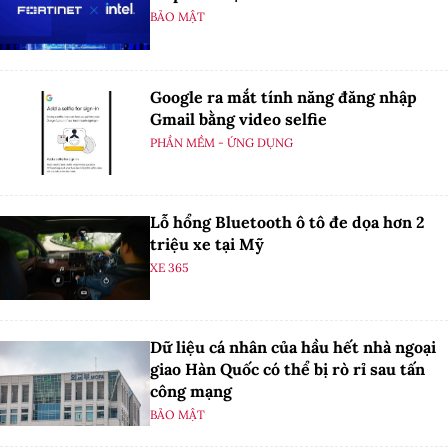
BẢO MẬT
Google ra mắt tính năng đăng nhập
Gmail bằng video selfie
PHẦN MỀM - ỨNG DỤNG
Lỗ hổng Bluetooth ô tô đe dọa hơn 2
triệu xe tại Mỹ
XE 365
Dữ liệu cá nhân của hầu hết nhà ngoại
giao Hàn Quốc có thể bị rò rỉ sau tấn
công mạng
BẢO MẬT