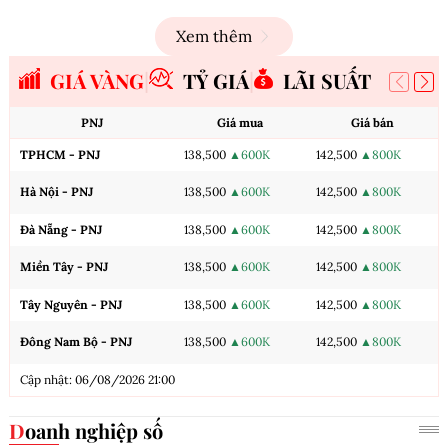
Xem thêm
GIÁ VÀNG
TỶ GIÁ
LÃI SUẤT
PNJ
Giá mua
Giá bán
TPHCM - PNJ
138,500
▲600K
142,500
▲800K
Hà Nội - PNJ
138,500
▲600K
142,500
▲800K
Đà Nẵng - PNJ
138,500
▲600K
142,500
▲800K
Miền Tây - PNJ
138,500
▲600K
142,500
▲800K
Tây Nguyên - PNJ
138,500
▲600K
142,500
▲800K
Đông Nam Bộ - PNJ
138,500
▲600K
142,500
▲800K
Cập nhật: 06/08/2026 21:00
Doanh nghiệp số