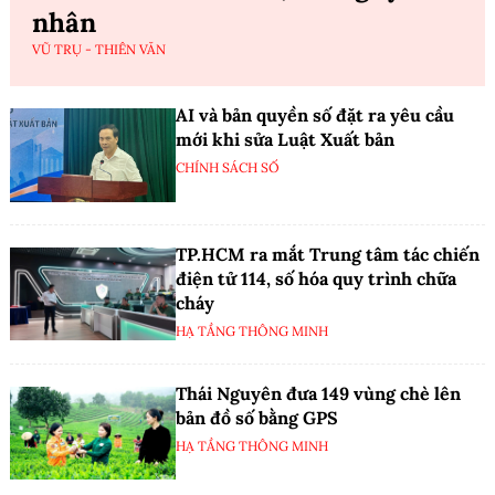
nhân
VŨ TRỤ - THIÊN VĂN
AI và bản quyền số đặt ra yêu cầu
mới khi sửa Luật Xuất bản
CHÍNH SÁCH SỐ
TP.HCM ra mắt Trung tâm tác chiến
điện tử 114, số hóa quy trình chữa
cháy
HẠ TẦNG THÔNG MINH
Thái Nguyên đưa 149 vùng chè lên
bản đồ số bằng GPS
HẠ TẦNG THÔNG MINH