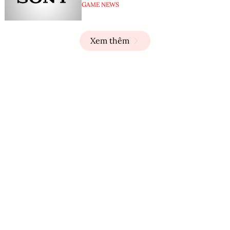
GAME NEWS
Xem thêm
TẠP CHÍ ĐIỆN TỬ VÀ ỨNG DỤNG
Giấy phép hoạt động tạp chí điện tử số 360/GP-BTTTT
cấp ngày 18/7/2022
Cơ quan chủ quản:
Hội Vô tuyến - Điện tử Việt Nam
Tổng biên tập:
PGS.TS Trần Minh Tuấn
Phó Tổng biên tập:
Phạm Văn Anh