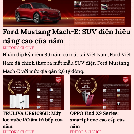
Ford Mustang Mach-E: SUV điện hiệu
năng cao của năm
EDITOR'S CHOICE
Nhân dịp kỷ niệm 30 năm có mặt tại Việt Nam, Ford Việt
Nam đã chính thức ra mắt mẫu SUV điện Ford Mustang
Mach-E với mức giá gần 2,6 tỷ đồng.
TRULIVA UR61096H: Máy
OPPO Find X9 Series:
lọc nước RO âm tủ bếp của
smartphone cao cấp của
năm
năm
EDITOR'S CHOICE
EDITOR'S CHOICE