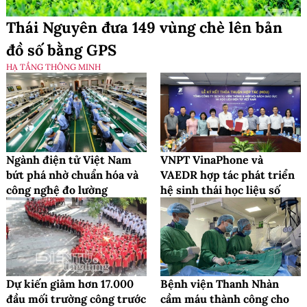
Thái Nguyên đưa 149 vùng chè lên bản
đồ số bằng GPS
HẠ TẦNG THÔNG MINH
Ngành điện tử Việt Nam
VNPT VinaPhone và
bứt phá nhờ chuẩn hóa và
VAEDR hợp tác phát triển
công nghệ đo lường
hệ sinh thái học liệu số
Dự kiến giảm hơn 17.000
Bệnh viện Thanh Nhàn
đầu mối trường công trước
cầm máu thành công cho