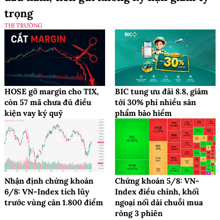
trọng
THỊ TRƯỜNG
HOSE gỡ margin cho TIX,
BIC tung ưu đãi 8.8, giảm
còn 57 mã chưa đủ điều
tới 30% phí nhiều sản
kiện vay ký quỹ
phẩm bảo hiểm
Nhận định chứng khoán
Chứng khoán 5/8: VN-
6/8: VN-Index tích lũy
Index điều chỉnh, khối
trước vùng cản 1.800 điểm
ngoại nối dài chuỗi mua
ròng 3 phiên