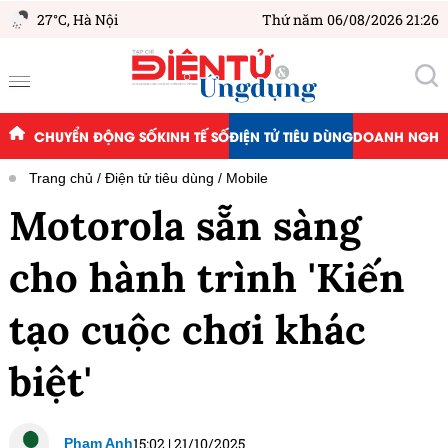
27°C,
Hà Nội
Thứ năm 06/08/2026 21:26
CHUYỂN ĐỘNG SỐ
KINH TẾ SỐ
ĐIỆN TỬ TIÊU DÙNG
DOANH NGHIỆ
Trang chủ
Điện tử tiêu dùng
Mobile
Motorola sẵn sàng
cho hành trình 'Kiến
tạo cuộc chơi khác
biệt'
15:02
|
21/10/2025
Phạm Anh