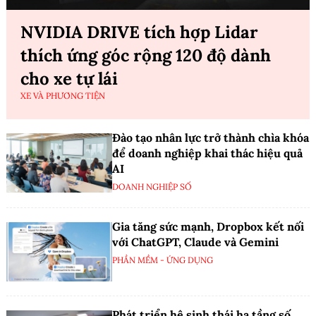
NVIDIA DRIVE tích hợp Lidar
thích ứng góc rộng 120 độ dành
cho xe tự lái
XE VÀ PHƯƠNG TIỆN
Đào tạo nhân lực trở thành chìa khóa
để doanh nghiệp khai thác hiệu quả
AI
DOANH NGHIỆP SỐ
Gia tăng sức mạnh, Dropbox kết nối
với ChatGPT, Claude và Gemini
PHẦN MỀM - ỨNG DỤNG
Phát triển hệ sinh thái hạ tầng số