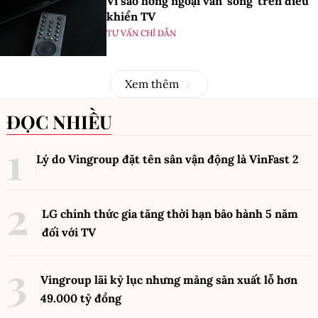
Vì sao hồng ngoại vẫn 'sống' trên điều
khiển TV
TƯ VẤN CHỈ DẪN
Xem thêm
ĐỌC NHIỀU
Lý do Vingroup đặt tên sân vận động là VinFast
2
LG chính thức gia tăng thời hạn bảo hành 5 năm
đối với TV
Vingroup lãi kỷ lục nhưng mảng sản xuất lỗ hơn
49.000 tỷ đồng