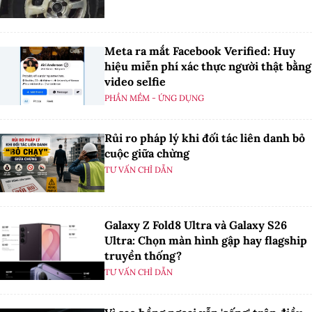
Meta ra mắt Facebook Verified: Huy
hiệu miễn phí xác thực người thật bằng
video selfie
PHẦN MỀM - ỨNG DỤNG
Rủi ro pháp lý khi đối tác liên danh bỏ
cuộc giữa chừng
TƯ VẤN CHỈ DẪN
Galaxy Z Fold8 Ultra và Galaxy S26
Ultra: Chọn màn hình gập hay flagship
truyền thống?
TƯ VẤN CHỈ DẪN