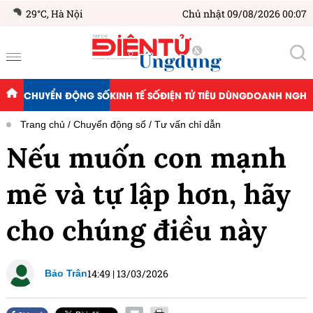
29°C,
Hà Nội
Chủ nhật 09/08/2026 00:07
CHUYỂN ĐỘNG SỐ
KINH TẾ SỐ
ĐIỆN TỬ TIÊU DÙNG
DOANH NGHIỆ
Trang chủ
Chuyển động số
Tư vấn chỉ dẫn
Nếu muốn con mạnh
mẽ và tự lập hơn, hãy
cho chúng điều này
14:49
|
13/03/2026
Bảo Trân