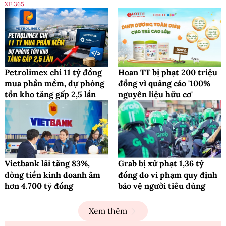
XE 365
Petrolimex chi 11 tỷ đồng
Hoan TT bị phạt 200 triệu
mua phần mềm, dự phòng
đồng vì quảng cáo '100%
tồn kho tăng gấp 2,5 lần
nguyên liệu hữu cơ'
Vietbank lãi tăng 83%,
Grab bị xử phạt 1,36 tỷ
dòng tiền kinh doanh âm
đồng do vi phạm quy định
hơn 4.700 tỷ đồng
bảo vệ người tiêu dùng
Xem thêm