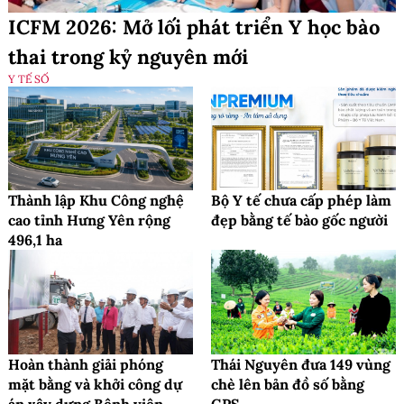
ICFM 2026: Mở lối phát triển Y học bào
thai trong kỷ nguyên mới
Y TẾ SỐ
Thành lập Khu Công nghệ
Bộ Y tế chưa cấp phép làm
cao tỉnh Hưng Yên rộng
đẹp bằng tế bào gốc người
496,1 ha
Hoàn thành giải phóng
Thái Nguyên đưa 149 vùng
mặt bằng và khởi công dự
chè lên bản đồ số bằng
án xây dựng Bệnh viện
GPS