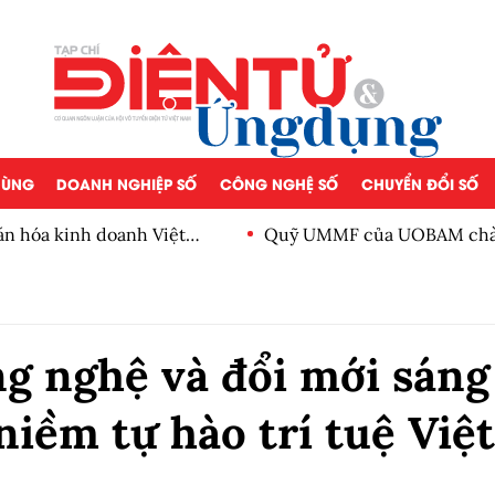
 DÙNG
DOANH NGHIỆP SỐ
CÔNG NGHỆ SỐ
CHUYỂN ĐỔI SỐ
ăn hóa kinh doanh Việt
Quỹ UMMF của UOBAM chào 
100.000 đồng
g nghệ và đổi mới sáng
niềm tự hào trí tuệ Việt