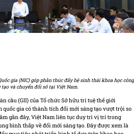
uốc gia (NIC) góp phần thúc đẩy hệ sinh thái khoa học công
 tạo và chuyển đổi số tại Việt Nam.
n cầu (GII) của Tổ chức Sở hữu trí tuệ thế giới
uốc gia có thành tích đổi mới sáng tạo vượt trội so
m gần đây, Việt Nam liên tục duy trì vị trí trong
ng bình thấp về đổi mới sáng tạo. Đây được xem là
ẩy mục tiêu phát triển kinh tế dựa trên khoa học