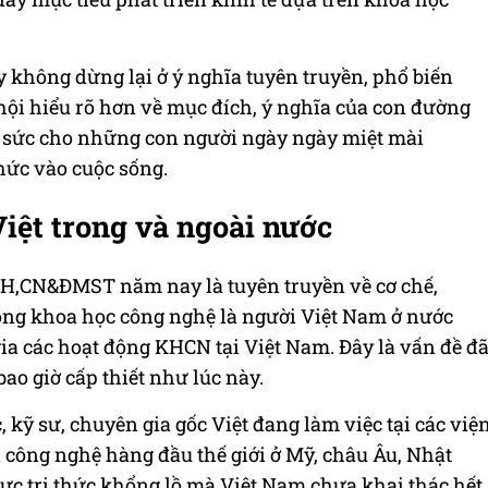
 không dừng lại ở ý nghĩa tuyên truyền, phổ biến
 hội hiểu rõ hơn về mục đích, ý nghĩa của con đường
p sức cho những con người ngày ngày miệt mài
hức vào cuộc sống.
iệt trong và ngoài nước
H,CN&ĐMST năm nay là tuyên truyền về cơ chế,
ộng khoa học công nghệ là người Việt Nam ở nước
ia các hoạt động KHCN tại Việt Nam. Đây là vấn đề đ
o giờ cấp thiết như lúc này.
kỹ sư, chuyên gia gốc Việt đang làm việc tại các việ
 công nghệ hàng đầu thế giới ở Mỹ, châu Âu, Nhật
lực tri thức khổng lồ mà Việt Nam chưa khai thác hết