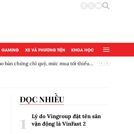
GAMING
XE VÀ PHƯƠNG TIỆN
KHOA HỌC
bán chứng chỉ quỹ, mức mua tối thiểu
Siêu phẩ
ĐỌC NHIỀU
Lý do Vingroup đặt tên sân
vận động là VinFast
2