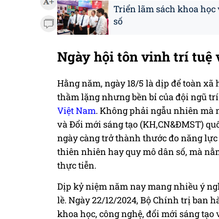
Triển lãm sách khoa học v
số
Ngày hội tôn vinh trí tuệ
Hằng năm, ngày 18/5 là dịp để toàn xã
thầm lặng nhưng bền bỉ của đội ngũ tr
Việt Nam
. Không phải ngẫu nhiên mà 
và Đổi mới sáng tạo (KH,CN&ĐMST) quốc
ngày càng trở thành thước đo năng lực
thiên nhiên hay quy mô dân số, mà nằm 
thực tiễn.
Dịp kỷ niệm năm nay mang nhiều ý ngh
lề. Ngày 22/12/2024, Bộ Chính trị ban 
khoa học, công nghệ, đổi mới sáng tạo 