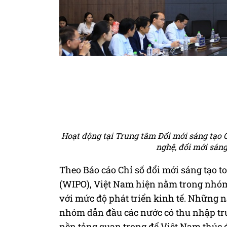
Hoạt động tại Trung tâm Đổi mới sáng tạo Q
nghệ, đổi mới sáng
Theo Báo cáo Chỉ số đổi mới sáng tạo toà
(WIPO), Việt Nam hiện nằm trong nhóm q
với mức độ phát triển kinh tế. Những nă
nhóm dẫn đầu các nước có thu nhập tru
nền tảng quan trọng để Việt Nam thúc đ