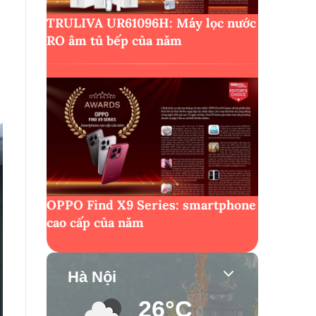
TRULIVA UR61096H: Máy lọc nước
RO âm tủ bếp của năm
OPPO Find X9 Series: smartphone
cao cấp của năm
Hà Nội
26°C