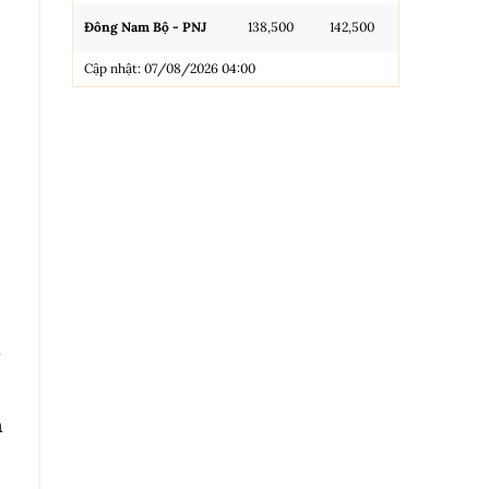
Đông Nam Bộ - PNJ
138,500
142,500
N.Tròn, 3A, 
Cập nhật: 07/08/2026 04:00
NL 99.99
Nhẫn Tròn T
Trang sức 9
Trang sức 9
Cập nhật: 0
ã
n