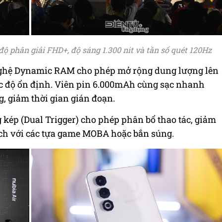
 phân giải FHD+, độ sáng 1.300 nit và tần số quét 120Hz
g nghệ Dynamic RAM cho phép mở rộng dung lượng lên
tốc độ ổn định. Viên pin 6.000mAh cùng sạc nhanh
 giảm thời gian gián đoạn.
 kép (Dual Trigger) cho phép phân bổ thao tác, giảm
ích với các tựa game MOBA hoặc bắn súng.