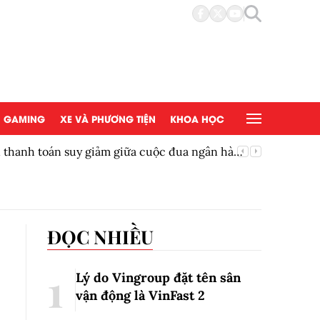
GAMING
XE VÀ PHƯƠNG TIỆN
KHOA HỌC
ền thanh toán suy giảm giữa cuộc đua ngân hàng
Thêm một
ĐỌC NHIỀU
Lý do Vingroup đặt tên sân
vận động là VinFast
2