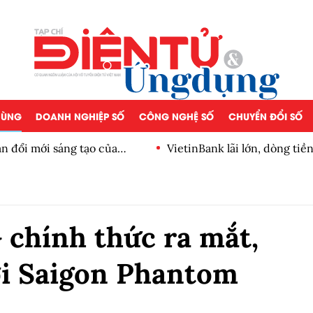
 DÙNG
DOANH NGHIỆP SỐ
CÔNG NGHỆ SỐ
CHUYỂN ĐỔI SỐ
n đổi mới sáng tạo của
VietinBank lãi lớn, dòng ti
số
 chính thức ra mắt,
với Saigon Phantom