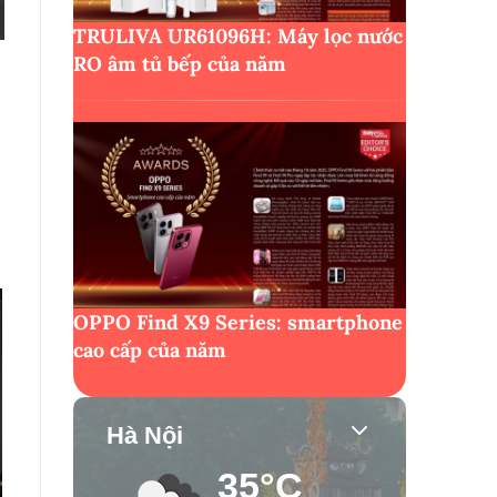
TRULIVA UR61096H: Máy lọc nước
RO âm tủ bếp của năm
OPPO Find X9 Series: smartphone
cao cấp của năm
Hà Nội
35°C