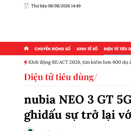
Thứ bảy 08/08/2026 14:49
CHUYỂN ĐỘNG SỐ
KINH TẾ SỐ
ĐIỆN TỬ TIÊU
g ai đam
Khởi động RE:ACT 2026, tìm kiếm hơn 600 dự á
thanh niên
Điện tử tiêu dùng
nubia NEO 3 GT 5G
ghidấu sự trở lại 