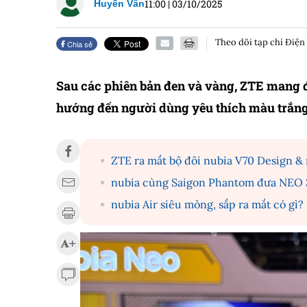
11:00
|
03/10/2025
Huyền Vân
Theo dõi tạp chí Điện
Chia sẻ
Sau các phiên bản đen và vàng, ZTE mang đ
hướng đến người dùng yêu thích màu trắng, 
ZTE ra mắt bộ đôi nubia V70 Design &
nubia cùng Saigon Phantom đưa NEO 
nubia Air siêu mỏng, sắp ra mắt có gì?