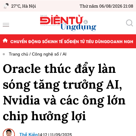
27°C,
Hà Nội
Thứ năm 06/08/2026 21:08
CHUYỂN ĐỘNG SỐ
KINH TẾ SỐ
ĐIỆN TỬ TIÊU DÙNG
DOANH NGHIỆ
Trang chủ
Công nghệ số
AI
Oracle thúc đẩy làn
sóng tăng trưởng AI,
Nvidia và các ông lớn
chip hưởng lợi
14:12
|
11/09/2025
Thế Kiên