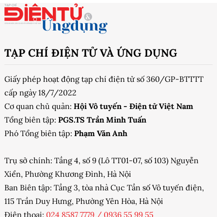
TẠP CHÍ ĐIỆN TỬ VÀ ỨNG DỤNG
Giấy phép hoạt động tạp chí điện tử số 360/GP-BTTTT
cấp ngày 18/7/2022
Cơ quan chủ quản:
Hội Vô tuyến - Điện tử Việt Nam
Tổng biên tập:
PGS.TS Trần Minh Tuấn
Phó Tổng biên tập:
Phạm Văn Anh
Trụ sở chính: Tầng 4, số 9 (Lô TT01-07, số 103) Nguyễn
Xiển, Phường Khương Đình, Hà Nội
Ban Biên tập: Tầng 3, tòa nhà Cục Tần số Vô tuyến điện,
115 Trần Duy Hưng, Phường Yên Hòa, Hà Nội
Điện thoại:
024 8587 7779
/
0936 55 99 55