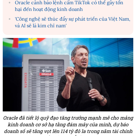
Oracle cảnh báo lệnh cấm TikTok có thể gây tổn
hại đến hoạt động kinh doanh
'Công nghệ sẽ thúc đẩy sự phát triển của Việt Nam,
và AI sẽ là kim chỉ nam'
Oracle đã tiết lộ quỹ đạo tăng trưởng mạnh mẽ cho mảng
kinh doanh cơ sở hạ tầng đám mây của mình, dự báo
doanh số sẽ tăng vọt lên 114 tỷ đô la trong năm tài chính