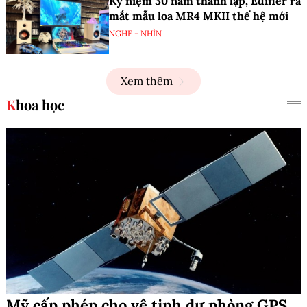
Kỷ niệm 30 năm thành lập, Edifier ra
mắt mẫu loa MR4 MKII thế hệ mới
NGHE - NHÌN
Xem thêm
Khoa học
Mỹ cấp phép cho vệ tinh dự phòng GPS