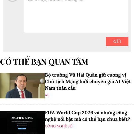
CÓ THỂ BẠN QUAN TÂM
Bộ trưởng Vũ Hải Quân giữ cương vị
Chủ tịch Mạng lưới chuyên gia AI Việt
Nam toàn cầu
AI
FIFA World Cup 2026 và những công
nghệ nổi bật mà có thể bạn chưa biết?
CÔNG NGHỆ SỐ