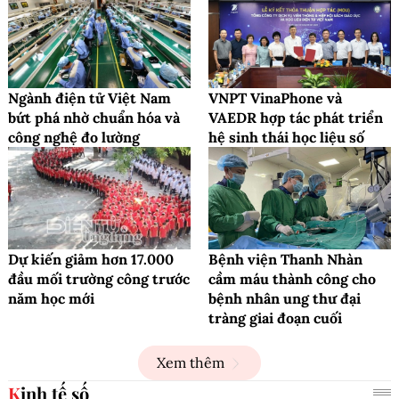
Ngành điện tử Việt Nam
VNPT VinaPhone và
bứt phá nhờ chuẩn hóa và
VAEDR hợp tác phát triển
công nghệ đo lường
hệ sinh thái học liệu số
Dự kiến giảm hơn 17.000
Bệnh viện Thanh Nhàn
đầu mối trường công trước
cầm máu thành công cho
năm học mới
bệnh nhân ung thư đại
tràng giai đoạn cuối
Xem thêm
Kinh tế số