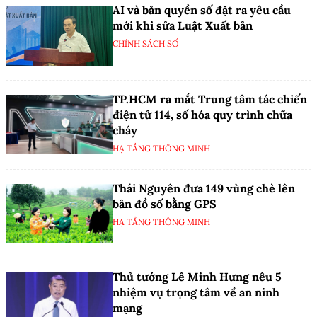
AI và bản quyền số đặt ra yêu cầu
mới khi sửa Luật Xuất bản
CHÍNH SÁCH SỐ
TP.HCM ra mắt Trung tâm tác chiến
điện tử 114, số hóa quy trình chữa
cháy
HẠ TẦNG THÔNG MINH
Thái Nguyên đưa 149 vùng chè lên
bản đồ số bằng GPS
HẠ TẦNG THÔNG MINH
Thủ tướng Lê Minh Hưng nêu 5
nhiệm vụ trọng tâm về an ninh
mạng