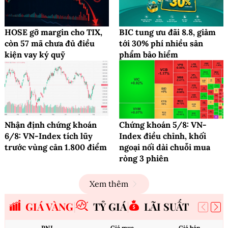
HOSE gỡ margin cho TIX,
BIC tung ưu đãi 8.8, giảm
còn 57 mã chưa đủ điều
tới 30% phí nhiều sản
kiện vay ký quỹ
phẩm bảo hiểm
Nhận định chứng khoán
Chứng khoán 5/8: VN-
6/8: VN-Index tích lũy
Index điều chỉnh, khối
trước vùng cản 1.800 điểm
ngoại nối dài chuỗi mua
ròng 3 phiên
Xem thêm
GIÁ VÀNG
TỶ GIÁ
LÃI SUẤT
PNJ
Giá mua
Giá bán