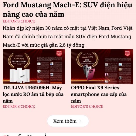
Ford Mustang Mach-E: SUV điện hiệu
năng cao của năm
EDITOR'S CHOICE
Nhân dịp kỷ niệm 30 năm có mặt tại Việt Nam, Ford Việt
Nam đã chính thức ra mắt mẫu SUV điện Ford Mustang
Mach-E với mức giá gần 2,6 tỷ đồng.
TRULIVA UR61096H: Máy
OPPO Find X9 Series:
lọc nước RO âm tủ bếp của
smartphone cao cấp của
năm
năm
EDITOR'S CHOICE
EDITOR'S CHOICE
Xem thêm