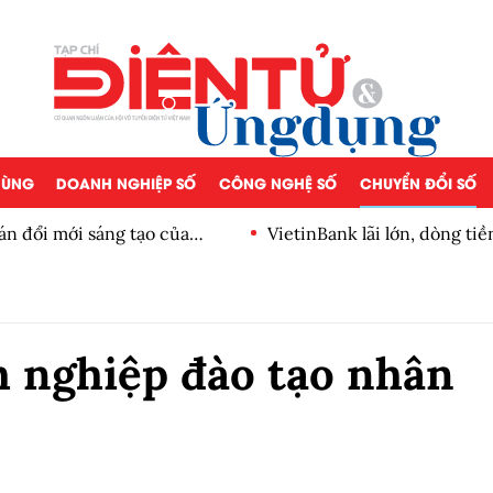
 DÙNG
DOANH NGHIỆP SỐ
CÔNG NGHỆ SỐ
CHUYỂN ĐỔI SỐ
n đổi mới sáng tạo của
VietinBank lãi lớn, dòng ti
số
h nghiệp đào tạo nhân