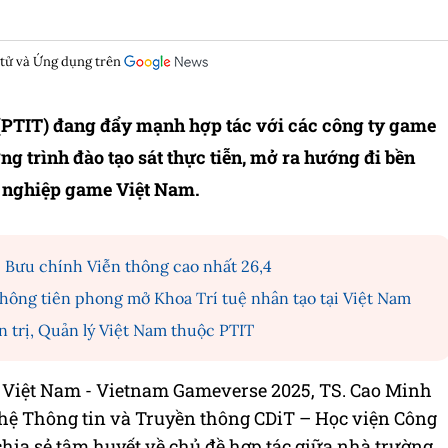
 tử và Ứng dụng trên
(PTIT) đang đẩy mạnh hợp tác với các công ty game
g trình đào tạo sát thực tiễn, mở ra hướng đi bền
g nghiệp game Việt Nam.
Bưu chính Viễn thông cao nhất 26,4
ông tiên phong mở Khoa Trí tuệ nhân tạo tại Việt Nam
 trị, Quản lý Việt Nam thuộc PTIT
 Việt Nam - Vietnam Gameverse 2025, TS. Cao Minh
hệ Thông tin và Truyền thông CDiT – Học viện Công
ia sẻ tâm huyết về chủ đề hợp tác giữa nhà trường