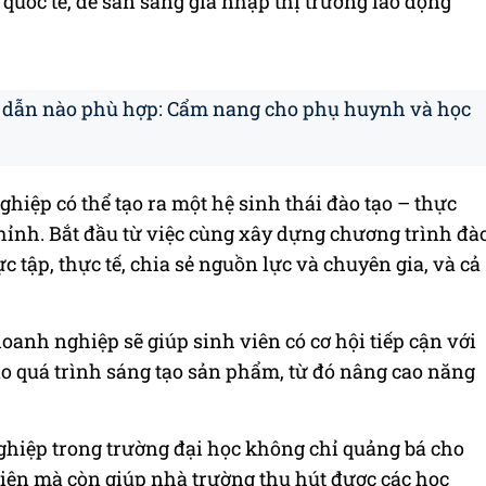
g quốc tế, để sẵn sàng gia nhập thị trường lao động
 dẫn nào phù hợp: Cẩm nang cho phụ huynh và học
hiệp có thể tạo ra một hệ sinh thái đào tạo – thực
ỉnh. Bắt đầu từ việc cùng xây dựng chương trình đà
c tập, thực tế, chia sẻ nguồn lực và chuyên gia, và cả
oanh nghiệp sẽ giúp sinh viên có cơ hội tiếp cận với
ào quá trình sáng tạo sản phẩm, từ đó nâng cao năng
nghiệp trong trường đại học không chỉ quảng bá cho
iên mà còn giúp nhà trường thu hút được các học