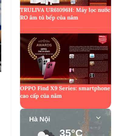
TRULIVA UR61096H: Máy lọc nước
RO âm tủ bếp của năm
OPPO Find X9 Series: smartphone
cao cấp của năm
Hà Nội
35°C