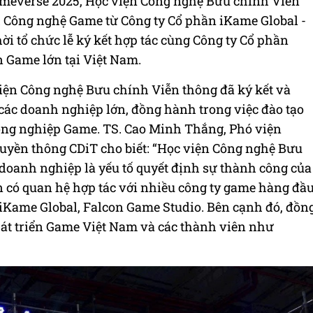
meverse 2025, Học viện Công nghệ Bưu chính Viễn
 Công nghệ Game từ Công ty Cổ phần iKame Global -
hời tổ chức lễ ký kết hợp tác cùng Công ty Cổ phần
n Game lớn tại Việt Nam.
iện Công nghệ Bưu chính Viễn thông đã ký kết và
 các doanh nghiệp lớn, đồng hành trong việc đào tạo
ông nghiệp Game. TS. Cao Minh Thắng, Phó viện
uyền thông CDiT cho biết: “Học viện Công nghệ Bưu
 doanh nghiệp là yếu tố quyết định sự thành công của
n có quan hệ hợp tác với nhiều công ty game hàng đầ
iKame Global, Falcon Game Studio. Bên cạnh đó, đồn
át triển Game Việt Nam và các thành viên như