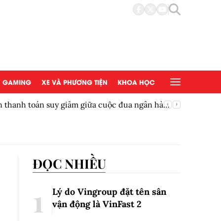
GAMING
XE VÀ PHƯƠNG TIỆN
KHOA HỌC
ền thanh toán suy giảm giữa cuộc đua ngân hàng
Thêm một
ĐỌC NHIỀU
Lý do Vingroup đặt tên sân
vận động là VinFast
2