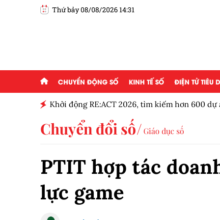
Thứ bảy 08/08/2026 14:31
CHUYỂN ĐỘNG SỐ
KINH TẾ SỐ
ĐIỆN TỬ TIÊU
g ai đam
Khởi động RE:ACT 2026, tìm kiếm hơn 600 dự á
thanh niên
Chuyển đổi số
Giáo dục số
PTIT hợp tác doan
lực game