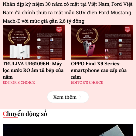
Nhân dịp kỷ niệm 30 năm có mặt tại Việt Nam, Ford Việt
Nam đã chính thức ra mắt mẫu SUV điện Ford Mustang
Mach-E với mức giá gần 2,6 tỷ đồng.
TRULIVA UR61096H: Máy
OPPO Find X9 Series:
lọc nước RO âm tủ bếp của
smartphone cao cấp của
năm
năm
EDITOR'S CHOICE
EDITOR'S CHOICE
Xem thêm
Chuyển động số