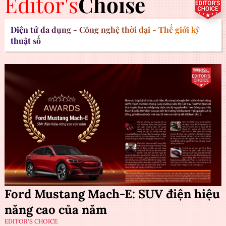
Editor's
Choise
Điện tử đa dụng - Công nghệ thời đại - Thế giới kỹ
thuật số
Ford Mustang Mach-E: SUV điện hiệu
năng cao của năm
EDITOR'S CHOICE