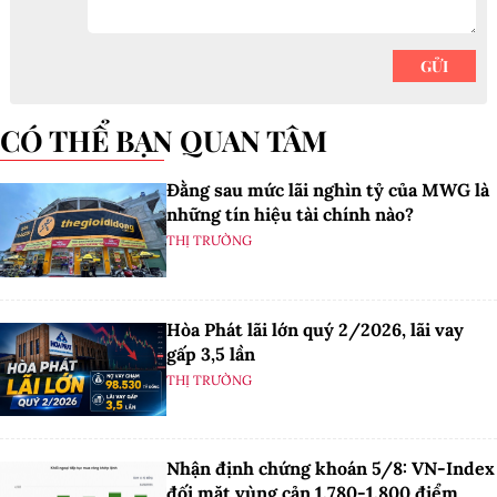
CÓ THỂ BẠN QUAN TÂM
Đằng sau mức lãi nghìn tỷ của MWG là
những tín hiệu tài chính nào?
THỊ TRƯỜNG
Hòa Phát lãi lớn quý 2/2026, lãi vay
gấp 3,5 lần
THỊ TRƯỜNG
Nhận định chứng khoán 5/8: VN-Index
đối mặt vùng cản 1.780-1.800 điểm