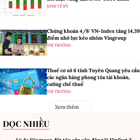
KINH TẾ SỐ
Chứng khoán 4/8: VN-Index tăng 14,39
điểm nhờ lực kéo nhóm Vingroup
THỊ TRƯỜNG
Thuế cơ sở 6 tỉnh Tuyên Quang yêu cầu
các ngân hàng phong tỏa tài khoản,
cưỡng chế thuế
THỊ TRƯỜNG
Xem thêm
ĐỌC NHIỀU