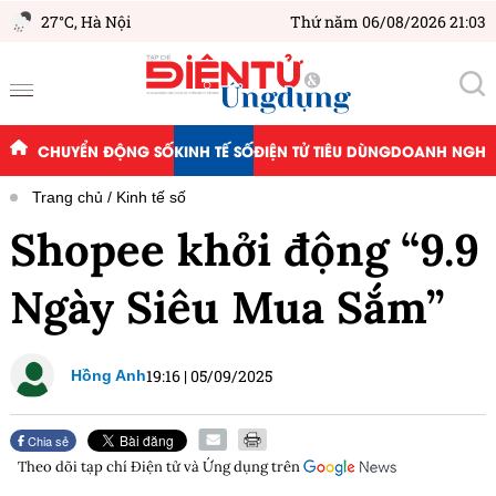
27°C,
Hà Nội
Thứ năm 06/08/2026 21:03
CHUYỂN ĐỘNG SỐ
KINH TẾ SỐ
ĐIỆN TỬ TIÊU DÙNG
DOANH NGHIỆ
Trang chủ
Kinh tế số
Shopee khởi động “9.9
Ngày Siêu Mua Sắm”
19:16
|
05/09/2025
Hồng Anh
Chia sẻ
Theo dõi tạp chí
Điện tử và Ứng dụng
trên