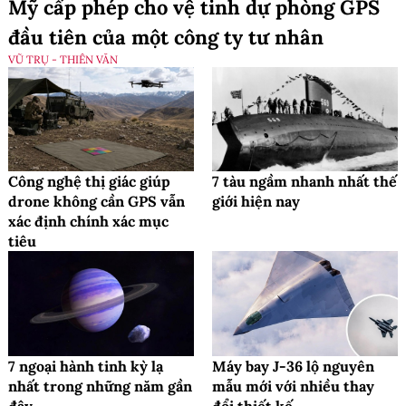
Mỹ cấp phép cho vệ tinh dự phòng GPS
đầu tiên của một công ty tư nhân
VŨ TRỤ - THIÊN VĂN
Công nghệ thị giác giúp
7 tàu ngầm nhanh nhất thế
drone không cần GPS vẫn
giới hiện nay
xác định chính xác mục
tiêu
7 ngoại hành tinh kỳ lạ
Máy bay J-36 lộ nguyên
nhất trong những năm gần
mẫu mới với nhiều thay
đây
đổi thiết kế