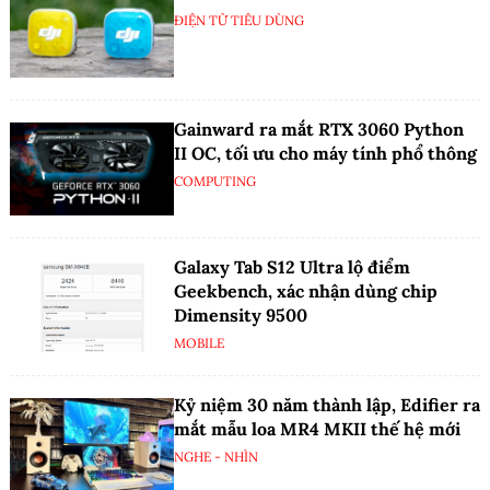
ĐIỆN TỬ TIÊU DÙNG
Gainward ra mắt RTX 3060 Python
II OC, tối ưu cho máy tính phổ thông
COMPUTING
Galaxy Tab S12 Ultra lộ điểm
Geekbench, xác nhận dùng chip
Dimensity 9500
MOBILE
Kỷ niệm 30 năm thành lập, Edifier ra
mắt mẫu loa MR4 MKII thế hệ mới
NGHE - NHÌN