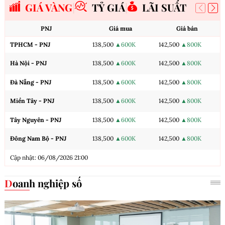
GIÁ VÀNG
TỶ GIÁ
LÃI SUẤT
PNJ
Giá mua
Giá bán
TPHCM - PNJ
138,500
▲600K
142,500
▲800K
Hà Nội - PNJ
138,500
▲600K
142,500
▲800K
Đà Nẵng - PNJ
138,500
▲600K
142,500
▲800K
Miền Tây - PNJ
138,500
▲600K
142,500
▲800K
Tây Nguyên - PNJ
138,500
▲600K
142,500
▲800K
Đông Nam Bộ - PNJ
138,500
▲600K
142,500
▲800K
Cập nhật: 06/08/2026 21:00
Doanh nghiệp số