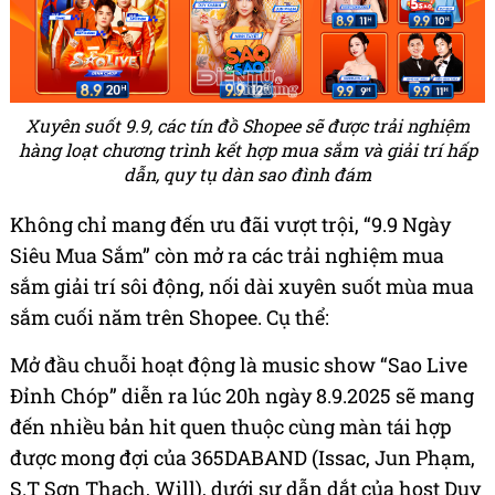
Xuyên suốt 9.9, các tín đồ Shopee sẽ được trải nghiệm
hàng loạt chương trình kết hợp mua sắm và giải trí hấp
dẫn, quy tụ dàn sao đình đám
Không chỉ mang đến ưu đãi vượt trội, “9.9 Ngày
Siêu Mua Sắm” còn mở ra các trải nghiệm mua
sắm giải trí sôi động, nối dài xuyên suốt mùa mua
sắm cuối năm trên Shopee. Cụ thể:
Mở đầu chuỗi hoạt động là music show “Sao Live
Đỉnh Chóp” diễn ra lúc 20h ngày 8.9.2025 sẽ mang
đến nhiều bản hit quen thuộc cùng màn tái hợp
được mong đợi của 365DABAND (Issac, Jun Phạm,
S.T Sơn Thạch, Will), dưới sự dẫn dắt của host Duy