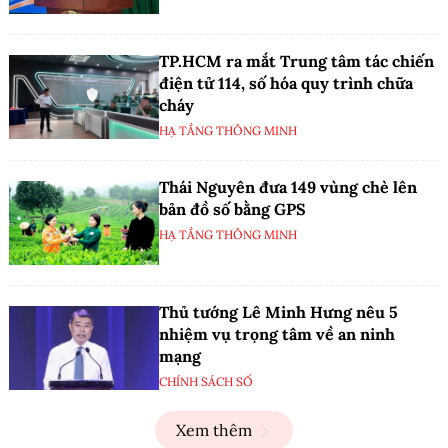
TP.HCM ra mắt Trung tâm tác chiến
điện tử 114, số hóa quy trình chữa
cháy
HẠ TẦNG THÔNG MINH
Thái Nguyên đưa 149 vùng chè lên
bản đồ số bằng GPS
HẠ TẦNG THÔNG MINH
Thủ tướng Lê Minh Hưng nêu 5
nhiệm vụ trọng tâm về an ninh
mạng
CHÍNH SÁCH SỐ
Xem thêm