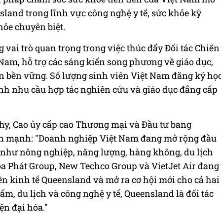
sland trong lĩnh vực công nghệ y tế, sức khỏe kỹ
hỏe chuyên biệt.
vai trò quan trọng trong việc thúc đẩy Đối tác Chiến
 Nam, hỗ trợ các sáng kiến song phương về giáo dục,
ển bền vững. Số lượng sinh viên Việt Nam đăng ký họ
nh nhu cầu hợp tác nghiên cứu và giáo dục đẳng cấp
ahy, Cao ủy cấp cao Thương mại và Đầu tư bang
n mạnh: "Doanh nghiệp Việt Nam đang mở rộng đầu
 như nông nghiệp, năng lượng, hàng không, du lịch
oa Phát Group, New Techco Group và VietJet Air đang
ền kinh tế Queensland và mở ra cơ hội mới cho cả hai
m, du lịch và công nghệ y tế, Queensland là đối tác
ện đại hóa."