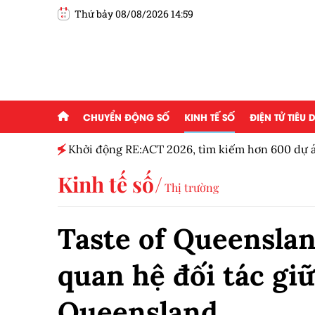
Thứ bảy 08/08/2026 14:59
CHUYỂN ĐỘNG SỐ
KINH TẾ SỐ
ĐIỆN TỬ TIÊU
g ai đam
Khởi động RE:ACT 2026, tìm kiếm hơn 600 dự á
thanh niên
Kinh tế số
Thị trường
Taste of Queenslan
quan hệ đối tác gi
Queensland