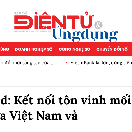
 DÙNG
DOANH NGHIỆP SỐ
CÔNG NGHỆ SỐ
CHUYỂN ĐỔI SỐ
n đổi mới sáng tạo của
VietinBank lãi lớn, dòng ti
số
d: Kết nối tôn vinh mối
ữa Việt Nam và