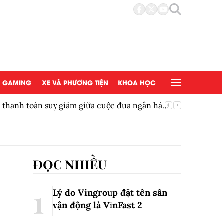
GAMING
XE VÀ PHƯƠNG TIỆN
KHOA HỌC
ền thanh toán suy giảm giữa cuộc đua ngân hàng
Thêm một
ĐỌC NHIỀU
Lý do Vingroup đặt tên sân
vận động là VinFast
2