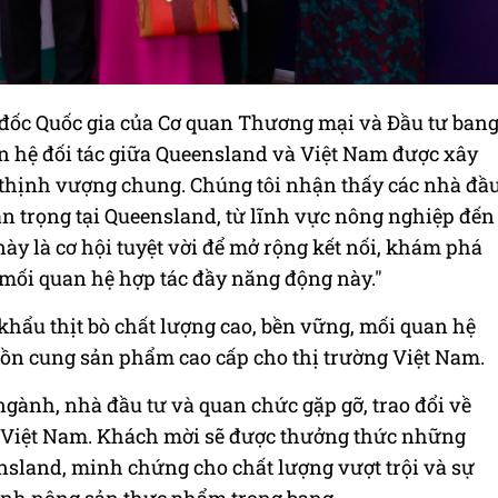
đốc Quốc gia của Cơ quan Thương mại và Đầu tư ban
an hệ đối tác giữa Queensland và Việt Nam được xây
à thịnh vượng chung. Chúng tôi nhận thấy các nhà đầ
an trọng tại Queensland, từ lĩnh vực nông nghiệp đến
này là cơ hội tuyệt vời để mở rộng kết nối, khám phá
 mối quan hệ hợp tác đầy năng động này."
 khẩu thịt bò chất lượng cao, bền vững, mối quan hệ
ồn cung sản phẩm cao cấp cho thị trường Việt Nam.
 ngành, nhà đầu tư và quan chức gặp gỡ, trao đổi về
-Việt Nam. Khách mời sẽ được thưởng thức những
sland, minh chứng cho chất lượng vượt trội và sự