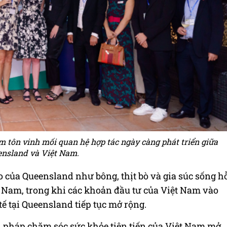
m tôn vinh mối quan hệ hợp tác ngày càng phát triển giữa
nsland và Việt Nam.
 của Queensland như bông, thịt bò và gia súc sống h
 Nam, trong khi các khoản đầu tư của Việt Nam vào
tế tại Queensland tiếp tục mở rộng.
ải pháp chăm sóc sức khỏe tiên tiến của Việt Nam mở