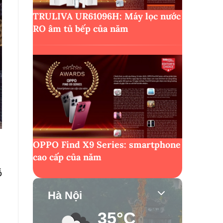
TRULIVA UR61096H: Máy lọc nước
RO âm tủ bếp của năm
OPPO Find X9 Series: smartphone
cao cấp của năm
ỗ
Hà Nội
35°C