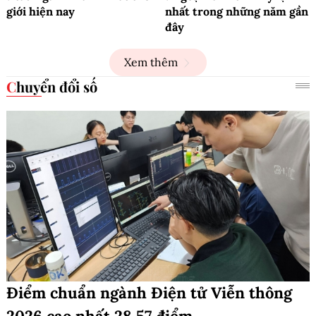
giới hiện nay
nhất trong những năm gần
đây
Xem thêm
Chuyển đổi số
Điểm chuẩn ngành Điện tử Viễn thông