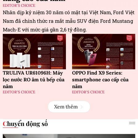
EDITOR'S CHOICE
Nhân dịp kỷ niệm 30 năm có mặt tại Việt Nam, Ford Việt
Nam đã chính thức ra mắt mẫu SUV điện Ford Mustang
Mach-E với mức giá gần 2,6 tỷ đồng.
TRULIVA UR61096H: Máy
OPPO Find X9 Series:
lọc nước RO âm tủ bếp của
smartphone cao cấp của
năm
năm
EDITOR'S CHOICE
EDITOR'S CHOICE
Xem thêm
Chuyển động số