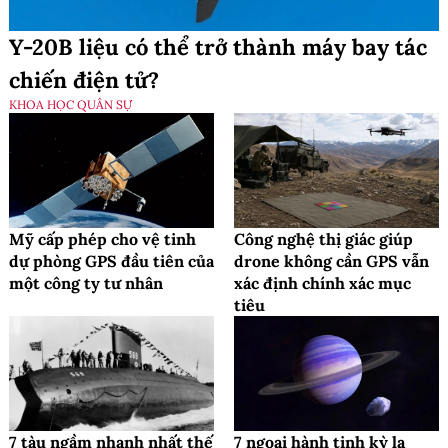
Y-20B liệu có thể trở thành máy bay tác
chiến điện tử?
KHOA HỌC QUÂN SỰ
Mỹ cấp phép cho vệ tinh
Công nghệ thị giác giúp
dự phòng GPS đầu tiên của
drone không cần GPS vẫn
một công ty tư nhân
xác định chính xác mục
tiêu
7 tàu ngầm nhanh nhất thế
7 ngoại hành tinh kỳ lạ