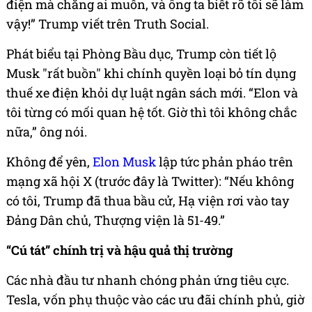
điện mà chẳng ai muốn, và ông ta biết rõ tôi sẽ làm
vậy!” Trump viết trên Truth Social.
Phát biểu tại Phòng Bầu dục, Trump còn tiết lộ
Musk "rất buồn" khi chính quyền loại bỏ tín dụng
thuế xe điện khỏi dự luật ngân sách mới. “Elon và
tôi từng có mối quan hệ tốt. Giờ thì tôi không chắc
nữa,” ông nói.
Không để yên,
Elon Musk
lập tức phản pháo trên
mạng xã hội X (trước đây là Twitter): “Nếu không
có tôi, Trump đã thua bầu cử, Hạ viện rơi vào tay
Đảng Dân chủ, Thượng viện là 51-49.”
“Cú tát” chính trị và hậu quả thị trường
Các nhà đầu tư nhanh chóng phản ứng tiêu cực.
Tesla, vốn phụ thuộc vào các ưu đãi chính phủ, giờ