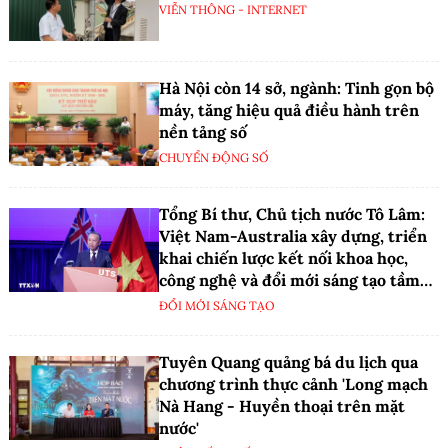
VIỄN THÔNG - INTERNET
Hà Nội còn 14 sở, ngành: Tinh gọn bộ
máy, tăng hiệu quả điều hành trên
nền tảng số
CHUYỂN ĐỘNG SỐ
Tổng Bí thư, Chủ tịch nước Tô Lâm:
Việt Nam-Australia xây dựng, triển
khai chiến lược kết nối khoa học,
công nghệ và đổi mới sáng tạo tầm
nhìn dài hạn
ĐỔI MỚI SÁNG TẠO
Tuyên Quang quảng bá du lịch qua
chương trình thực cảnh 'Long mạch
Nà Hang - Huyền thoại trên mặt
nước'