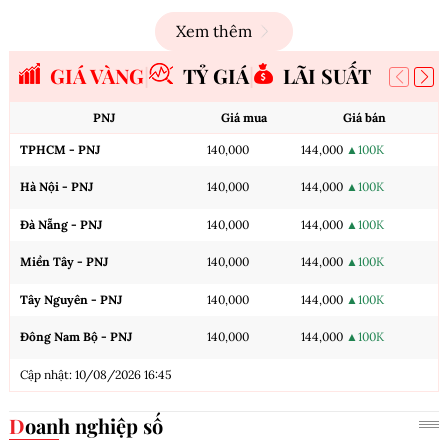
Xem thêm
GIÁ VÀNG
TỶ GIÁ
LÃI SUẤT
PNJ
Giá mua
Giá bán
TPHCM - PNJ
140,000
144,000
▲100K
Hà Nội - PNJ
140,000
144,000
▲100K
Đà Nẵng - PNJ
140,000
144,000
▲100K
Miền Tây - PNJ
140,000
144,000
▲100K
Tây Nguyên - PNJ
140,000
144,000
▲100K
Đông Nam Bộ - PNJ
140,000
144,000
▲100K
Cập nhật: 10/08/2026 16:45
Doanh nghiệp số