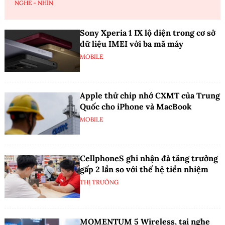
NGHE - NHÌN
Sony Xperia 1 IX lộ diện trong cơ sở
dữ liệu IMEI với ba mã máy
MOBILE
Apple thử chip nhớ CXMT của Trung
Quốc cho iPhone và MacBook
MOBILE
CellphoneS ghi nhận đà tăng trưởng
gấp 2 lần so với thế hệ tiền nhiệm
THỊ TRƯỜNG
MOMENTUM 5 Wireless, tai nghe