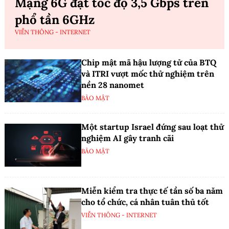
Mạng 6G đạt tốc độ 3,5 Gbps trên
phổ tần 6GHz
VIỄN THÔNG - INTERNET
Chip mật mã hậu lượng tử của BTQ
và ITRI vượt mốc thử nghiệm trên
nền 28 nanomet
BẢO MẬT
Một startup Israel đứng sau loạt thử
nghiệm AI gây tranh cãi
BẢO MẬT
Miễn kiểm tra thực tế tần số ba năm
cho tổ chức, cá nhân tuân thủ tốt
VIỄN THÔNG - INTERNET