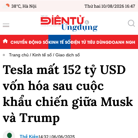
38°C,
Hà Nội
Thứ hai 10/08/2026 16:47
CHUYỂN ĐỘNG SỐ
KINH TẾ SỐ
ĐIỆN TỬ TIÊU DÙNG
DOANH NGHIỆ
Trang chủ
Kinh tế số
Giao dịch số
Tesla mất 152 tỷ USD
vốn hóa sau cuộc
khẩu chiến giữa Musk
và Trump
14:32
|
06/06/2025
Thế Kiên