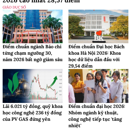
2026 cao nhất 28,57 điểm
GIÁO DỤC SỐ
Điểm chuẩn ngành Báo chí
Điểm chuẩn Đại học Bách
từng chạm ngưỡng 30,
khoa Hà Nội 2026: Khoa
năm 2026 bất ngờ giảm sâu
học dữ liệu dẫn đầu với
29,54 điểm
Lãi 6.021 tỷ đồng, quỹ khoa
Điểm chuẩn đại học 2026:
học công nghệ 236 tỷ đồng
Nhóm ngành kỹ thuật,
của PV GAS đứng yên
công nghệ tiếp tục 'tăng
nhiệt'