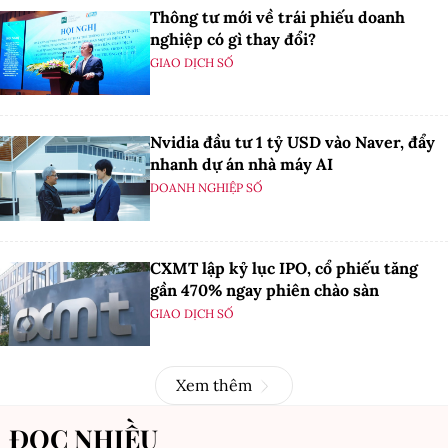
Thông tư mới về trái phiếu doanh
nghiệp có gì thay đổi?
GIAO DỊCH SỐ
Nvidia đầu tư 1 tỷ USD vào Naver, đẩy
nhanh dự án nhà máy AI
DOANH NGHIỆP SỐ
CXMT lập kỷ lục IPO, cổ phiếu tăng
gần 470% ngay phiên chào sàn
GIAO DỊCH SỐ
Xem thêm
ĐỌC NHIỀU