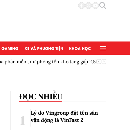
GAMING
XE VÀ PHƯƠNG TIỆN
KHOA HỌC
mua phần mềm, dự phòng tồn kho tăng gấp 2,5
Vườn thú
ĐỌC NHIỀU
Lý do Vingroup đặt tên sân
vận động là VinFast
2