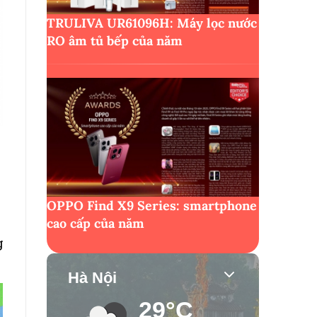
TRULIVA UR61096H: Máy lọc nước
RO âm tủ bếp của năm
p
OPPO Find X9 Series: smartphone
cao cấp của năm
g
Hà Nội
29°C