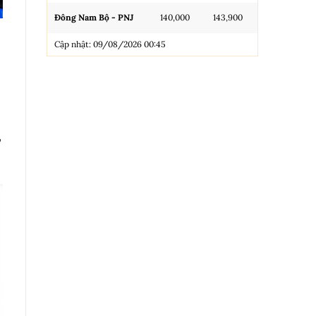
Đông Nam Bộ - PNJ
140,000
143,900
N.Tròn, 3A, 
Cập nhật: 09/08/2026 00:45
NL 99.99
Nhẫn Tròn T
Trang sức 9
Trang sức 9
”
Cập nhật: 0