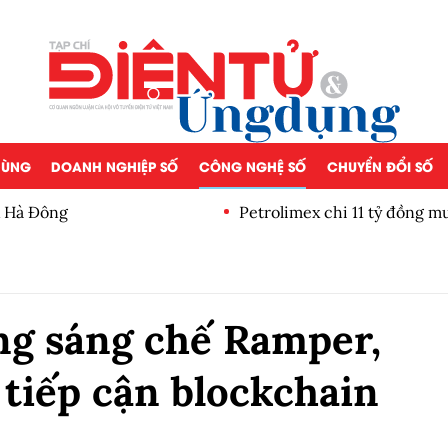
 DÙNG
DOANH NGHIỆP SỐ
CÔNG NGHỆ SỐ
CHUYỂN ĐỔI SỐ
 Hà Đông
Petrolimex chi 11 tỷ đồng 
lần
g sáng chế Ramper,
 tiếp cận blockchain