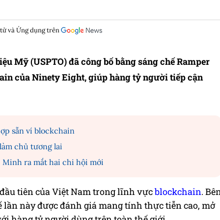
 tử và Ứng dụng trên
hiệu Mỹ (USPTO) đã công bố bằng sáng chế Ramper
hain của Ninety Eight, giúp hàng tỷ người tiếp cận
ợp sẵn ví blockchain
làm chủ tương lai
 Minh ra mắt hai chi hội mới
đầu tiên của Việt Nam trong lĩnh vực
blockchain
. Bê
ế lần này được đánh giá mang tính thực tiễn cao, mở
ới hàng tỷ người dùng trên toàn thế giới.