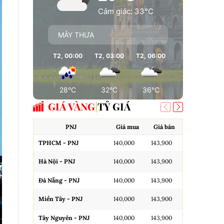
Cảm giác: 33°C
MÂY THƯA
T2, 00:00
T2, 03:00
T2, 06:00
T2, 09:00
T
28°C
32°C
36°C
37°C
GIÁ VÀNG
TỶ GIÁ
PNJ
Giá mua
Giá bán
A
TPHCM - PNJ
140,000
143,900
Miếng SJC H
Hà Nội - PNJ
140,000
143,900
Miếng SJC 
Đà Nẵng - PNJ
140,000
143,900
Miếng SJC T
Miền Tây - PNJ
140,000
143,900
N.Tròn, 3A,
Tây Nguyên - PNJ
140,000
143,900
N.Tròn, 3A,