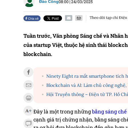
08:00
|
24/03/2025
Đào Công
Theo dõi tạp chí Điện
Chia sẻ
Tuần trước, Văn phòng Sáng chế và Nhãn 
của startup Việt, thuộc hệ sinh thái blockc
blockchain.
Ninety Eight ra mắt smartphone tích h
Blockchain và AI: Làm chủ công nghệ, 
Hội Truyền thông – Điện tử TP. Hồ Chí
Đây là một trong những
bằng sáng chế
cạnh giá trị chứng nhận, bằng sáng ch
ra cơ hội đưa blockchain đến gần hơn v