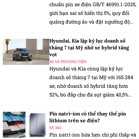
chuẩn pin xe điện GB/T 46991.1-2025,
giới hạn sai số hiển thị 5%, quy đổi
quãng đường ảo và đặt ngưỡng độ
bền pin theo tuổi xe.
Hyundai, Kia lập kỷ lục doanh số
tháng 7 tại Mỹ nhờ xe hybrid tăng
vọt
XE VÀ PHƯƠNG TIỆN
Hyundai và Kia cùng lập kỷ lục
doanh số tháng 7 tại Mỹ với 165.284
xe, nhờ doanh số hybrid tăng hơn
52%, bù đắp cho đà sụt giảm 40,5%
của xe điện.
Pin natri-ion có thể thay thế pin
lithium trên xe điện?
XE 365
Pin natri-ion hứa hẹn chi phí thấp và