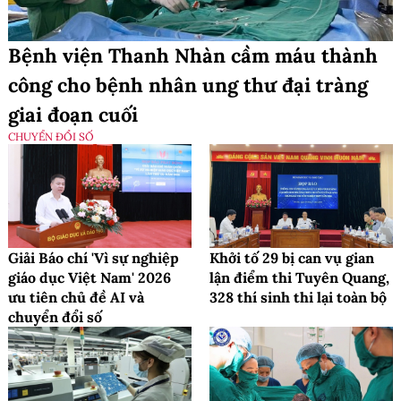
Bệnh viện Thanh Nhàn cầm máu thành
công cho bệnh nhân ung thư đại tràng
giai đoạn cuối
CHUYỂN ĐỔI SỐ
Giải Báo chí 'Vì sự nghiệp
Khởi tố 29 bị can vụ gian
giáo dục Việt Nam' 2026
lận điểm thi Tuyên Quang,
ưu tiên chủ đề AI và
328 thí sinh thi lại toàn bộ
chuyển đổi số