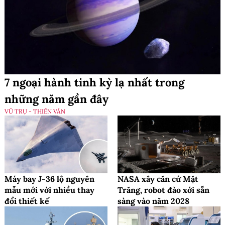
7 ngoại hành tinh kỳ lạ nhất trong
những năm gần đây
VŨ TRỤ - THIÊN VĂN
Máy bay J-36 lộ nguyên
NASA xây căn cứ Mặt
mẫu mới với nhiều thay
Trăng, robot đào xới sẵn
đổi thiết kế
sàng vào năm 2028