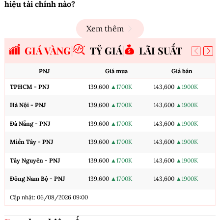
hiệu tài chính nào?
Xem thêm
GIÁ VÀNG
TỶ GIÁ
LÃI SUẤT
PNJ
Giá mua
Giá bán
TPHCM - PNJ
139,600
▲1700K
143,600
▲1900K
Hà Nội - PNJ
139,600
▲1700K
143,600
▲1900K
Đà Nẵng - PNJ
139,600
▲1700K
143,600
▲1900K
Miền Tây - PNJ
139,600
▲1700K
143,600
▲1900K
Tây Nguyên - PNJ
139,600
▲1700K
143,600
▲1900K
Đông Nam Bộ - PNJ
139,600
▲1700K
143,600
▲1900K
Cập nhật: 06/08/2026 09:00