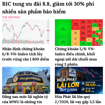
BIC tung ưu đãi 8.8, giảm tới 30% phí
nhiều sản phẩm bảo hiểm
THỊ TRƯỜNG
Nhận định chứng khoán
Chứng khoán 5/8: VN-
6/8: VN-Index tích lũy
Index điều chỉnh, khối
trước vùng cản 1.800 điểm
ngoại nối dài chuỗi mua
ròng 3 phiên
Đằng sau mức lãi nghìn tỷ
Hòa Phát lãi lớn quý
của MWG là những tín
2/2026, lãi vay gấp 3,5 lần