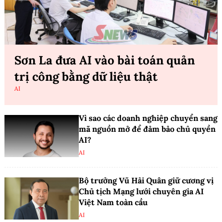
Sơn La đưa AI vào bài toán quản
trị công bằng dữ liệu thật
AI
Vì sao các doanh nghiệp chuyển sang
mã nguồn mở để đảm bảo chủ quyền
AI?
AI
Bộ trưởng Vũ Hải Quân giữ cương vị
Chủ tịch Mạng lưới chuyên gia AI
Việt Nam toàn cầu
AI