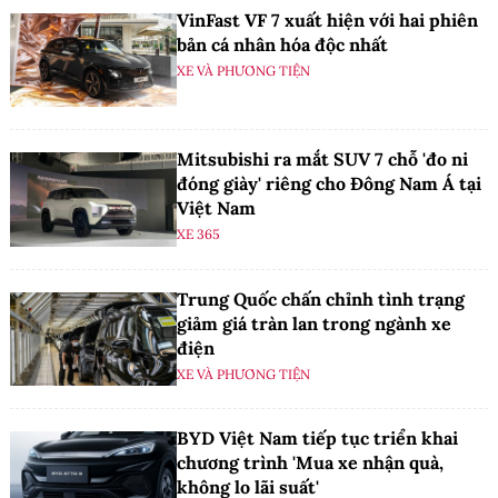
VinFast VF 7 xuất hiện với hai phiên
bản cá nhân hóa độc nhất
XE VÀ PHƯƠNG TIỆN
Mitsubishi ra mắt SUV 7 chỗ 'đo ni
đóng giày' riêng cho Đông Nam Á tại
Việt Nam
XE 365
Trung Quốc chấn chỉnh tình trạng
giảm giá tràn lan trong ngành xe
điện
XE VÀ PHƯƠNG TIỆN
BYD Việt Nam tiếp tục triển khai
chương trình 'Mua xe nhận quà,
không lo lãi suất'