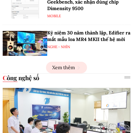
Geekbench, xác nhận dùng chip
Dimensity 9500
MOBILE
Kỷ niệm 30 năm thành lập, Edifier ra
mắt mẫu loa MR4 MKII thế hệ mới
NGHE - NHÌN
Xem thêm
Công nghệ số