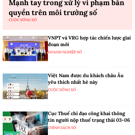
Mạnh tay trong xử lý vi phạm bản
quyền trên môi trường số
CUỘC SỐNG SỐ
VNPT và VRG hợp tác chiến lược giai
đoạn mới
DOANH NGHIỆP SỐ
Việt Nam được du khách châu Âu
yêu thích nhất hè này
CUỘC SỐNG SỐ
Cục Thuế chỉ đạo công khai thông
tin người nộp thuế trạng thái 03-06
CHÍNH SÁCH SỐ