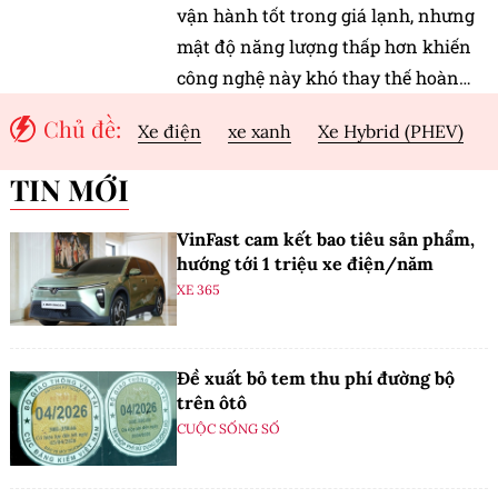
vận hành tốt trong giá lạnh, nhưng
mật độ năng lượng thấp hơn khiến
công nghệ này khó thay thế hoàn
toàn pin lithium-ion trên xe điện.
Chủ đề:
Xe điện
xe xanh
Xe Hybrid (PHEV)
TIN MỚI
VinFast cam kết bao tiêu sản phẩm,
hướng tới 1 triệu xe điện/năm
XE 365
Đề xuất bỏ tem thu phí đường bộ
trên ôtô
CUỘC SỐNG SỐ