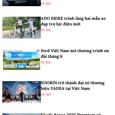
XE 365
ADO EBIKE trình làng hai mẫu xe
đạp trợ lực điện mới
XE 365
Ford Việt Nam mở chương trình ưu
đãi tháng 6
XE 365
SOOBIN trở thành đại sứ thương
hiệu YADEA tại Việt Nam
XE 365
Skoda Karoq 2025 Premium và