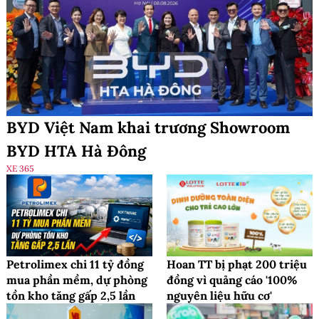
BYD Việt Nam khai trương Showroom
BYD HTA Hà Đông
XE 365
Petrolimex chi 11 tỷ đồng
Hoan TT bị phạt 200 triệu
mua phần mềm, dự phòng
đồng vì quảng cáo '100%
tồn kho tăng gấp 2,5 lần
nguyên liệu hữu cơ'