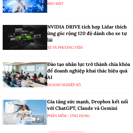
BẢO MẬT
NVIDIA DRIVE tích hợp Lidar thích
ứng góc rộng 120 độ dành cho xe tự
lái
XE VÀ PHƯƠNG TIỆN
Đào tạo nhân lực trở thành chìa khóa
để doanh nghiệp khai thác hiệu quả
AI
DOANH NGHIỆP SỐ
Gia tăng sức mạnh, Dropbox kết nối
với ChatGPT, Claude và Gemini
PHẦN MỀM - ỨNG DỤNG