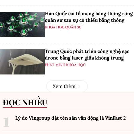
Hàn Quốc cải tổ mạng băng thông rộng
quân sự sau sự cố thiếu băng thông
KHOA HỌC QUÂN SỰ
Trung Quốc phát triển công nghệ sạc
drone bằng laser giữa không trung
PHÁT MINH KHOA HỌC
Xem thêm
ĐỌC NHIỀU
Lý do Vingroup đặt tên sân vận động là VinFast
2