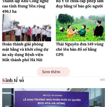
Thành lập Khu Công nghệ
Bộ Y tế chưa cấp phép làm
cao tỉnh Hưng Yên rộng
đẹp bằng tế bào gốc người
496,1 ha
Hoàn thành giải phóng
Thái Nguyên đưa 149 vùng
mặt bằng và khởi công dự
chè lên bản đồ số bằng
án xây dựng Bệnh viện
GPS
Mắt thành phố Hà Nội
Xem thêm
Kinh tế số