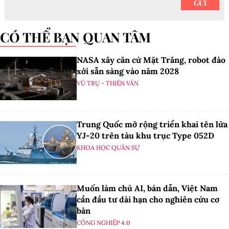
CÓ THỂ BẠN QUAN TÂM
NASA xây căn cứ Mặt Trăng, robot đào
xới sẵn sàng vào năm 2028
VŨ TRỤ - THIÊN VĂN
Trung Quốc mở rộng triển khai tên lửa
YJ-20 trên tàu khu trục Type 052D
KHOA HỌC QUÂN SỰ
Muốn làm chủ AI, bán dẫn, Việt Nam
cần đầu tư dài hạn cho nghiên cứu cơ
bản
CÔNG NGHIỆP 4.0