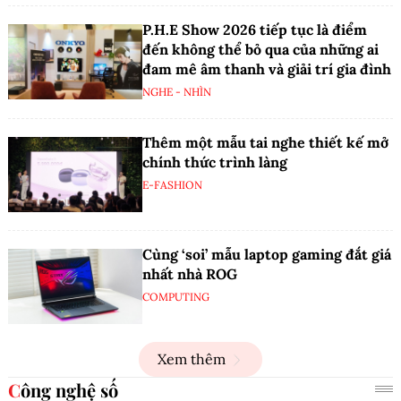
P.H.E Show 2026 tiếp tục là điểm
đến không thể bỏ qua của những ai
đam mê âm thanh và giải trí gia đình
NGHE - NHÌN
Thêm một mẫu tai nghe thiết kế mở
chính thức trình làng
E-FASHION
Cùng ‘soi’ mẫu laptop gaming đắt giá
nhất nhà ROG
COMPUTING
Xem thêm
Công nghệ số