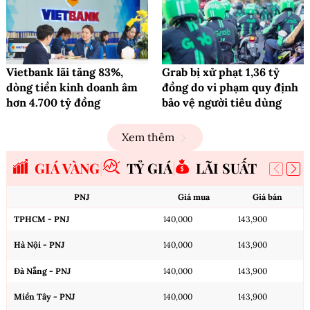
Vietbank lãi tăng 83%,
Grab bị xử phạt 1,36 tỷ
dòng tiền kinh doanh âm
đồng do vi phạm quy định
hơn 4.700 tỷ đồng
bảo vệ người tiêu dùng
Xem thêm
GIÁ VÀNG
TỶ GIÁ
LÃI SUẤT
PNJ
Giá mua
Giá bán
TPHCM - PNJ
140,000
143,900
Hà Nội - PNJ
140,000
143,900
Đà Nẵng - PNJ
140,000
143,900
Miền Tây - PNJ
140,000
143,900