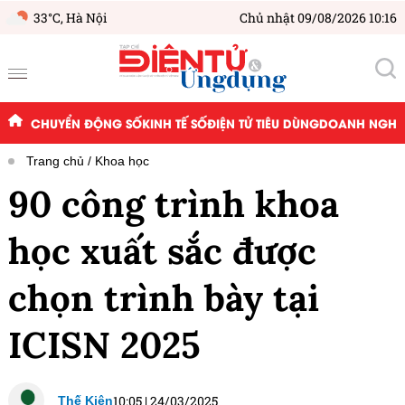
33°C,
Hà Nội
Chủ nhật 09/08/2026 10:16
CHUYỂN ĐỘNG SỐ
KINH TẾ SỐ
ĐIỆN TỬ TIÊU DÙNG
DOANH NGHIỆ
Trang chủ
Khoa học
90 công trình khoa
học xuất sắc được
chọn trình bày tại
ICISN 2025
10:05
|
24/03/2025
Thế Kiên