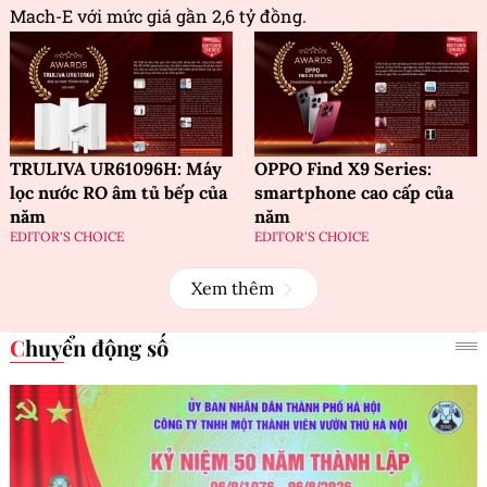
Mach-E với mức giá gần 2,6 tỷ đồng.
TRULIVA UR61096H: Máy
OPPO Find X9 Series:
lọc nước RO âm tủ bếp của
smartphone cao cấp của
năm
năm
EDITOR'S CHOICE
EDITOR'S CHOICE
Xem thêm
Chuyển động số