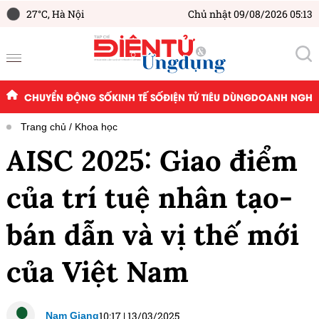
27°C,
Hà Nội
Chủ nhật 09/08/2026 05:13
CHUYỂN ĐỘNG SỐ
KINH TẾ SỐ
ĐIỆN TỬ TIÊU DÙNG
DOANH NGHIỆ
Trang chủ
Khoa học
AISC 2025: Giao điểm
của trí tuệ nhân tạo-
bán dẫn và vị thế mới
của Việt Nam
10:17
|
13/03/2025
Nam Giang