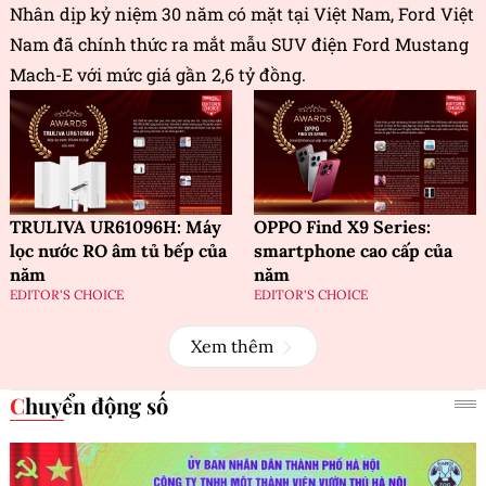
Nhân dịp kỷ niệm 30 năm có mặt tại Việt Nam, Ford Việt
Nam đã chính thức ra mắt mẫu SUV điện Ford Mustang
Mach-E với mức giá gần 2,6 tỷ đồng.
TRULIVA UR61096H: Máy
OPPO Find X9 Series:
lọc nước RO âm tủ bếp của
smartphone cao cấp của
năm
năm
EDITOR'S CHOICE
EDITOR'S CHOICE
Xem thêm
Chuyển động số