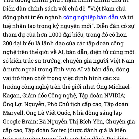
Diễn đàn chính sách với chủ đề: “Việt Nam chủ
động phát triển ngành
công nghiệp bán dẫn
và trí
tuệ nhân tạo trong kỷ nguyên mới”. Diễn đàn có sự
tham dự của hơn 1.000 đại biểu, trong đó có hơn
300 đại biểu là lãnh đạo của các tập đoàn công
nghệ trên thế giới về AI, bán dẫn, điện tử cùng một
số kiến trúc sư trưởng, chuyên gia người Việt Nam
ở nước ngoài trong lĩnh vực AI và bán dẫn, đóng
vai trò then chốt trong việc định hình các xu
hướng công nghệ trên thế giới như: Ông Michael
Kagan, Giám đốc Công nghệ, Tập đoàn NVIDIA;
Ông Lợi Nguyễn, Phó Chủ tịch cấp cao, Tập đoàn
Marvell; Ông Lê Viết Quốc, Nhà đồng sáng lập
Google Brain; Bà Nguyễn Thị Bích Yến, Chuyên gia
cấp cao, Tập đoàn Soitec (được đánh giá là kiến
trúc sư trưởng trong lĩnh vực bán dẫn); Đại diện