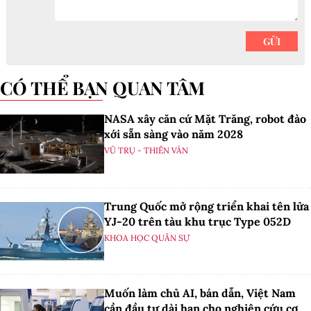
CÓ THỂ BẠN QUAN TÂM
NASA xây căn cứ Mặt Trăng, robot đào
xới sẵn sàng vào năm 2028
VŨ TRỤ - THIÊN VĂN
Trung Quốc mở rộng triển khai tên lửa
YJ-20 trên tàu khu trục Type 052D
KHOA HỌC QUÂN SỰ
Muốn làm chủ AI, bán dẫn, Việt Nam
cần đầu tư dài hạn cho nghiên cứu cơ