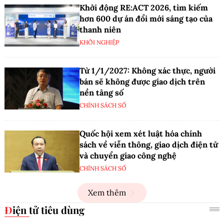
Khởi động RE:ACT 2026, tìm kiếm
hơn 600 dự án đổi mới sáng tạo của
thanh niên
KHỞI NGHIỆP
Từ 1/1/2027: Không xác thực, người
bán sẽ không được giao dịch trên
nền tảng số
CHÍNH SÁCH SỐ
Quốc hội xem xét luật hóa chính
sách về viễn thông, giao dịch điện tử
và chuyển giao công nghệ
CHÍNH SÁCH SỐ
Xem thêm
Điện tử tiêu dùng