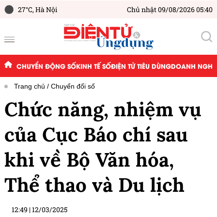
27°C,
Hà Nội
Chủ nhật 09/08/2026 05:40
CHUYỂN ĐỘNG SỐ
KINH TẾ SỐ
ĐIỆN TỬ TIÊU DÙNG
DOANH NGHIỆ
Trang chủ
Chuyển đổi số
Chức năng, nhiệm vụ
của Cục Báo chí sau
khi về Bộ Văn hóa,
Thể thao và Du lịch
12:49
|
12/03/2025