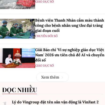
GIÁO DỤC SỐ
Bệnh viện Thanh Nhàn cầm máu thành
công cho bệnh nhân ung thư đại tràng
giai đoạn cuối
CHUYỂN ĐỔI SỐ
Giải Báo chí 'Vì sự nghiệp giáo dục Việt
Nam' 2026 ưu tiên chủ đề AI và chuyển
đổi số
GIÁO DỤC SỐ
Xem thêm
ĐỌC NHIỀU
Lý do Vingroup đặt tên sân vận động là VinFast
2