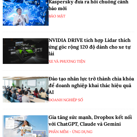
Kaspersky đưa ra hồi chuông cảnh
báo mới
BẢO MẬT
NVIDIA DRIVE tích hợp Lidar thích
ứng góc rộng 120 độ dành cho xe tự
lái
XE VÀ PHƯƠNG TIỆN
Đào tạo nhân lực trở thành chìa khóa
để doanh nghiệp khai thác hiệu quả
AI
DOANH NGHIỆP SỐ
Gia tăng sức mạnh, Dropbox kết nối
với ChatGPT, Claude và Gemini
PHẦN MỀM - ỨNG DỤNG