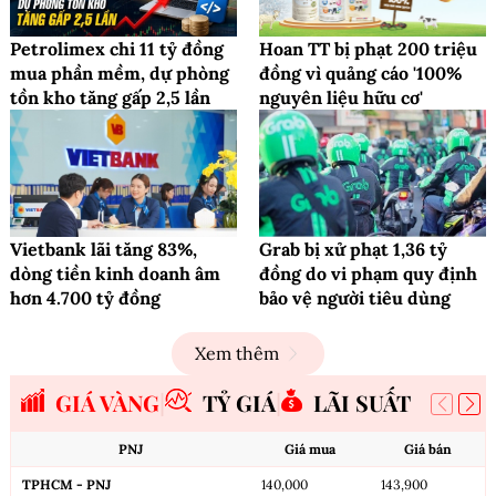
Petrolimex chi 11 tỷ đồng
Hoan TT bị phạt 200 triệu
mua phần mềm, dự phòng
đồng vì quảng cáo '100%
tồn kho tăng gấp 2,5 lần
nguyên liệu hữu cơ'
Vietbank lãi tăng 83%,
Grab bị xử phạt 1,36 tỷ
dòng tiền kinh doanh âm
đồng do vi phạm quy định
hơn 4.700 tỷ đồng
bảo vệ người tiêu dùng
Xem thêm
GIÁ VÀNG
TỶ GIÁ
LÃI SUẤT
PNJ
Giá mua
Giá bán
TPHCM - PNJ
140,000
143,900