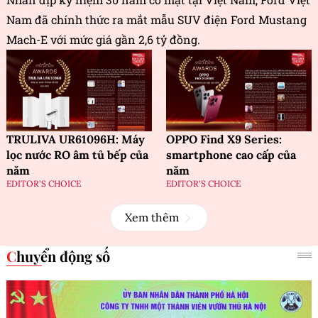
Nam đã chính thức ra mắt mẫu SUV điện Ford Mustang
Mach-E với mức giá gần 2,6 tỷ đồng.
TRULIVA UR61096H: Máy
OPPO Find X9 Series:
lọc nước RO âm tủ bếp của
smartphone cao cấp của
năm
năm
EDITOR'S CHOICE
EDITOR'S CHOICE
Xem thêm
Chuyển động số