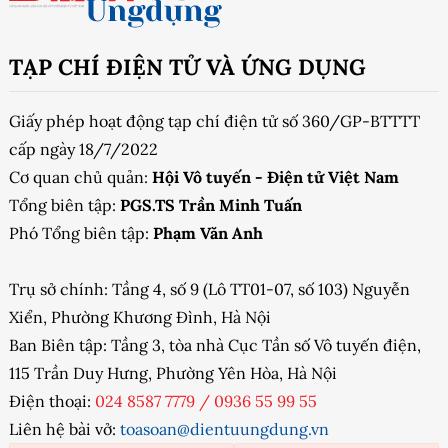
TẠP CHÍ ĐIỆN TỬ VÀ ỨNG DỤNG
Giấy phép hoạt động tạp chí điện tử số 360/GP-BTTTT
cấp ngày 18/7/2022
Cơ quan chủ quản:
Hội Vô tuyến - Điện tử Việt Nam
Tổng biên tập:
PGS.TS Trần Minh Tuấn
Phó Tổng biên tập:
Phạm Văn Anh
Trụ sở chính: Tầng 4, số 9 (Lô TT01-07, số 103) Nguyễn
Xiển, Phường Khương Đình, Hà Nội
Ban Biên tập: Tầng 3, tòa nhà Cục Tần số Vô tuyến điện,
115 Trần Duy Hưng, Phường Yên Hòa, Hà Nội
Điện thoại:
024 8587 7779
/
0936 55 99 55
Liên hệ bài vở:
toasoan@dientuungdung.vn