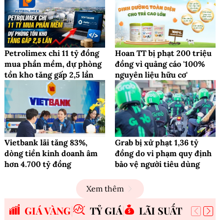
Petrolimex chi 11 tỷ đồng
Hoan TT bị phạt 200 triệu
mua phần mềm, dự phòng
đồng vì quảng cáo '100%
tồn kho tăng gấp 2,5 lần
nguyên liệu hữu cơ'
Vietbank lãi tăng 83%,
Grab bị xử phạt 1,36 tỷ
dòng tiền kinh doanh âm
đồng do vi phạm quy định
hơn 4.700 tỷ đồng
bảo vệ người tiêu dùng
Xem thêm
GIÁ VÀNG
TỶ GIÁ
LÃI SUẤT