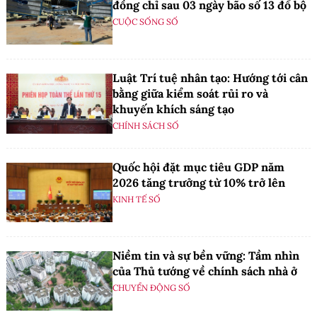
đồng chỉ sau 03 ngày bão số 13 đổ bộ
CUỘC SỐNG SỐ
Luật Trí tuệ nhân tạo: Hướng tới cân
bằng giữa kiểm soát rủi ro và
khuyến khích sáng tạo
CHÍNH SÁCH SỐ
Quốc hội đặt mục tiêu GDP năm
2026 tăng trưởng từ 10% trở lên
KINH TẾ SỐ
Niềm tin và sự bền vững: Tầm nhìn
của Thủ tướng về chính sách nhà ở
CHUYỂN ĐỘNG SỐ