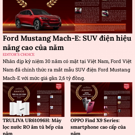
Ford Mustang Mach-E: SUV điện hiệu
năng cao của năm
EDITOR'S CHOICE
Nhân dịp kỷ niệm 30 năm có mặt tại Việt Nam, Ford Việt
Nam đã chính thức ra mắt mẫu SUV điện Ford Mustang
Mach-E với mức giá gần 2,6 tỷ đồng.
TRULIVA UR61096H: Máy
OPPO Find X9 Series:
lọc nước RO âm tủ bếp của
smartphone cao cấp của
năm
năm