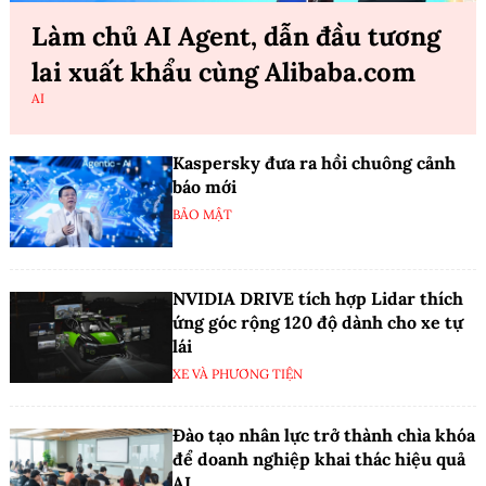
Làm chủ AI Agent, dẫn đầu tương
lai xuất khẩu cùng Alibaba.com
AI
Kaspersky đưa ra hồi chuông cảnh
báo mới
BẢO MẬT
NVIDIA DRIVE tích hợp Lidar thích
ứng góc rộng 120 độ dành cho xe tự
lái
XE VÀ PHƯƠNG TIỆN
Đào tạo nhân lực trở thành chìa khóa
để doanh nghiệp khai thác hiệu quả
AI