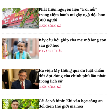
Phát hiện nguyên liệu "trôi nổi"
trong tiệm bánh mì gây ngộ độc hơn
300 người
CUỘC SỐNG SỐ
Bảy câu hỏi giúp cha mẹ mở lòng con
sau giờ học
TƯ VẤN CHỈ DẪN
Hạ viện Mỹ thông qua dự luật chấm
dứt đợt đóng cửa chính phủ lâu nhất
trong lịch sử
CUỘC SỐNG SỐ
Cái ác vô hình: Khi văn học công an
đối diện thế giới mã hóa