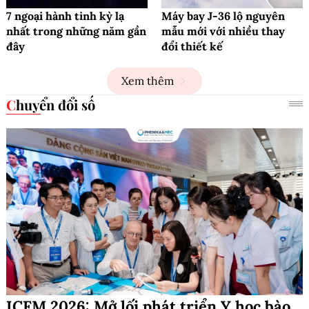
7 ngoại hành tinh kỳ lạ
Máy bay J-36 lộ nguyên
nhất trong những năm gần
mẫu mới với nhiều thay
đây
đổi thiết kế
Xem thêm
Chuyển đổi số
ICFM 2026: Mở lối phát triển Y học bào