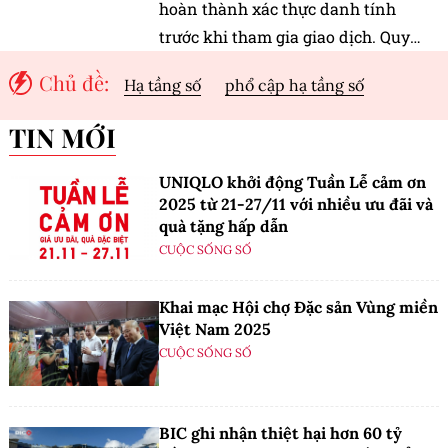
hoàn thành xác thực danh tính
trước khi tham gia giao dịch. Quy
định này được kỳ vọng sẽ tăng tính
Chủ đề:
Hạ tầng số
phổ cập hạ tầng số
minh bạch, bảo vệ người tiêu dùng
và tạo lập môi trường kinh doanh số
TIN MỚI
lành mạnh hơn.
UNIQLO khởi động Tuần Lễ cảm ơn
2025 từ 21-27/11 với nhiều ưu đãi và
quà tặng hấp dẫn
CUỘC SỐNG SỐ
Khai mạc Hội chợ Đặc sản Vùng miền
Việt Nam 2025
CUỘC SỐNG SỐ
BIC ghi nhận thiệt hại hơn 60 tỷ