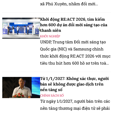
xã Phú Xuyên, nhằm đổi mới
phương thức sinh hoạt cộng đồng,
khai thác hiệu quả cơ sở vật chất và
Khởi động RE:ACT 2026, tìm kiếm
thu hút người dân tham gia.
hơn 600 dự án đổi mới sáng tạo của
thanh niên
KHỞI NGHIỆP
UNDP, Trung tâm Đổi mới sáng tạo
Quốc gia (NIC) và Samsung chính
thức khởi động RE:ACT 2026 với mục
tiêu thu hút hơn 600 hồ sơ trên toàn
quốc, hỗ trợ các giải pháp đổi mới
sáng tạo giải quyết những vấn đề
Từ 1/1/2027: Không xác thực, người
của cộng đồng.
bán sẽ không được giao dịch trên
nền tảng số
CHÍNH SÁCH SỐ
Từ ngày 1/1/2027, người bán trên các
nền tảng thương mại điện tử sẽ phải