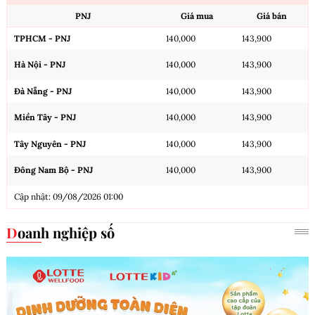
PNJ
Giá mua
Giá bán
TPHCM - PNJ
140,000
143,900
Hà Nội - PNJ
140,000
143,900
Đà Nẵng - PNJ
140,000
143,900
Miền Tây - PNJ
140,000
143,900
Tây Nguyên - PNJ
140,000
143,900
Đông Nam Bộ - PNJ
140,000
143,900
Cập nhật: 09/08/2026 01:00
Doanh nghiệp số