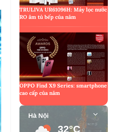
TRULIVA UR61096H: Máy lọc nước
RO âm tủ bếp của năm
OPPO Find X9 Series: smartphone
cao cấp của năm
Hà Nội
32°C