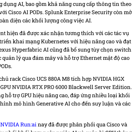
ng dụng AI, bao gồm khả năng cung cấp thông tin theo
 với Cisco AI PODs. Splunk Enterprise Security còn mở
oàn diện các khối lượng công việc AI.
lent hiện đã được xác nhận tương thích với các tác vụ
p triển khai mạng Kubernetes với hiệu năng cao và đạt
exus Hyperfabric AI cũng đã bổ sung tùy chọn switch
c quản lý qua đám mây và hỗ trợ Ethernet mật độ cao
PODs.
chủ rack Cisco UCS 880A M8 tích hợp NVIDIA HGX
 GPU NVIDIA RTX PRO 6000 Blackwell Server Edition.
 hỗ trợ GPU hiệu năng cao, đáp ứng nhiều loại khối
chỉnh mô hình Generative AI cho đến suy luận và các
m
NVIDIA Run:ai
nay đã được phân phối qua Cisco và