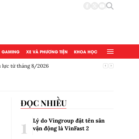
GAMING
XE VÀ PHƯƠNG TIỆN
KHOA HỌC
u lực từ tháng 8/2026
Honda gi
ĐỌC NHIỀU
Lý do Vingroup đặt tên sân
vận động là VinFast
2