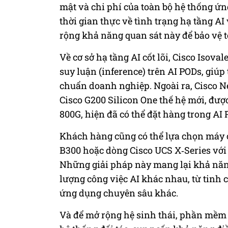
mật và chi phí của toàn bộ hệ thống ứ
thời gian thực về tình trạng hạ tầng AI
rộng khả năng quan sát này để bảo vệ t
Về cơ sở hạ tầng AI cốt lõi, Cisco Isova
suy luận (inference) trên AI PODs, giú
chuẩn doanh nghiệp. Ngoài ra, Cisco N
Cisco G200 Silicon One thế hệ mới, đượ
800G, hiện đã có thể đặt hàng trong AI 
Khách hàng cũng có thể lựa chọn máy 
B300 hoặc dòng Cisco UCS X‑Series với
Những giải pháp này mang lại khả năng
lượng công việc AI khác nhau, từ tinh 
ứng dụng chuyên sâu khác.
Và để mở rộng hệ sinh thái, phần mề