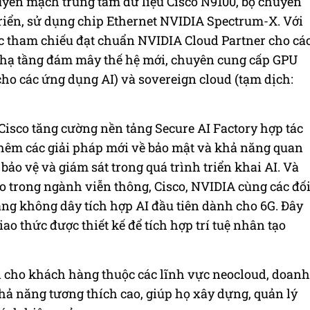
huyển mạch trung tâm dữ liệu Cisco N9100, bộ chuyển
triển, sử dụng chip Ethernet NVIDIA Spectrum-X. Với
úc tham chiếu đạt chuẩn NVIDIA Cloud Partner cho cá
h hạ tầng đám mây thế hệ mới, chuyên cung cấp GPU
cho các ứng dụng AI) và sovereign cloud (tạm dịch:
Cisco tăng cường nền tảng Secure AI Factory hợp tác
thêm các giải pháp mới về bảo mật và khả năng quan
ảo vệ và giám sát trong quá trình triển khai AI. Và
eo trong ngành viễn thông, Cisco, NVIDIA cùng các đố
ng không dây tích hợp AI đầu tiên dành cho 6G. Đây
o thức được thiết kế để tích hợp trí tuệ nhân tạo
 cho khách hàng thuộc các lĩnh vực neocloud, doanh
hả năng tương thích cao, giúp họ xây dựng, quản lý