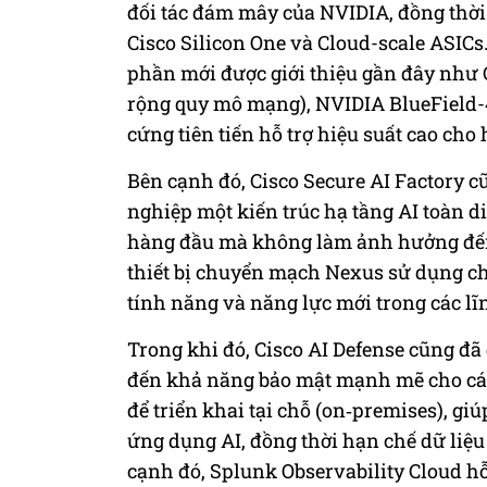
đối tác đám mây của NVIDIA, đồng thờ
Cisco Silicon One và Cloud-scale ASICs
phần mới được giới thiệu gần đây như 
rộng quy mô mạng), NVIDIA BlueField
cứng tiên tiến hỗ trợ hiệu suất cao cho 
Bên cạnh đó, Cisco Secure AI Factory 
nghiệp một kiến trúc hạ tầng AI toàn d
hàng đầu mà không làm ảnh hưởng đến h
thiết bị chuyển mạch Nexus sử dụng ch
tính năng và năng lực mới trong các lĩ
Trong khi đó, Cisco AI Defense cũng đ
đến khả năng bảo mật mạnh mẽ cho các 
để triển khai tại chỗ (on‑premises), g
ứng dụng AI, đồng thời hạn chế dữ liệu
cạnh đó, Splunk Observability Cloud hỗ