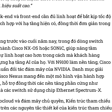
hiệu suất cao.”
k-end và front-end cần đủ linh hoạt để bắt kịp tốc độ
ch hợp với hạ tầng hiện có, đồng thời đơn giản trong
àng trước vào cuối năm nay, trong đó dòng switch
u hành Cisco NX-OS hoặc SONiC, giúp nâng tầm
sự linh hoạt cao hơn trong cách mà khách hàng
g hạ tầng AI của họ. Với N9100 làm nền tảng, Cisco
chuẩn đối tác đám mây của NVIDIA. Danh mục giải
Cisco Nexus mang đến một mô hình vận hành hợp
 hỗ trợ đồng thời các nền tảng phần cứng như
 là các switch sử dụng chip Ethernet Spectrum-X.
ocloud và đám mây chủ quyền, Kiến trúc tham chiếu
rên các nguyên tắc thiết kế của kiến trúc tham chiếu