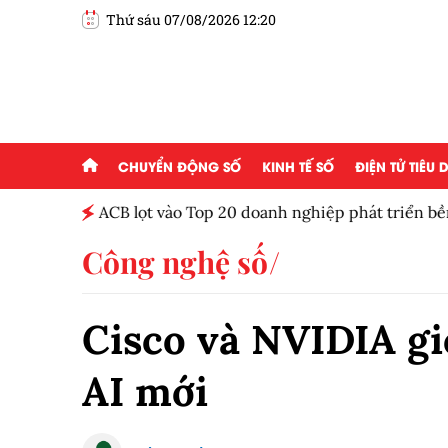
Thứ sáu 07/08/2026 12:20
CHUYỂN ĐỘNG SỐ
KINH TẾ SỐ
ĐIỆN TỬ TIÊU
ột tháng
ACB lọt vào Top 20 doanh nghiệp phát triển b
Công nghệ số
Cisco và NVIDIA giớ
AI mới