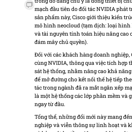
trong đó đáng chú ý là dòng thiết bị c
mạch đầu tiên do đối tác NVIDIA phát 
sản phẩm này, Cisco giới thiệu kiến tr
mô hình neocloud (tạm dịch: loại hìn
và tài nguyên tính toán hiệu năng cao 
đám mây chủ quyền).
Đối với các khách hàng doanh nghiệp, 
cùng NVIDIA, thông qua việc tích hợp 
sát hệ thống, nhằm nâng cao khả năng b
để mở đường cho kết nối thế hệ tiếp th
tác trong ngành đã ra mắt ngăn xếp mạ
là một hệ thống các lớp phần mềm và gia
ngay từ đầu.
Tổng thể, những đổi mới này mang đến
nghiệp và viễn thông sự linh hoạt và k