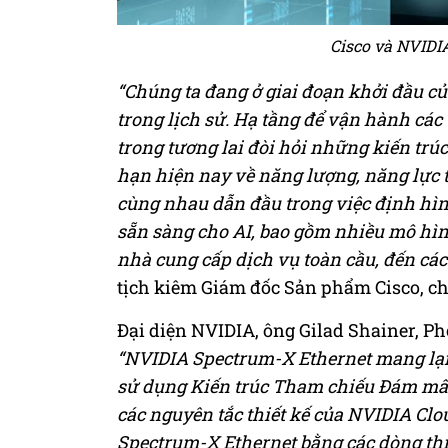
Cisco và NVIDIA
“Chúng ta đang ở giai đoạn khởi đầu củ
trong lịch sử. Hạ tầng để vận hành các
trong tương lai đòi hỏi những kiến trú
hạn hiện nay về năng lượng, năng lực 
cùng nhau dẫn đầu trong việc định hìn
sẵn sàng cho AI, bao gồm nhiều mô hìn
nhà cung cấp dịch vụ toàn cầu, đến cá
tịch kiêm Giám đốc Sản phẩm Cisco, chi
Đại diện NVIDIA, ông Gilad Shainer, Ph
“NVIDIA Spectrum-X Ethernet mang lại 
sử dụng Kiến trúc Tham chiếu Đám mây 
các nguyên tắc thiết kế của NVIDIA Clo
Spectrum-X Ethernet bằng các dòng thi