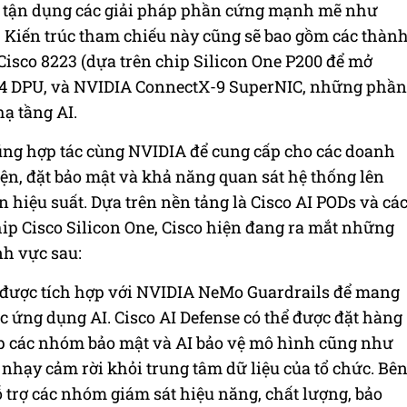
i tận dụng các giải pháp phần cứng mạnh mẽ như
. Kiến trúc tham chiếu này cũng sẽ bao gồm các thàn
Cisco 8223 (dựa trên chip Silicon One P200 để mở
-4 DPU, và NVIDIA ConnectX-9 SuperNIC, những phần
hạ tầng AI.
cũng hợp tác cùng NVIDIA để cung cấp cho các doanh
iện, đặt bảo mật và khả năng quan sát hệ thống lên
iệu suất. Dựa trên nền tảng là Cisco AI PODs và cá
ip Cisco Silicon One, Cisco hiện đang ra mắt những
nh vực sau:
ã được tích hợp với NVIDIA NeMo Guardrails để mang
ứng dụng AI. Cisco AI Defense có thể được đặt hàng
iúp các nhóm bảo mật và AI bảo vệ mô hình cũng như
 nhạy cảm rời khỏi trung tâm dữ liệu của tổ chức. Bê
 trợ các nhóm giám sát hiệu năng, chất lượng, bảo