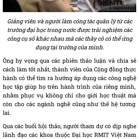
Giảng viên và người làm công tác quản lý từ các
trường đại học trong nước được trải nghiệm các
công cụ số khác nhau mà các thầy cô có thể ứng
dụng tại trường của mình.
Ô
ng hy v
ọ
ng qua c
á
c phi
ê
n th
ả
o lu
ậ
n v
à
chia s
ẻ
c
á
ch l
à
m t
ố
t nh
ấ
t, th
à
nh vi
ê
n c
ủ
a C
ộ
ng
đồ
ng th
ự
c
h
à
nh c
ó
th
ể
t
ì
m ra h
ướ
ng
á
p d
ụ
ng c
á
c c
ô
ng ngh
ệ
h
ọ
c t
ậ
p gi
ú
p h
ọ
tr
ê
n h
à
nh tr
ì
nh c
ủ
a ri
ê
ng m
ì
nh,
nh
ằ
m ph
ụ
c v
ụ
kh
ô
ng ch
ỉ
cho gi
ớ
i h
ọ
c thu
ậ
t m
à
c
ò
n cho c
á
c ng
à
nh ngh
ề
c
ũ
ng nh
ư
th
ế
h
ệ
t
ươ
ng
lai.
Qua c
á
c bu
ổ
i h
ộ
i th
ả
o, ng
ườ
i tham d
ự
c
ó
d
ị
p nghe
l
ã
nh
đạ
o c
á
c khoa thu
ộ
c
Đạ
i h
ọ
c RMIT Vi
ệ
t Nam