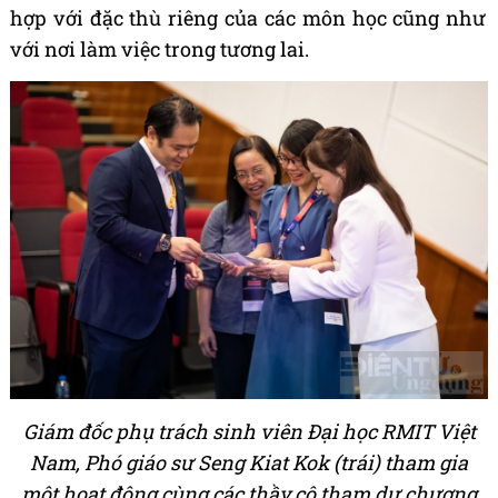
h
ợ
p v
ớ
i
đặ
c th
ù
ri
ê
ng c
ủ
a c
á
c m
ô
n h
ọ
c c
ũ
ng nh
ư
v
ớ
i n
ơ
i l
à
m vi
ệ
c trong t
ươ
ng lai.
Giám đốc phụ trách sinh viên Đại học RMIT Việt
Nam, Phó giáo sư Seng Kiat Kok (trái) tham gia
một hoạt động cùng các thầy cô tham dự chương