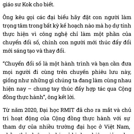
gi
á
o s
ư
Kok cho bi
ế
t.
Ô
ng k
ê
u g
ọ
i c
á
c
đạ
i bi
ể
u h
ã
y
đặ
t con ng
ườ
i l
à
m
tr
ọ
ng t
â
m trong b
ấ
t k
ỳ
k
ế
ho
ạ
ch n
à
o m
à
h
ọ
d
ự
t
í
nh
th
ự
c hi
ệ
n v
ì
c
ô
ng ngh
ệ
ch
ỉ
l
à
m m
ộ
t ph
ầ
n c
ủ
a
chuy
ể
n
đổ
i s
ố
, ch
í
nh con ng
ườ
i m
ớ
i th
ú
c
đẩ
y
đổ
i
m
ớ
i s
á
ng t
ạ
o v
à
thay
đổ
i.
“
Chuy
ể
n
đổ
i s
ố
l
à
m
ộ
t h
à
nh tr
ì
nh v
à
b
ạ
n c
ầ
n
đư
a
m
ọ
i ng
ườ
i
đ
i c
ù
ng tr
ê
n chuy
ế
n phi
ê
u l
ư
u n
à
y,
gi
ố
ng nh
ư
nh
ữ
ng g
ì
ch
ú
ng ta
đ
ang l
à
m c
ù
ng nhau
hi
ệ
n nay
–
chung tay th
ú
c
đẩ
y h
ợ
p t
á
c qua C
ộ
ng
đồ
ng th
ự
c h
à
nh
”
,
ô
ng k
ế
t l
ờ
i.
T
ừ
n
ă
m 2020,
Đạ
i h
ọ
c RMIT
đã
cho ra m
ắ
t v
à
ch
ủ
tr
ì
ho
ạ
t
độ
ng c
ủ
a C
ộ
ng
đồ
ng th
ự
c h
à
nh v
ớ
i s
ự
tham d
ự
c
ủ
a nhi
ề
u tr
ườ
ng
đạ
i h
ọ
c
ở
Vi
ệ
t Nam,