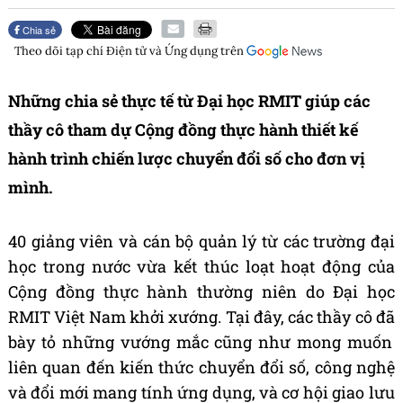
Chia sẻ
Theo dõi tạp chí
Điện tử và Ứng dụng
trên
Những chia sẻ thực tế từ Đại học RMIT giúp các
thầy cô tham dự Cộng đồng thực hành thiết kế
hành trình chiến lược chuyển đổi số cho đơn vị
mình.
40 gi
ả
ng vi
ê
n v
à
c
á
n b
ộ
qu
ả
n l
ý
t
ừ
c
á
c tr
ườ
ng
đạ
i
h
ọ
c trong n
ướ
c v
ừ
a k
ế
t th
ú
c lo
ạ
t ho
ạ
t
độ
ng c
ủ
a
Cộng đồng thực hành th
ườ
ng ni
ê
n do
Đạ
i h
ọ
c
RMIT Vi
ệ
t Nam kh
ở
i x
ướ
ng. T
ạ
i
đâ
y, c
á
c th
ầ
y c
ô đã
b
à
y t
ỏ
nh
ữ
ng v
ướ
ng m
ắ
c c
ũ
ng nh
ư
mong mu
ố
n
li
ê
n quan
đế
n ki
ế
n th
ứ
c chuy
ể
n
đổ
i s
ố
, c
ô
ng ngh
ệ
v
à đổ
i m
ớ
i mang t
í
nh
ứ
ng d
ụ
ng, v
à
c
ơ
h
ộ
i giao l
ư
u