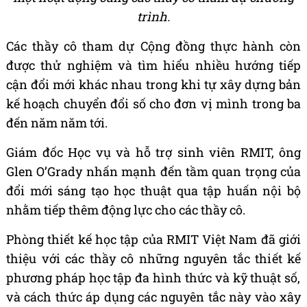
trình.
C
á
c th
ầ
y c
ô
tham d
ự
C
ộ
ng
đồ
ng th
ự
c h
à
nh c
ò
n
đượ
c th
ử
nghi
ệ
m v
à
t
ì
m hi
ể
u nhi
ề
u h
ướ
ng ti
ế
p
c
ậ
n
đổ
i m
ớ
i kh
á
c nhau trong khi t
ự
x
â
y d
ự
ng b
ả
n
k
ế
ho
ạ
ch chuy
ể
n
đổ
i s
ố
cho
đơ
n v
ị
m
ì
nh trong ba
đế
n n
ă
m n
ă
m t
ớ
i.
Gi
á
m
đố
c H
ọ
c v
ụ
v
à
h
ỗ
tr
ợ
sinh vi
ê
n RMIT,
ô
ng
Glen O
’
Grady nh
ấ
n m
ạ
nh
đế
n t
ầ
m quan tr
ọ
ng c
ủ
a
đổ
i m
ớ
i s
á
ng t
ạ
o h
ọ
c thu
ậ
t qua t
ậ
p hu
ấ
n n
ộ
i b
ộ
nh
ằ
m ti
ế
p th
ê
m
độ
ng l
ự
c cho c
á
c th
ầ
y c
ô
.
Ph
ò
ng thi
ế
t k
ế
h
ọ
c t
ậ
p c
ủ
a RMIT Vi
ệ
t Nam
đã
gi
ớ
i
thi
ệ
u v
ớ
i c
á
c th
ầ
y c
ô
nh
ữ
ng nguy
ê
n t
ắ
c thi
ế
t k
ế
ph
ươ
ng ph
á
p h
ọ
c t
ậ
p
đ
a h
ì
nh th
ứ
c v
à
k
ỹ
thu
ậ
t s
ố
,
v
à
c
á
ch th
ứ
c
á
p d
ụ
ng c
á
c nguy
ê
n t
ắ
c n
à
y v
à
o x
â
y