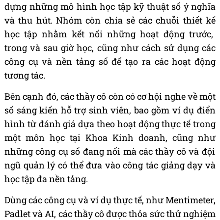
d
ự
ng nh
ữ
ng m
ô
h
ì
nh h
ọ
c t
ậ
p k
ỹ
thu
ậ
t s
ố ý
ngh
ĩ
a
v
à
thu h
ú
t. Nh
ó
m c
ò
n chia s
ẻ
c
á
c chu
ỗ
i thi
ế
t k
ế
h
ọ
c t
ậ
p nh
ằ
m k
ế
t n
ố
i nh
ữ
ng ho
ạ
t
độ
ng tr
ướ
c,
trong v
à
sau gi
ờ
h
ọ
c, c
ũ
ng nh
ư
c
á
ch s
ử
d
ụ
ng c
á
c
c
ô
ng c
ụ
v
à
n
ề
n t
ả
ng s
ố để
t
ạ
o ra c
á
c ho
ạ
t
độ
ng
t
ươ
ng t
á
c.
B
ê
n c
ạ
nh
đó
, c
á
c th
ầ
y c
ô
c
ò
n c
ó
c
ơ
h
ộ
i nghe v
ề
m
ộ
t
s
ố
s
á
ng ki
ế
n h
ỗ
tr
ợ
sinh vi
ê
n, bao g
ồ
m v
í
d
ụ đ
i
ể
n
h
ì
nh t
ừ đá
nh gi
á
d
ự
a theo ho
ạ
t
độ
ng th
ự
c t
ế
trong
m
ộ
t m
ô
n h
ọ
c t
ạ
i Khoa Kinh doanh, c
ũ
ng nh
ư
nh
ữ
ng c
ô
ng c
ụ
s
ố đ
ang n
ổ
i m
à
c
á
c th
ầ
y c
ô
v
à độ
i
ng
ũ
qu
ả
n l
ý
c
ó
th
ể đư
a v
à
o c
ô
ng t
á
c gi
ả
ng d
ạ
y v
à
h
ọ
c t
ậ
p
đ
a n
ề
n t
ả
ng.
D
ù
ng c
á
c c
ô
ng c
ụ
v
à
v
í
d
ụ
th
ự
c t
ế
, nh
ư
Mentimeter,
Padlet v
à
AI, c
á
c th
ầ
y c
ô đượ
c th
ỏ
a s
ứ
c th
ử
nghi
ệ
m