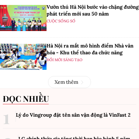
Vườn thú Hà Nội bước vào chặng đường
phát triển mới sau 50 năm
CUỘC SỐNG SỐ
Hà Nội ra mắt mô hình điểm Nhà văn
hóa - Khu thể thao đa chức năng
ĐỔI MỚI SÁNG TẠO
Xem thêm
ĐỌC NHIỀU
Lý do Vingroup đặt tên sân vận động là VinFast
2
LG chính thức gia tăng thời hạn bảo hành 5 năm