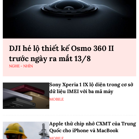
DJI hé lộ thiết kế Osmo 360 II
trước ngày ra mắt 13/8
NGHE - NHÌN
Sony Xperia 1 IX lộ diện trong cơ sở
dữ liệu IMEI với ba mã máy
MOBILE
Apple thử chip nhớ CXMT của Trung
Quốc cho iPhone và MacBook
MOBILE