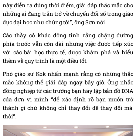
n
à
y di
ễ
n ra
đú
ng th
ờ
i
đ
i
ể
m, gi
ả
i
đá
p th
ắ
c m
ắ
c cho
nh
ữ
ng ai
đ
ang tr
ă
n tr
ở
v
ề
chuy
ể
n
đổ
i s
ố
trong gi
á
o
d
ụ
c
đạ
i h
ọ
c nh
ư
ch
ú
ng t
ô
i
”
,
ô
ng S
ơ
n n
ó
i.
C
á
c th
ầ
y c
ô
kh
á
c
đồ
ng t
ì
nh r
ằ
ng ch
ặ
ng
đườ
ng
ph
í
a tr
ướ
c v
ẫ
n c
ò
n d
à
i nh
ư
ng vi
ệ
c
đượ
c ti
ế
p x
ú
c
v
ớ
i c
á
c b
à
i h
ọ
c th
ự
c t
ế
,
đượ
c kh
á
m ph
á
v
à
hi
ể
u
th
ê
m v
ề
quy tr
ì
nh l
à
m
ộ
t
đ
i
ề
u t
ố
t.
Ph
ó
gi
á
o s
ư
Kok nh
ấ
n m
ạ
nh r
ằ
ng c
ó
nh
ữ
ng th
ắ
c
m
ắ
c kh
ô
ng th
ể
gi
ả
i
đá
p ngay b
â
y gi
ờ
.
Ô
ng nh
ắ
c
đồ
ng nghi
ệ
p t
ừ
c
á
c tr
ườ
ng b
ạ
n h
ã
y l
ậ
p b
ả
n
đồ
DNA
c
ủ
a
đơ
n v
ị
m
ì
nh
“để
x
á
c
đị
nh r
õ
b
ạ
n mu
ố
n tr
ở
th
à
nh g
ì
ch
ứ
kh
ô
ng ch
ỉ
thay
đổ
i
để
thay
đổ
i m
à
th
ô
i
”
.