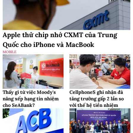
Apple thử chip nhớ CXMT của Trung
Quốc cho iPhone và MacBook
MOBILE
Thấy gì từ việc Moody's
CellphoneS ghi nhận đà
nâng xếp hạng tín nhiệm
tăng trưởng gấp 2 lần so
cho SeABank?
với thế hệ tiền nhiệm