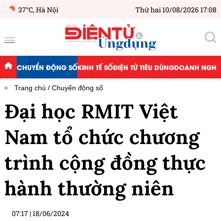
37°C,
Hà Nội
Thứ hai 10/08/2026 17:08
CHUYỂN ĐỘNG SỐ
KINH TẾ SỐ
ĐIỆN TỬ TIÊU DÙNG
DOANH NGHIỆ
Trang chủ
Chuyển động số
Đại học RMIT Việt
Nam tổ chức chương
trình cộng đồng thực
hành thường niên
07:17
|
18/06/2024