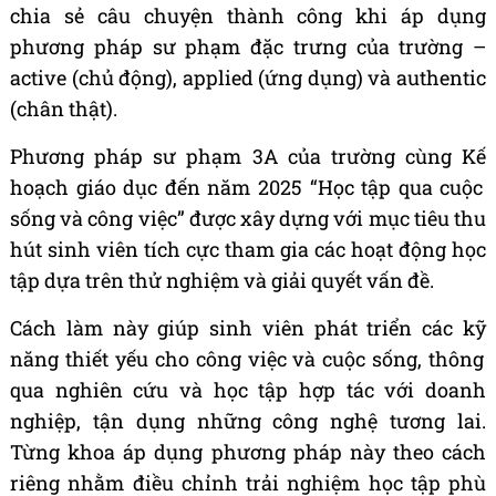
chia s
ẻ
c
â
u chuy
ệ
n th
à
nh c
ô
ng khi
á
p d
ụ
ng
ph
ươ
ng ph
á
p s
ư
ph
ạ
m
đặ
c tr
ư
ng c
ủ
a tr
ườ
ng
–
active (ch
ủ độ
ng), applied (
ứ
ng d
ụ
ng) v
à
authentic
(ch
â
n th
ậ
t).
Ph
ươ
ng ph
á
p s
ư
ph
ạ
m 3A c
ủ
a tr
ườ
ng c
ù
ng K
ế
ho
ạ
ch gi
á
o d
ụ
c
đế
n n
ă
m 2025
“
H
ọ
c t
ậ
p qua cu
ộ
c
s
ố
ng v
à
c
ô
ng vi
ệ
c
” đượ
c x
â
y d
ự
ng v
ớ
i m
ụ
c ti
ê
u thu
h
ú
t sinh vi
ê
n t
í
ch c
ự
c tham gia c
á
c ho
ạ
t
độ
ng h
ọ
c
t
ậ
p d
ự
a tr
ê
n th
ử
nghi
ệ
m v
à
gi
ả
i quy
ế
t v
ấ
n
đề
.
C
á
ch l
à
m n
à
y gi
ú
p sinh vi
ê
n ph
á
t tri
ể
n c
á
c k
ỹ
n
ă
ng thi
ế
t y
ế
u cho c
ô
ng vi
ệ
c v
à
cu
ộ
c s
ố
ng, th
ô
ng
qua nghi
ê
n c
ứ
u v
à
h
ọ
c t
ậ
p h
ợ
p t
á
c v
ớ
i doanh
nghi
ệ
p, t
ậ
n d
ụ
ng nh
ữ
ng c
ô
ng ngh
ệ
t
ươ
ng lai.
T
ừ
ng khoa
á
p d
ụ
ng ph
ươ
ng ph
á
p n
à
y theo c
á
ch
ri
ê
ng nh
ằ
m
đ
i
ề
u ch
ỉ
nh tr
ả
i nghi
ệ
m h
ọ
c t
ậ
p ph
ù