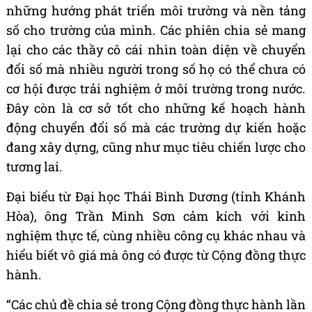
nh
ữ
ng h
ướ
ng ph
á
t tri
ể
n m
ô
i tr
ườ
ng v
à
n
ề
n t
ả
ng
s
ố
cho tr
ườ
ng c
ủ
a m
ì
nh. C
á
c phi
ê
n chia s
ẻ
mang
l
ạ
i cho c
á
c th
ầ
y c
ô
c
á
i nh
ì
n to
à
n di
ệ
n v
ề
chuy
ể
n
đổ
i s
ố
m
à
nhi
ề
u ng
ườ
i trong s
ố
h
ọ
c
ó
th
ể
ch
ư
a c
ó
c
ơ
h
ộ
i
đượ
c tr
ả
i nghi
ệ
m
ở
m
ô
i tr
ườ
ng trong n
ướ
c.
Đâ
y c
ò
n l
à
c
ơ
s
ở
t
ố
t cho nh
ữ
ng k
ế
ho
ạ
ch h
à
nh
độ
ng chuy
ể
n
đổ
i s
ố
m
à
c
á
c tr
ườ
ng d
ự
ki
ế
n ho
ặ
c
đ
ang x
â
y d
ự
ng, c
ũ
ng nh
ư
m
ụ
c ti
ê
u chi
ế
n l
ượ
c cho
t
ươ
ng lai.
Đạ
i bi
ể
u t
ừ Đạ
i h
ọ
c Th
á
i B
ì
nh D
ươ
ng (t
ỉ
nh Kh
á
nh
H
ò
a),
ô
ng Tr
ầ
n Minh S
ơ
n c
ả
m k
í
ch v
ớ
i kinh
nghi
ệ
m th
ự
c t
ế
, c
ù
ng nhi
ề
u c
ô
ng c
ụ
kh
á
c nhau v
à
hi
ể
u bi
ế
t v
ô
gi
á
m
à ô
ng c
ó đượ
c t
ừ
C
ộ
ng
đồ
ng th
ự
c
h
à
nh.
“
C
á
c ch
ủ đề
chia s
ẻ
trong C
ộ
ng
đồ
ng th
ự
c h
à
nh l
ầ
n