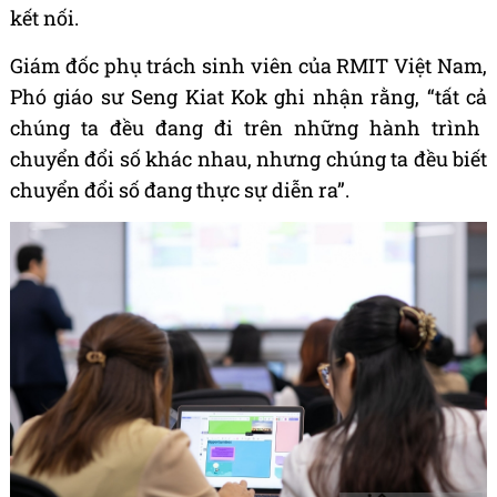
k
ế
t n
ố
i.
Gi
á
m
đố
c ph
ụ
tr
á
ch sinh vi
ê
n c
ủ
a RMIT Vi
ệ
t Nam,
Ph
ó
gi
á
o s
ư
Seng Kiat Kok ghi nh
ậ
n r
ằ
ng,
“
t
ấ
t c
ả
ch
ú
ng ta
đề
u
đ
ang
đ
i tr
ê
n nh
ữ
ng h
à
nh tr
ì
nh
chuy
ể
n
đổ
i s
ố
kh
á
c nhau, nh
ư
ng ch
ú
ng ta
đề
u bi
ế
t
chuy
ể
n
đổ
i s
ố đ
ang th
ự
c s
ự
di
ễ
n ra
”
.