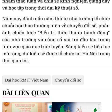
nh
ằ
m th
ả
o lu
ậ
n v
à
chia s
ẻ
kinh nghi
ệ
m gi
ả
ng d
ạ
y
v
à
h
ọ
c t
ậ
p trong th
ờ
i
đạ
i k
ỹ
thu
ậ
t s
ố
.
N
ă
m nay
đá
nh d
ấ
u n
ă
m th
ứ
t
ư
nh
à
tr
ườ
ng t
ổ
ch
ứ
c
chu
ỗ
i h
ộ
i th
ả
o th
ườ
ng ni
ê
n v
ề
chuy
ể
n
đổ
i s
ố
, ph
ả
n
á
nh chi
ế
n l
ượ
c “Biến tri thức thành hành động”
c
ủ
a nh
à
tr
ườ
ng v
à
c
ủ
ng c
ố
vai tr
ò đầ
u t
à
u trong
l
ĩ
nh v
ự
c gi
á
o d
ụ
c tr
ự
c tuy
ế
n. S
á
ng ki
ế
n s
ẽ
ti
ế
p t
ụ
c
m
ở
r
ộ
ng, d
ự
ki
ế
n s
ẽ đượ
c t
ổ
ch
ứ
c t
ạ
i H
à
N
ộ
i trong
th
ờ
i gian t
ớ
i.
Đại học RMIT Việt Nam
Chuyển đổi số
BÀI LIÊN QUAN