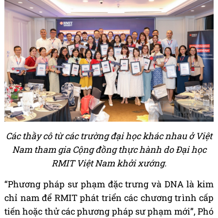
Các thầy cô từ các trường đại học khác nhau ở Việt
Nam tham gia Cộng đồng thực hành do Đại học
RMIT Việt Nam khởi xướng.
“
Ph
ươ
ng ph
á
p s
ư
ph
ạ
m
đặ
c tr
ư
ng v
à
DNA l
à
kim
ch
ỉ
nam
để
RMIT ph
á
t tri
ể
n c
á
c ch
ươ
ng tr
ì
nh c
ấ
p
ti
ế
n ho
ặ
c th
ử
c
á
c ph
ươ
ng ph
á
p s
ư
ph
ạ
m m
ớ
i
”
, Ph
ó