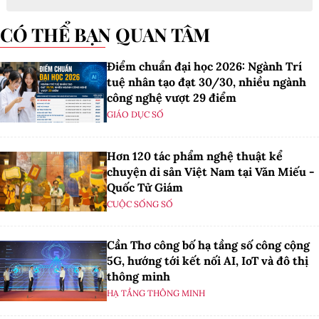
CÓ THỂ BẠN QUAN TÂM
Điểm chuẩn đại học 2026: Ngành Trí
tuệ nhân tạo đạt 30/30, nhiều ngành
công nghệ vượt 29 điểm
GIÁO DỤC SỐ
Hơn 120 tác phẩm nghệ thuật kể
chuyện di sản Việt Nam tại Văn Miếu -
Quốc Tử Giám
CUỘC SỐNG SỐ
Cần Thơ công bố hạ tầng số công cộng
5G, hướng tới kết nối AI, IoT và đô thị
thông minh
HẠ TẦNG THÔNG MINH