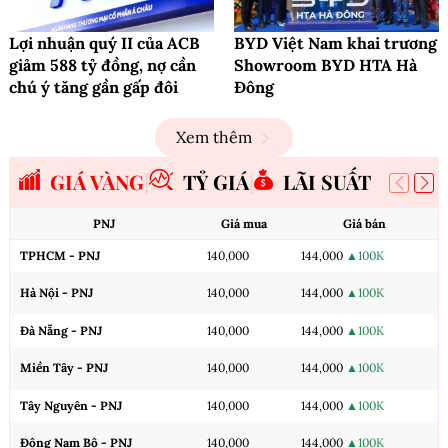
Lợi nhuận quý II của ACB
BYD Việt Nam khai trương
giảm 588 tỷ đồng, nợ cần
Showroom BYD HTA Hà
chú ý tăng gần gấp đôi
Đông
Xem thêm
GIÁ VÀNG
TỶ GIÁ
LÃI SUẤT
PNJ
Giá mua
Giá bán
TPHCM - PNJ
140,000
144,000
▲100K
Hà Nội - PNJ
140,000
144,000
▲100K
Đà Nẵng - PNJ
140,000
144,000
▲100K
Miền Tây - PNJ
140,000
144,000
▲100K
Tây Nguyên - PNJ
140,000
144,000
▲100K
Đông Nam Bộ - PNJ
140,000
144,000
▲100K