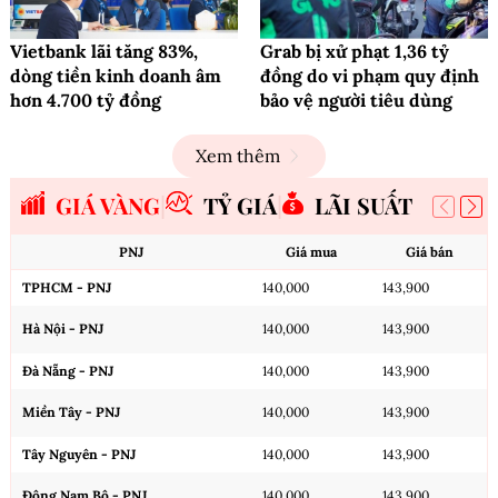
Vietbank lãi tăng 83%,
Grab bị xử phạt 1,36 tỷ
dòng tiền kinh doanh âm
đồng do vi phạm quy định
hơn 4.700 tỷ đồng
bảo vệ người tiêu dùng
Xem thêm
GIÁ VÀNG
TỶ GIÁ
LÃI SUẤT
PNJ
Giá mua
Giá bán
TPHCM - PNJ
140,000
143,900
Hà Nội - PNJ
140,000
143,900
Đà Nẵng - PNJ
140,000
143,900
Miền Tây - PNJ
140,000
143,900
Tây Nguyên - PNJ
140,000
143,900
Đông Nam Bộ - PNJ
140,000
143,900