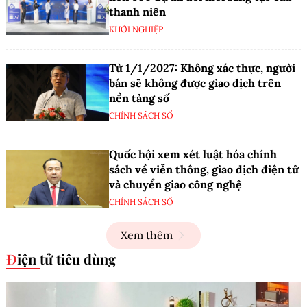
thanh niên
KHỞI NGHIỆP
Từ 1/1/2027: Không xác thực, người
bán sẽ không được giao dịch trên
nền tảng số
CHÍNH SÁCH SỐ
Quốc hội xem xét luật hóa chính
sách về viễn thông, giao dịch điện tử
và chuyển giao công nghệ
CHÍNH SÁCH SỐ
Xem thêm
Điện tử tiêu dùng