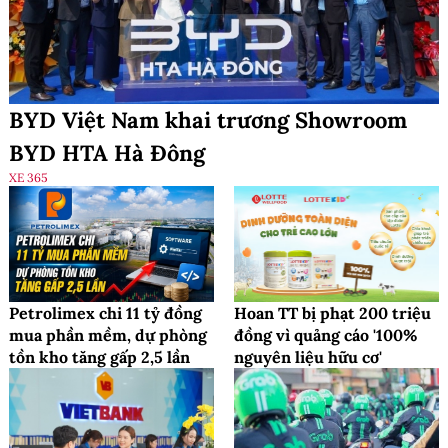
BYD Việt Nam khai trương Showroom
BYD HTA Hà Đông
XE 365
Petrolimex chi 11 tỷ đồng
Hoan TT bị phạt 200 triệu
mua phần mềm, dự phòng
đồng vì quảng cáo '100%
tồn kho tăng gấp 2,5 lần
nguyên liệu hữu cơ'