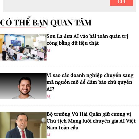
CÓ THỂ BẠN QUAN TÂM
Sơn La đưa AI vào bài toán quản trị
công bằng dữ liệu thật
AI
Vì sao các doanh nghiệp chuyển sang
mã nguồn mở để đảm bảo chủ quyền
AI?
AI
Bộ trưởng Vũ Hải Quân giữ cương vị
Chủ tịch Mạng lưới chuyên gia AI Việt
Nam toàn cầu
AI