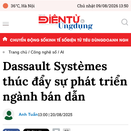
36°C,
Hà Nội
Chủ nhật 09/08/2026 13:50
CHUYỂN ĐỘNG SỐ
KINH TẾ SỐ
ĐIỆN TỬ TIÊU DÙNG
DOANH NGHIỆ
Trang chủ
Công nghệ số
AI
Dassault Systèmes
thúc đẩy sự phát triển
ngành bán dẫn
13:00
|
20/08/2025
Anh Tuấn