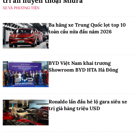
tri ân huyền thoại Miura
XE VÀ PHƯƠNG TIỆN
Ba hãng xe Trung Quốc lọt top 10
toàn cầu nửa đầu năm 2026
BYD Việt Nam khai trương
Showroom BYD HTA Hà Đông
Ronaldo lần đầu hé lộ gara siêu xe
trị giá hàng triệu USD