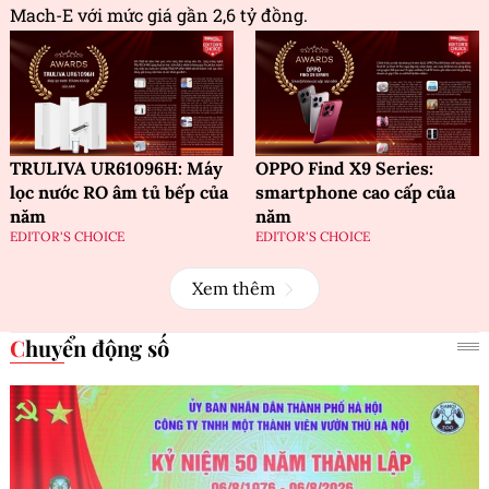
Mach-E với mức giá gần 2,6 tỷ đồng.
TRULIVA UR61096H: Máy
OPPO Find X9 Series:
lọc nước RO âm tủ bếp của
smartphone cao cấp của
năm
năm
EDITOR'S CHOICE
EDITOR'S CHOICE
Xem thêm
Chuyển động số